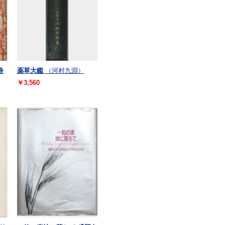
巻
薬草大鑑
（河村九淵）
￥3,560