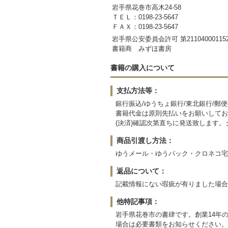
岩手県花巻市高木24-58
ＴＥＬ：0198-23-5647
ＦＡＸ：0198-23-5647
岩手県公安委員会許可 第21104000115
書籍商 みずほ書房
書籍の購入について
支払方法等：
銀行振込/ゆうちょ銀行/東北銀行/郵
書籍代金は原則先払いをお願いしてお
(決済)確認次第直ちに発送致します
商品引渡し方法：
ゆうメール・ゆうパック・クロネコ宅
返品について：
記載情報にない瑕疵が有りました場合
他特記事項：
岩手県花巻市の書肆です。創業14年
場合は必要書類をお知らせください。