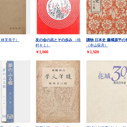
（林芙美子）
友の会の志とその歩み
（植
讀物 日本史 藤橘源平の
村キミ）
（本山荻舟）
￥1,000
￥1,520