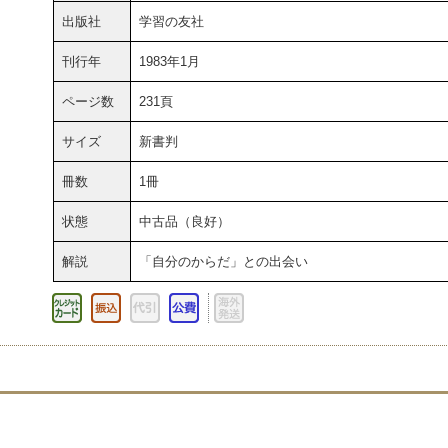
出版社
学習の友社
刊行年
1983年1月
ページ数
231頁
サイズ
新書判
冊数
1冊
状態
中古品（良好）
解説
「自分のからだ」との出会い