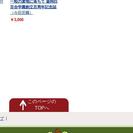
付
一粒の麦地に落ちて 盛岡白
百合学園創立百周年記念誌
（今田莞爾）
￥3,000
このページの
TOPへ
プ