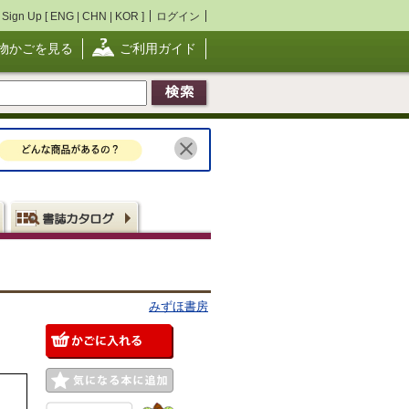
Sign Up [
ENG
|
CHN
|
KOR
]
ログイン
物かごを見る
ご利用ガイド
みずほ書房