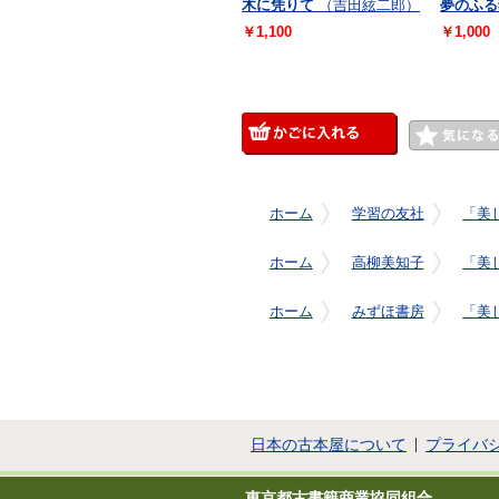
木に凭りて
（吉田絃二郎）
夢のふる
￥1,100
￥1,000
ホーム
学習の友社
「美
ホーム
高柳美知子
「美
ホーム
みずほ書房
「美
日本の古本屋について
プライバ
東京都古書籍商業協同組合