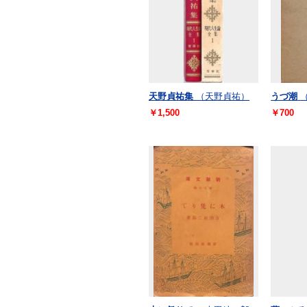
天野貞祐集
（天野貞祐）
うづ潮
￥1,500
￥700