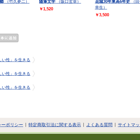
郷
（竹久夢二）
随筆文学
（阪口玄章）
花城30年東高6年史
（田
幸生）
￥1,520
￥3,500
しい性」を生きる
しい性」を生きる
しい性」を生きる
シーポリシー
特定商取引法に関する表示
よくある質問
サイトマッ