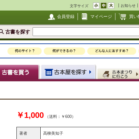
お知らせ
文字サイズ
会員登録
マイページ
買い
古書を探す
￥1,000
（送料：￥600）
著者
高柳美知子