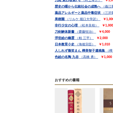
刀苑 第13巻第7号
（村上孝介）
￥1,0
歴史の曙から伝統社会の成熟へ
（義江
薬品アレルギーと薬品中毒症状
（三沢
果樹園
（リルケ 堀口大学訳）
￥1,00
非行少女の心理
（松本良枝）
￥1,00
刀剣解体新書
（齋藤恒治）
￥4,000
浮世絵の幽霊
（粕 三平）
￥2,000
日本教育小史
（海後宗臣）
￥1,010
人しれず微笑まん 樺美智子遺稿集
（樺
色絵の名陶 九谷
（高橋 勇）
￥1,000
おすすめの書籍