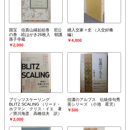
国宝 信貴山縁起絵巻 尼公
續入交家々史
（入交好脩
の巻 絵はがき26枚入 朝護
編）
孫子寺蔵
￥4,000
￥2,000
ブリッツスケーリング
信濃のアルプス 伝統俳句秀
BLITZ SCALING
（リード・
英シリーズ
（小池 星児）
ホフマン、クリス・イエ 著
￥500
／滑川海彦、高橋信夫 訳）
￥2,000