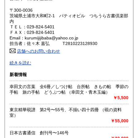
岡山県
広島県
600円
600円
〒300-0036
茨城県土浦市大和町2-1 パティオビル つちうら古書倶楽部
内
山口県
徳島県
600円
600円
ＴＥＬ：029-824-5401
ＦＡＸ：029-824-5401
香川県
愛媛県
600円
600円
Email：kurumijijibaba@yahoo.co.jp
担当者：佐々木 嘉弘 T2810223128930
高知県
福岡県
600円
600円
店舗へのお問い合わせ
-
佐賀県
長崎県
600円
600円
続きを読む
沿線名：JR常磐線
熊本県
大分県
新着情報
600円
600円
最寄駅：土浦駅西口
営業時間：AM10:00〜PM7:00
幸田文の言葉 全6冊／しつけ帖 台所帖 きもの帖 季節の
定休日：水曜日
宮崎県
鹿児島県
600円
600円
手帖 旅の手帖 どうぶつ帖 （幸田文・青木玉編）
￥5,500
書籍の買取について
沖縄県
600円
店頭及び出張買取致します。
東京精華硯譜 第2号〜55号、不揃い四十四冊 （硯の資料
出張買取に関しましては内容・地域にある程度の制限がござ
室）
います。
￥55,000
詳しくは電話・メールにて直接お問い合わせください。
日本古書通信 創刊号〜146号