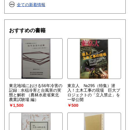
全ての新着情報
おすすめの書籍
東北地域における56年冷害の
東京人 №295（特集）潜
記録 : 水稲冷害と台風害の実
入！土木工事の現場 巨大プ
態と解析
（農林水産省東北
ロジェクトの「立入禁止」を
農業試験場 編）
一挙公開
￥1,500
￥500