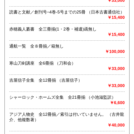
￥33,000
取り扱い分野
歴史、美術工芸、趣味、サブカルチャー、古書一般（その
読書と文献／創刊号−4巻-5号までの25冊 （日本古書通信社）
他）
￥15,400
赤穂義人纂書 全三冊揃(1・2巻・補遺)函無し
￥15,400
通航一覧 全８冊揃／箱無し
￥100,000
寒山刀剣講座 全6冊揃 （刀和会）
￥33,000
吉屋信子全集 全12冊揃 （吉屋信子）
￥33,000
シャーロック・ホームズ全集 全21冊揃 （小池滋監訳）
￥6,600
アジア人物史 全12冊揃／索引は付いていません。 （古井龍
介、他複数著）
￥40,000