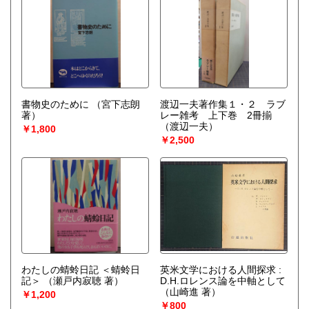
書物史のために
（宮下志朗
渡辺一夫著作集１・２ ラブ
著）
レー雑考 上下巻 2冊揃
（渡辺一夫）
￥1,800
￥2,500
わたしの蜻蛉日記 ＜蜻蛉日
英米文学における人間探求 :
記＞
（瀬戸内寂聴 著）
D.H.ロレンス論を中軸として
（山崎進 著）
￥1,200
￥800