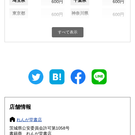
埼玉県
千葉県
600円
600円
東京都
神奈川県
600円
600円
新潟県
富山県
600円
600円
すべて表示
石川県
福井県
600円
600円
山梨県
長野県
600円
600円
岐阜県
静岡県
600円
600円
愛知県
三重県
600円
600円
滋賀県
京都府
600円
600円
大阪府
兵庫県
600円
600円
店舗情報
奈良県
和歌山県
600円
600円
れんが堂書店
茨城県公安委員会許可第1058号
鳥取県
島根県
600円
600円
書籍商 れんが堂書店