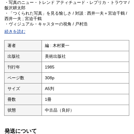
・写真のニュー・トレンド アティチュード・レプリカ・トラウマ /
飯沢耕太郎
・「つくられた写真」を見る愉しさ / 対談 : 西井一夫＋宮迫千鶴 /
西井一夫 ; 宮迫千鶴
・ヴィジュアル・キャスターの視角 / 戸村浩
・作家解説 / 飯沢耕太郎 ; 金子隆一 ; 高野育郎
続きを読む
file
・ロンドン・ICAの大竹伸朗
・『志水楠男と南画廊』刊行される
著者
編 : 木村要一
・足絵健在 / 白髪一雄
[展覧会] 木の造形展 木々塊々 嬉々快々 / 中村英樹
出版社
美術出版社
芸術家の墓 / 向田直幹
アレックス・コルヴィル展 線のための視線 / 篠田達美
刊行年
1985
[海外ニュース]
・サンフランシスコ20世紀展 / 大井敏恭
ページ数
308p
・ブリュッセル「時間：芸術の第四次元」展 / 高橋のぞみ
・ニューヨークリー・クラズナー回顧展ほか / 依田寿久
サイズ
A5判
[プレイボックス]㊴椅子の修復 / 高木修
[地方通信]
冊数
1冊
・旭川 「北辺の写真師たち」展 / 編集部
・茨城 新装なった笠間日動美術館
状態
中古品（良好）
・和歌山 第1回和歌山版画ビエンナーレ / 木村要一
[作家訪問]
・平林薫 あぅんのかたち / 編集部
発送について
・藤沢典明 抽象をつかむ / 編集部