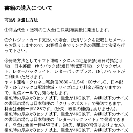
書籍の購入について
商品引き渡し方法
①商品代金 + 送料のご入金(ご決裁)確認後に発送します。
②クレジットカード支払いの場合、決済リンクを記載したメール
をお送りしますので、お客様自身でリンク先の画面上で決済を行
って下さい。
③発送方法としてヤマト運輸・クロネコ宅急便(配達日時指定可
能)、日本郵便・ゆうパック(配達日時指定可能)、クリックポス
ト、レターパックライト、レターパックプラス、ゆうパケットが
ご利用いただけます。
ヤマト運輸・クロネコ宅急便(\880～\1,540 : 60サイズ)、日本郵
便・ゆうパックは配達地域・サイズにより料金が異なりますの
で、返信メールでお知らせします。
梱包時の厚みが3センチ以下、重量が1KG以下、A4判以下のサイズ
の書籍の場合は日本郵便の『クリックポスト』で発送できます。
料金は全国一律\185です。(紛失、破損の補償はありません)。
梱包時の厚みが3センチ以下、重量が4KG以下、A4判以下のサイズ
の書籍の場合は日本郵便の『レターパックライト』で発送できま
す。料金は全国一律\430です。(紛失、破損の補償はありません)。
梱包時の厚みが3センチ以上、重量が4KG以下、A4判以下のサイズ