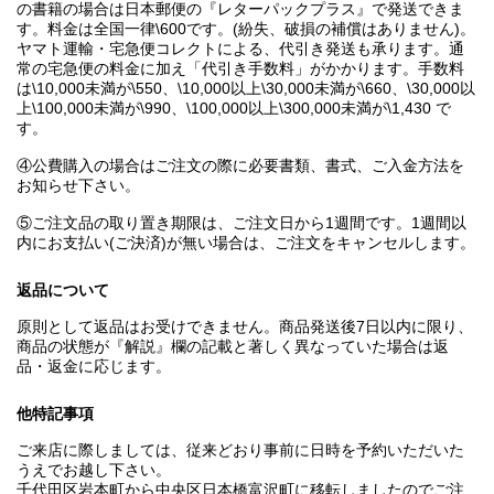
の書籍の場合は日本郵便の『レターパックプラス』で発送できま
す。料金は全国一律\600です。(紛失、破損の補償はありません)。
ヤマト運輸・宅急便コレクトによる、代引き発送も承ります。通
常の宅急便の料金に加え「代引き手数料」がかかります。手数料
は\10,000未満が\550、\10,000以上\30,000未満が\660、\30,000以
上\100,000未満が\990、\100,000以上\300,000未満が\1,430 で
す。
④公費購入の場合はご注文の際に必要書類、書式、ご入金方法を
お知らせ下さい。
⑤ご注文品の取り置き期限は、ご注文日から1週間です。1週間以
内にお支払い(ご決済)が無い場合は、ご注文をキャンセルします。
返品について
原則として返品はお受けできません。商品発送後7日以内に限り、
商品の状態が『解説』欄の記載と著しく異なっていた場合は返
品・返金に応じます。
他特記事項
ご来店に際しましては、従来どおり事前に日時を予約いただいた
うえでお越し下さい。
千代田区岩本町から中央区日本橋富沢町に移転しましたのでご注