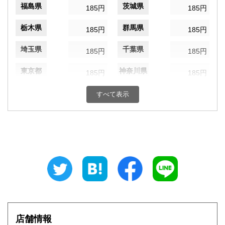
福島県
茨城県
185円
185円
栃木県
群馬県
185円
185円
埼玉県
千葉県
185円
185円
東京都
神奈川県
185円
185円
新潟県
富山県
185円
すべて表示
185円
石川県
福井県
185円
185円
山梨県
長野県
185円
185円
岐阜県
静岡県
185円
185円
愛知県
三重県
185円
185円
滋賀県
京都府
185円
185円
店舗情報
大阪府
兵庫県
185円
185円