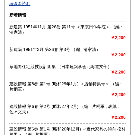
グラフィックデザイン、イラストレーション、タイポグラフ
続きを読む
ィ、プロダクトデザイン、インテリア、建築、広告、写真に
関する資料を扱っています。買取りも積極的に行っておりま
新着情報
すので、出張・宅配買取ともに、お気軽にご連絡ください。
新建築 1951年11月 第26巻 第11号 ＜東京日仏学院＞ （編 :
沿線名：東京メトロ日比谷線
清家清）
最寄駅：人形町
￥2,200
営業時間：平日 午前10時～午後7時
定休日：土曜日・日曜日・祝日
新建築 1951年3月 第26巻 第3号 （編 : 清家清）
￥2,200
書籍の買取について
書籍、雑誌の買取り強化中です。グラフィックデザイン、イ
寒地向住宅競技設計図集 （日本建築学会北海道支部）
ラストレーション、タイポグラフィ、プロダクトデザイン、
￥2,200
インテリア、建築、広告、写真、美術関係の蔵書の処分をお
考えの際にはメール、電話、ファックスでご連絡下さい。誠
建設情報 第8巻 第1号 (昭和29年1月) ＜店舗特集号＞ （編 :
実にお見積り致します。
片桐軍）
￥2,200
取り扱い分野
建設情報 第6巻 第2号 (昭和27年2月) （編 : 片桐軍 ; 表紙 :
美術工芸、外国書、サブカルチャー
佐々文夫）
グラフィックデザイン、イラストレーション、プロダクトデ
￥2,200
ザイン、建築、インテリアデザイン、美術、工芸、広告、写
真、印刷(タイポグラフィー)
建設情報 第6巻 第1号 (昭和26年12月) ＜近代家具の傾向 松村
勝男＞ （編 : 片桐軍）