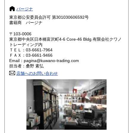
パージナ
奈良県
和歌山県
185円
185円
東京都公安委員会許可 第301030606592号
書籍商 パージナ
鳥取県
島根県
185円
185円
〒103-0006
岡山県
広島県
185円
185円
東京都中央区日本橋富沢町4-6 Core-46 Bldg.有限会社クワノ
トレーディング内
山口県
徳島県
ＴＥＬ：03-6661-7964
185円
185円
ＦＡＸ：03-6661-9466
Email：pagina@kuwano-trading.com
香川県
愛媛県
185円
185円
担当者：桑野 素弘
店舗へのお問い合わせ
高知県
福岡県
185円
185円
佐賀県
長崎県
185円
185円
熊本県
大分県
185円
185円
宮崎県
鹿児島県
185円
185円
沖縄県
185円