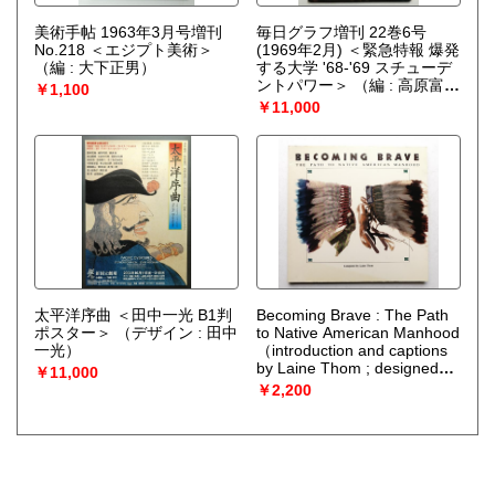
美術手帖 1963年3月号増刊
毎日グラフ増刊 22巻6号
No.218 ＜エジプト美術＞
(1969年2月) ＜緊急特報 爆発
（編 : 大下正男）
する大学 '68-'69 スチューデ
ントパワー＞
（編 : 高原富保
￥1,100
; 写真 : 吉野章朗、米津孝、
￥11,000
中村太郎、大須賀興屹、小久
保正一、藤田君幸、江成常
夫、東康生 ; 文 : 大宅壮市、
村松喬ほか）
太平洋序曲 ＜田中一光 B1判
Becoming Brave : The Path
ポスター＞
（デザイン : 田中
to Native American Manhood
一光）
（introduction and captions
by Laine Thom ; designed
￥11,000
and produced by McQuiston
￥2,200
& Partners）