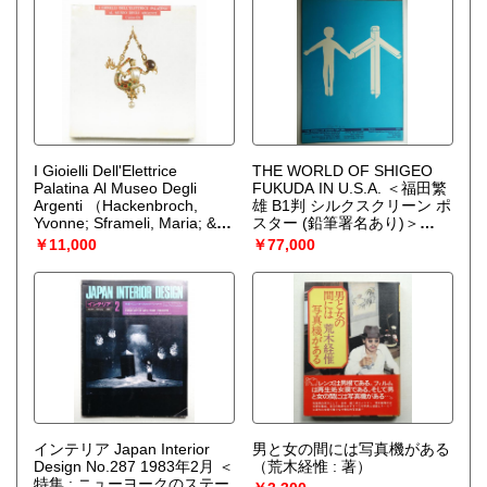
I Gioielli Dell'Elettrice
THE WORLD OF SHIGEO
Palatina Al Museo Degli
FUKUDA IN U.S.A. ＜福田繁
Argenti
（Hackenbroch,
雄 B1判 シルクスクリーン ポ
Yvonne; Sframeli, Maria; &
スター (鉛筆署名あり)＞
Cesaritti, Susan Scott）
（デザイン : 福田繁雄）
￥11,000
￥77,000
インテリア Japan Interior
男と女の間には写真機がある
Design No.287 1983年2月 ＜
（荒木経惟 : 著）
特集 : ニューヨークのステー