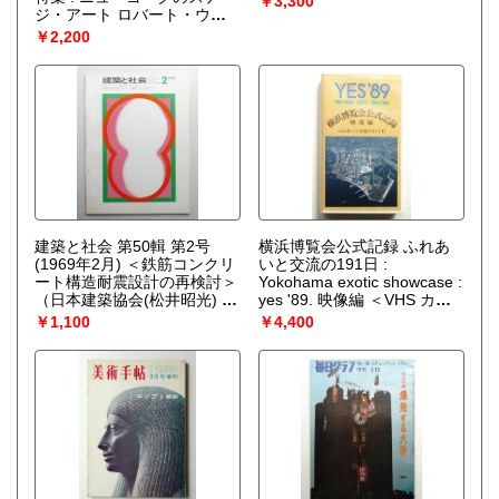
￥3,300
ジ・アート ロバート・ウィ
ルソンとボリス・アロンソン
￥2,200
の世界＞
（編 : 森山和彦）
建築と社会 第50輯 第2号
横浜博覧会公式記録 ふれあ
(1969年2月) ＜鉄筋コンクリ
いと交流の191日 :
ート構造耐震設計の再検討＞
Yokohama exotic showcase :
（日本建築協会(松井昭光) :
yes '89. 映像編 ＜VHS カセ
編）
ットテープ＞
（横浜博覧会
￥1,100
￥4,400
協会）