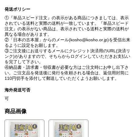
[エッセイ]
・ぼくのともだち④歌手加藤登紀子さん / 田島征三
発送ポリシー
・散木散書⑨近況ぎっくり報告 / 堀内正和
①『単品スピード注文』の表示がある商品につきましては、表示
ALL THAT ART 重豊次郎 景色を焼く / 編集部
されている送料と実際の送料が一致しています。『単品スピード
[特別記事] 原型と増殖 モランディーニの彫刻 / 中村雄二郎
注文』の表示がない商品は、表示されている送料と実際の送料が
[アート・リーディング] 絵画経験 モダニズムの原理とバーネッ
異なる場合があります。
ト・ニューマン / 早見堯
②「日本の古本屋」からのメール(kosho@kosho.or.jp)を受信出来
ARTISTS NOW⑫JONATIAN BOROFSKY ジョナサン・ボロフスキ
るように設定をお願します。
ー ロビンソンは自分が自分より背が高い夢を見た / 東野芳明
③ご注文後にお送りするメールにクレジット決済用のURL(決済リ
[世界の美術館]㉖カピトリーノ美術館と国立ローマ[テルメ]博物館 /
ンク)がありますので、そちらからログインしていただきお支払い
田辺徹 ; 向田直幹
を完了して下さい。
ART'85
④納品書・請求書・領収書が必要な方はご注文時にお申し出下さ
・[東京] / 南條史生 ; 田野金太
い。ご注文品を発送後に発行を依頼される場合は、返信用封筒に
・[名古屋] / 奥山太平
110円切手を添付して郵送していただくようお願いします。
・[関西] / 篠原資明
展覧会案内
ART FOCUS+(a)
海外発送可否
可
商品画像