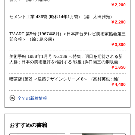
￥2,200
セメント工業 436號 (昭和14年1月號) （編 : 太田雅光）
￥2,200
TV-ART 第5号 (1967年8月) ＜日本舞台テレビ美術家協会第三
部会報＞ （編 : 島公康）
￥3,300
美術手帖 1958年1月号 No.136 ＜特集 : 明日を期待される新
人群 ; 日本の美術批評を検討する 戦後 (浜口陽三の銅版画
「水差しとぶどうとレモン」綴じ込みあり)＞ （編 : 大下正男
￥1,650
; 文 : 滝口修造、竹林賢ほか）
喫茶店 [第2] ＜建築デザインシリーズ 8＞ （高村英也 : 編）
￥4,400
全ての新着情報
おすすめの書籍