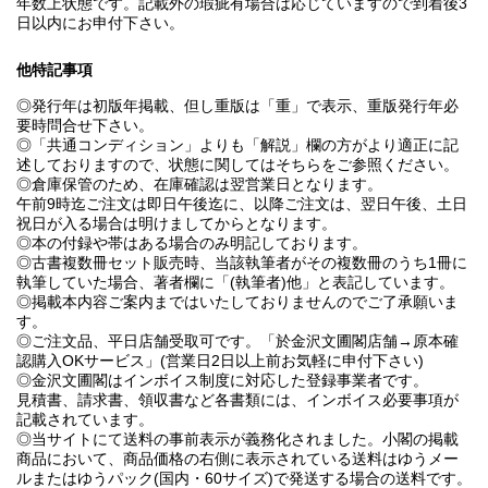
年数上状態です。記載外の瑕疵有場合は応じていますので到着後3
日以内にお申付下さい。
他特記事項
◎発行年は初版年掲載、但し重版は「重」で表示、重版発行年必
要時問合せ下さい。
◎「共通コンディション」よりも「解説」欄の方がより適正に記
述しておりますので、状態に関してはそちらをご参照ください。
◎倉庫保管のため、在庫確認は翌営業日となります。
午前9時迄ご注文は即日午後迄に、以降ご注文は、翌日午後、土日
祝日が入る場合は明けましてからとなります。
◎本の付録や帯はある場合のみ明記しております。
◎古書複数冊セット販売時、当該執筆者がその複数冊のうち1冊に
執筆していた場合、著者欄に「(執筆者)他」と表記しています。
◎掲載本内容ご案内まではいたしておりませんのでご了承願いま
す。
◎ご注文品、平日店舗受取可です。「於金沢文圃閣店舗→原本確
認購入OKサービス」(営業日2日以上前お気軽に申付下さい)
◎金沢文圃閣はインボイス制度に対応した登録事業者です。
見積書、請求書、領収書など各書類には、インボイス必要事項が
記載されています。
◎当サイトにて送料の事前表示が義務化されました。小閣の掲載
商品において、商品価格の右側に表示されている送料はゆうメー
ルまたはゆうパック(国内・60サイズ)で発送する場合の送料です。