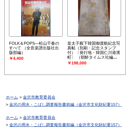
FOLK＆POPS—松山千春の
皇太子殿下韓国御渡航紀念写
すべて
（全音楽譜出版社出
真帖（別刷・記念スタンプ
版部編）
付）〔発行地・韓国仁川港濱
町〕
（朝鮮タイムス社編輯
￥4,400
部／編）
￥198,000
ホーム
金沢市教育委員会
金沢の用水・こばし調査報告書前編（金沢市文化財紀要157）
ホーム
金沢市教育委員会
金沢の用水・こばし調査報告書前編（金沢市文化財紀要157）