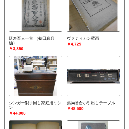
延寿百人一首
（鶴田真容
ヴァティカン壁画
編）
￥4,725
￥3,850
シンガー製手回し家庭用ミシ
薬局番台小引出しテーブル
ン
￥48,500
￥44,000