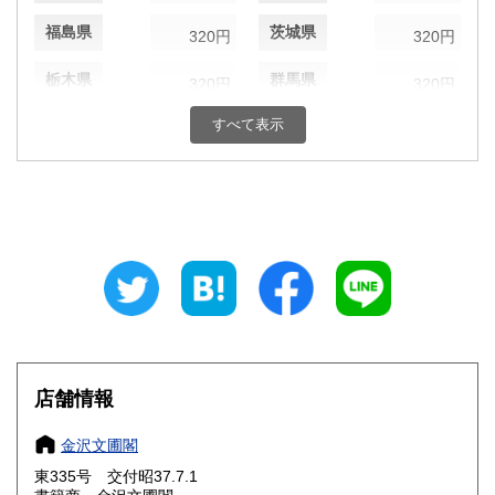
福島県
茨城県
320円
320円
栃木県
群馬県
320円
320円
すべて表示
埼玉県
千葉県
320円
320円
東京都
神奈川県
320円
320円
新潟県
富山県
320円
320円
石川県
福井県
320円
320円
山梨県
長野県
320円
320円
岐阜県
静岡県
320円
320円
店舗情報
愛知県
三重県
320円
320円
金沢文圃閣
滋賀県
京都府
320円
320円
東335号 交付昭37.7.1