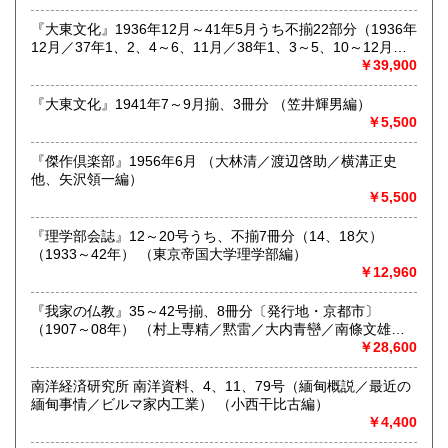
い。またお電話問合せは聞き間違いなどの要因となりますの
『大東文化』1936年12月～41年5月うち不揃22部分（1936年
で、ご注文・お問合せはメール・FAX・往復ハガキなど書面
12月／37年1、2、4～6、11月／38年1、3～5、10～12月／
でお願いします。
39年2、3、4月／40年1、12月／41年1、5月） （藤沢親雄
￥39,900
なにとぞご協力のほどをお願い申し上げます。
他）
『大東文化』1941年7～9月揃、3冊分 （笠井輝男編）
沿線名：北陸新幹線 金沢駅
￥5,500
最寄駅：金沢駅南向・道一本・徒歩八分
営業時間：9時15分～17時ごろ(12時～13時は昼食休憩で
す。) ◎本店…五坪狭小為、営業時間内予約平日限定開店
『傑作倶楽部』1956年6月 （大林清／渡辺啓助／横溝正史
中、あらかじめご予約、期日応相談、営業日3日前までに住
他、矢沢領一編）
所・電話・氏名・メールアドレスを明記の上、メールにてお
￥5,500
申し付けください。
定休日：◎ガレージ店…土日祝 ◎本店…予約以外不定期営
『理学部会誌』12～20号うち、不揃7冊分（14、18欠）
業中 ◎ネット部門…土日祝。店舗にてネット掲載本受取場
（1933～42年） （東京帝国大学理学部編）
合は倉庫別置為、二営業日前迄にお知らせください。◎2026
￥12,960
年8月10日9:00以降のご注文は8月17日午後よりお返事、8月
10日9:00以降のご入金分は8月17日以降発送となります。
『我家の仏教』35～42号揃、8冊分〔発行地・京都市〕
（1907～08年） （村上専精／黙雷／大内青巒／南條文雄
書籍の買取について
他、我家の仏教編集部編）
￥28,600
古書買取お持込の際にはあらかじめ、お電話の上でお越しく
南洋経済研究所 南洋資料、4、11、79号（緬甸概説／最近の
ださい。
緬甸事情／ビルマ家内工業） （小西干比古編）
担当者不在の場合もあり、無駄足を踏ませます。
￥4,400
その他、お問合せなどございましたら、住所・電話・氏名・
メールアドレスを明記の上、メールお願いします。