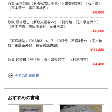
詩集 金太郎飴（著者宛岩田孝夫ペン書書簡2枚）〔石川県〕
ご明記ない場合はお応えできないこともありますのであらか
（宮本善一、浜口国雄序）
じめご了承のほどをお願いします。
￥8,800
取り扱い分野
歌集 繰り返し（新歌人叢書22）〔発行地・石川県金沢市〕
総記、近代文献、趣味、サブカルチャー、古書一般（その
（杉本与吉、岩田孝夫他、蔦健三装）
他）
￥6,600
『家庭雑誌』1916年3、4、7、10月号、不揃4冊分 （高木敏
雄／後藤宙外他、長谷川誠也編）
￥11,880
歌集 起重機〔発行地・石川県金沢市〕 （杉本与吉）
￥4,400
全ての新着情報
おすすめの書籍