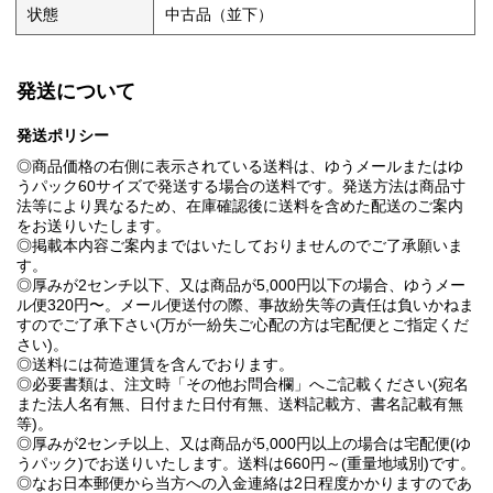
状態
中古品（並下）
発送について
発送ポリシー
◎商品価格の右側に表示されている送料は、ゆうメールまたはゆ
うパック60サイズで発送する場合の送料です。発送方法は商品寸
法等により異なるため、在庫確認後に送料を含めた配送のご案内
をお送りいたします。
◎掲載本内容ご案内まではいたしておりませんのでご了承願いま
す。
◎厚みが2センチ以下、又は商品が5,000円以下の場合、ゆうメー
ル便320円〜。メール便送付の際、事故紛失等の責任は負いかねま
すのでご了承下さい(万が一紛失ご心配の方は宅配便とご指定くだ
さい)。
◎送料には荷造運賃を含んでおります。
◎必要書類は、注文時「その他お問合欄」へご記載ください(宛名
また法人名有無、日付また日付有無、送料記載方、書名記載有無
等)。
◎厚みが2センチ以上、又は商品が5,000円以上の場合は宅配便(ゆ
うパック)でお送りいたします。送料は660円～(重量地域別)です。
◎なお日本郵便から当方への入金連絡は2日程度かかりますのであ