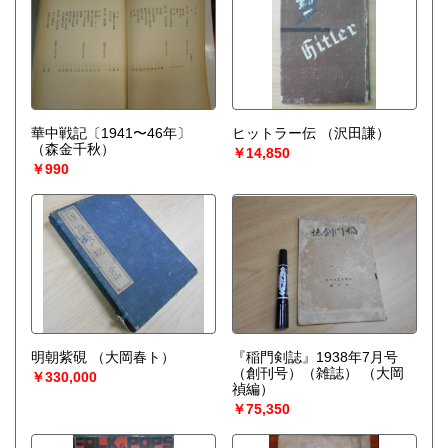
華中戦記〔1941〜46年〕
ヒットラー伝
（沢田謙）
（森金千秋）
￥14,850
￥990
明朝紫硯
（大岡春ト）
『稲門剣誌』1938年7月号
（創刊号）（雑誌）
（大岡
￥330,000
禎編）
￥75,350