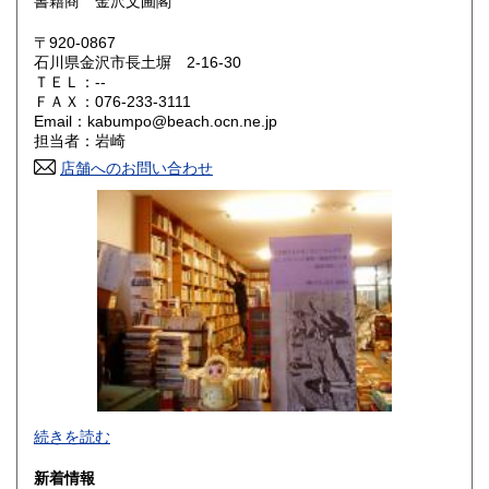
書籍商 金沢文圃閣
大阪府
兵庫県
320円
320円
〒920-0867
奈良県
和歌山県
石川県金沢市長土塀 2-16-30
320円
320円
ＴＥＬ：--
ＦＡＸ：076-233-3111
鳥取県
島根県
320円
320円
Email：kabumpo@beach.ocn.ne.jp
担当者：岩崎
岡山県
広島県
320円
320円
店舗へのお問い合わせ
山口県
徳島県
320円
320円
香川県
愛媛県
320円
320円
高知県
福岡県
320円
320円
佐賀県
長崎県
320円
320円
熊本県
大分県
320円
320円
あらゆるものはないけれど思わぬものこそそこかしこ。お客
宮崎県
鹿児島県
続きを読む
320円
320円
様へ……お問合せなどございましたら、住所・氏名・電話・
メールアドレスご明記の上、メールでお願いします。無明記
新着情報
沖縄県
の場合はお応えできないこともありますのでご了承くださ
1,500円