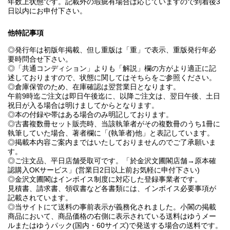
年数上状態です。記載外の瑕疵有場合は応じていますので到着後3
日以内にお申付下さい。
他特記事項
◎発行年は初版年掲載、但し重版は「重」で表示、重版発行年必
要時問合せ下さい。
◎「共通コンディション」よりも「解説」欄の方がより適正に記
述しておりますので、状態に関してはそちらをご参照ください。
◎倉庫保管のため、在庫確認は翌営業日となります。
午前9時迄ご注文は即日午後迄に、以降ご注文は、翌日午後、土日
祝日が入る場合は明けましてからとなります。
◎本の付録や帯はある場合のみ明記しております。
◎古書複数冊セット販売時、当該執筆者がその複数冊のうち1冊に
執筆していた場合、著者欄に「(執筆者)他」と表記しています。
◎掲載本内容ご案内まではいたしておりませんのでご了承願いま
す。
◎ご注文品、平日店舗受取可です。「於金沢文圃閣店舗→原本確
認購入OKサービス」(営業日2日以上前お気軽に申付下さい)
◎金沢文圃閣はインボイス制度に対応した登録事業者です。
見積書、請求書、領収書など各書類には、インボイス必要事項が
記載されています。
◎当サイトにて送料の事前表示が義務化されました。小閣の掲載
商品において、商品価格の右側に表示されている送料はゆうメー
ルまたはゆうパック(国内・60サイズ)で発送する場合の送料です。