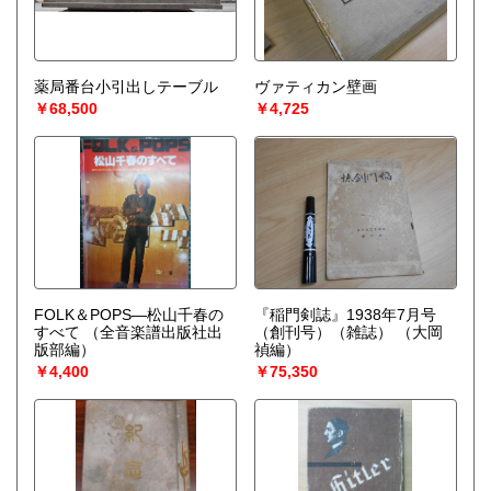
薬局番台小引出しテーブル
ヴァティカン壁画
￥68,500
￥4,725
FOLK＆POPS—松山千春の
『稲門剣誌』1938年7月号
すべて
（全音楽譜出版社出
（創刊号）（雑誌）
（大岡
版部編）
禎編）
￥4,400
￥75,350