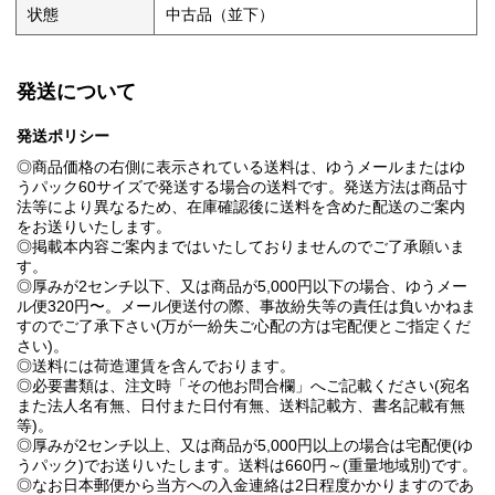
状態
中古品（並下）
発送について
発送ポリシー
◎商品価格の右側に表示されている送料は、ゆうメールまたはゆ
うパック60サイズで発送する場合の送料です。発送方法は商品寸
法等により異なるため、在庫確認後に送料を含めた配送のご案内
をお送りいたします。
◎掲載本内容ご案内まではいたしておりませんのでご了承願いま
す。
◎厚みが2センチ以下、又は商品が5,000円以下の場合、ゆうメー
ル便320円〜。メール便送付の際、事故紛失等の責任は負いかねま
すのでご了承下さい(万が一紛失ご心配の方は宅配便とご指定くだ
さい)。
◎送料には荷造運賃を含んでおります。
◎必要書類は、注文時「その他お問合欄」へご記載ください(宛名
また法人名有無、日付また日付有無、送料記載方、書名記載有無
等)。
◎厚みが2センチ以上、又は商品が5,000円以上の場合は宅配便(ゆ
うパック)でお送りいたします。送料は660円～(重量地域別)です。
◎なお日本郵便から当方への入金連絡は2日程度かかりますのであ