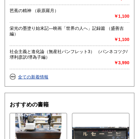
ご明記ない場合はお応えできないこともありますのであらか
芭蕉の精神 （萩原羅月）
じめご了承のほどをお願いします。
￥1,100
取り扱い分野
栄光の墨塗り始末記―映画「世界の人へ」記録篇 （盛善吉
総記、近代文献、趣味、サブカルチャー、古書一般（その
編）
他）
￥1,100
社会主義と進化論（無産社パンフレット3） （パンネコツク/
堺利彦訳/堺為子編）
￥3,990
全ての新着情報
おすすめの書籍