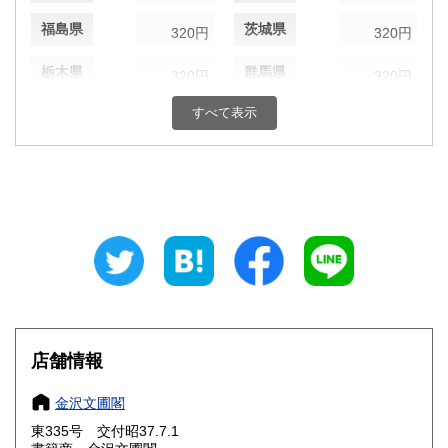
福島県
茨城県
320円
320円
栃木県
群馬県
320円
320円
すべて表示
埼玉県
千葉県
320円
320円
東京都
神奈川県
320円
320円
新潟県
富山県
320円
320円
石川県
福井県
320円
320円
山梨県
長野県
320円
320円
岐阜県
静岡県
320円
320円
店舗情報
愛知県
三重県
320円
320円
金沢文圃閣
滋賀県
京都府
320円
320円
東335号 交付昭37.7.1