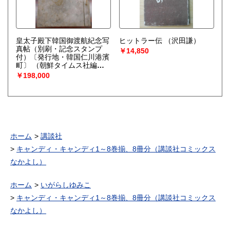
皇太子殿下韓国御渡航紀念写
ヒットラー伝
（沢田謙）
真帖（別刷・記念スタンプ
￥14,850
付）〔発行地・韓国仁川港濱
町〕
（朝鮮タイムス社編輯
部／編）
￥198,000
ホーム
講談社
キャンディ・キャンディ1～8巻揃、8冊分（講談社コミックス
なかよし）
ホーム
いがらしゆみこ
キャンディ・キャンディ1～8巻揃、8冊分（講談社コミックス
なかよし）