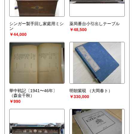
シンガー製手回し家庭用ミシ
薬局番台小引出しテーブル
ン
￥48,500
￥44,000
華中戦記〔1941〜46年〕
明朝紫硯
（大岡春ト）
（森金千秋）
￥330,000
￥990