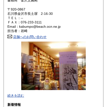
書籍商 金沢文圃閣
大阪府
兵庫県
320円
320円
〒920-0867
奈良県
和歌山県
石川県金沢市長土塀 2-16-30
320円
320円
ＴＥＬ：--
ＦＡＸ：076-233-3111
鳥取県
島根県
320円
320円
Email：kabumpo@beach.ocn.ne.jp
担当者：岩崎
岡山県
広島県
320円
320円
店舗へのお問い合わせ
山口県
徳島県
320円
320円
香川県
愛媛県
320円
320円
高知県
福岡県
320円
320円
佐賀県
長崎県
320円
320円
熊本県
大分県
320円
320円
あらゆるものはないけれど思わぬものこそそこかしこ。お客
宮崎県
鹿児島県
続きを読む
320円
320円
様へ……お問合せなどございましたら、住所・氏名・電話・
メールアドレスご明記の上、メールでお願いします。無明記
新着情報
沖縄県
の場合はお応えできないこともありますのでご了承くださ
1,500円