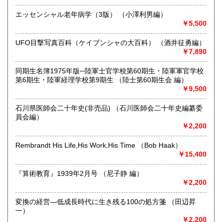
い。またお電話問合せは聞き間違いなどの要因となりますの
エッセンシャル老年病学（3版） （小澤利男編）
で、ご注文・お問合せはメール・FAX・往復ハガキなど書面
￥5,500
でお願いします。
なにとぞご協力のほどをお願い申し上げます。
UFO目撃写真百科（ケイブンシャの大百科） （酒井征勇編）
￥7,890
沿線名：北陸新幹線 金沢駅
最寄駅：金沢駅南向・道一本・徒歩八分
営業時間：9時15分～17時ごろ(12時～13時は昼食休憩で
同期生名簿1975年版─陸軍士官学校第60期生・陸軍軍官学校
す。) ◎本店…五坪狭小為、営業時間内予約平日限定開店
第6期生・陸軍経理学校第9期生 （陸士第60期生会 編）
中、あらかじめご予約、期日応相談、営業日3日前までに住
￥9,500
所・電話・氏名・メールアドレスを明記の上、メールにてお
申し付けください。
石川県医師会二十年史(非売品) （石川医師会二十年史編纂委
定休日：◎ガレージ店…土日祝 ◎本店…予約以外不定期営
員会編）
業中 ◎ネット部門…土日祝。店舗にてネット掲載本受取場
￥2,200
合は倉庫別置為、二営業日前迄にお知らせください。◎2026
年8月10日9:00以降のご注文は8月17日午後よりお返事、8月
Rembrandt His Life,His Work,His Time （Bob Haak）
10日9:00以降のご入金分は8月17日以降発送となります。
￥15,400
書籍の買取について
『算術教育』1939年2月号 （尼子静 編）
￥2,200
古書買取お持込の際にはあらかじめ、お電話の上でお越しく
ださい。
変換の経営—低成長時代に生き残る100の処方箋 （田辺昇
担当者不在の場合もあり、無駄足を踏ませます。
一）
その他、お問合せなどございましたら、住所・電話・氏名・
￥2,200
メールアドレスを明記の上、メールお願いします。