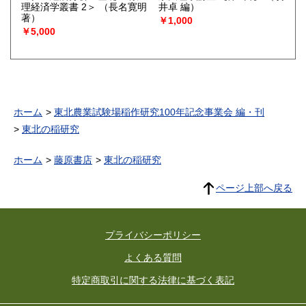
理経済学叢書 2＞
（長名寛明
井卓 編）
著）
￥1,000
￥5,000
ホーム
東北農業試験場稲作研究100年記念事業会 編・刊
東北の稲研究
ホーム
藤原書店
東北の稲研究
ページ上部へ戻る
プライバシーポリシー
よくある質問
特定商取引に関する法律に基づく表記