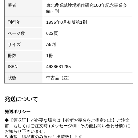
著者
東北農業試験場稲作研究100年記念事業会
編・刊
刊行年
1996年8月初版第1刷
ページ数
622頁
サイズ
A5判
冊数
1冊
ISBN
4938681285
状態
中古品（並）
発送について
発送ポリシー
◆【領収証】が必要な場合は【必ずお宛名をご指定の上】ご注文
前、もしくはご注文時 (メッセージ欄 : その他お問い合わせ欄) に
お知らせ下さいませ。
※通常、納品書のみ添付し出荷致します。