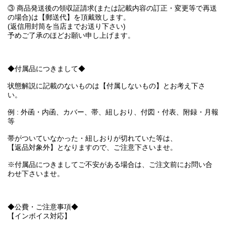
③ 商品発送後の領収証請求(または記載内容の訂正・変更等で再送
の場合)は【郵送代】を頂戴致します。
(返信用封筒を当店までお送り下さい)
予めご了承のほどお願い申し上げます。
◆付属品につきまして◆
状態解説に記載のないものは【付属しないもの】とお考え下さ
い。
例 : 外函・内函、カバー、帯、紐しおり、付図・付表、附録・月報
等
帯がついていなかった・紐しおりが切れていた等は、
【返品対象外】となりますので、ご注意下さいませ。
※付属品につきましてご不安がある場合は、ご注文前にお問い合
わせ下さいませ。
◆公費・ご注意事項◆
【インボイス対応】