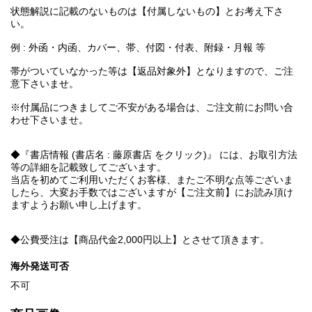
状態解説に記載のないものは【付属しないもの】とお考え下さ
い。
例 : 外函・内函、カバー、帯、付図・付表、附録・月報 等
帯がついていなかった等は【返品対象外】となりますので、ご注
意下さいませ。
※付属品につきましてご不安がある場合は、ご注文前にお問い合
わせ下さいませ。
◆『書店情報 (書店名 : 藤原書店 をクリック)』 には、お取引方法
等の詳細を記載致してございます。
当店を初めてご利用いただくお客様、またご不明な点等ございま
したら、大変お手数ではございますが【ご注文前】にお読み頂け
ますようお願い申し上げます。
◆公費受注は【商品代金2,000円以上】とさせて頂きます。
海外発送可否
不可