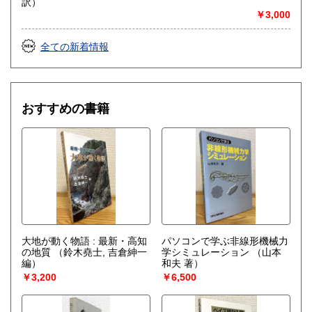
訳）
￥3,000
全ての新着情報
おすすめの書籍
大地が動く物語 : 最新・高知
パソコンで学ぶ非線形機械力
の地質
（鈴木堯士, 吉倉紳一
学シミュレーション
（山本
編）
和夫 著）
￥3,200
￥6,500