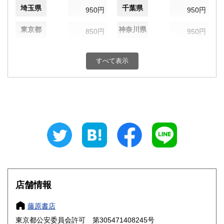
埼玉県
千葉県
950円
950円
東京都
神奈川県
850円
950円
新潟県
富山県
950円
950円
すべて表示
石川県
福井県
950円
950円
山梨県
長野県
950円
950円
岐阜県
静岡県
950円
950円
愛知県
三重県
950円
950円
滋賀県
京都府
1,050円
1,050円
大阪府
兵庫県
1,050円
1,050円
店舗情報
奈良県
和歌山県
1,050円
1,050円
藤原書店
東京都公安委員会許可 第305471408245号
鳥取県
島根県