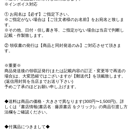
※インボイス対応
① お宛名は【必ず】ご指定下さい。
※ご指定がない場合は【ご注文者様のお名前】をお宛名と致しま
す。
※その他、日付・但し書き等、ご指定がない場合は当店で判断し
記載・作製致します。
② 領収書の発行は【商品と同封発送のみ】ご対応させて頂きま
す。
※重要※
商品発送後の領収証発行(または記載内容の訂正・変更等で再送の
場合)は、大変恐縮ではございますが【郵送代】を頂戴致します。
(返信用封筒を当店までお送り下さい)
予めご了承のほどお願い申し上げます。
◆送料は商品の価格・大きさで異なります(300円〜1,500円)。詳
しくは『書店情報(書店名 : 藤原書店 をクリック)』の商品引渡し方
法欄をご確認ください。
◆付属品につきまして◆