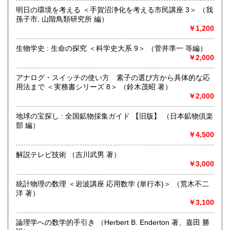
営業時間：【事務所営業・通信販売専門 (ご来店不可)】
明日の環境を考える ＜手賀沼浄化を考える市民講座 3＞ （我
9:00〜17:00 ※買取・仕入れ等で不在の場合がございます
孫子市, 山階鳥類研究所 編）
定休日：水曜日・日曜日・年末年始
￥1,200
書籍の買取について
生物学史 : 生命の探究 ＜科学史大系 9＞ （菅井準一 等編）
￥2,000
自然科学等の学術書・専門書・その他資料買取り致します。
電話・FAX・メール等でお気軽にご相談下さいませ。
アナログ・スイッチの使い方 素子の選び方から具体的な応
出張買取・配送料着払い(当店の支払い)で送って頂くことも
用法まで ＜実務書シリーズ 8＞ （鈴木茂昭 著）
可能でございます。
￥2,000
※お送り頂く場合は必ず事前にご連絡下さいませ。
地球の宝探し : 全国鉱物採集ガイド 【旧版】 （日本鉱物倶楽
取り扱い分野
部 編）
自然科学、外国書、古書一般（その他）
￥4,500
【地球科学(地質・鉱物)・天文学・動物学・植物学・その他
自然科学】
解説テレビ技術 （吉川武男 著）
￥3,000
統計物理の数理 ＜岩波講座 応用数学 (単行本)＞ （荒木不二
洋 著）
￥3,100
論理学への数学的手引き （Herbert B. Enderton 著、嘉田 勝