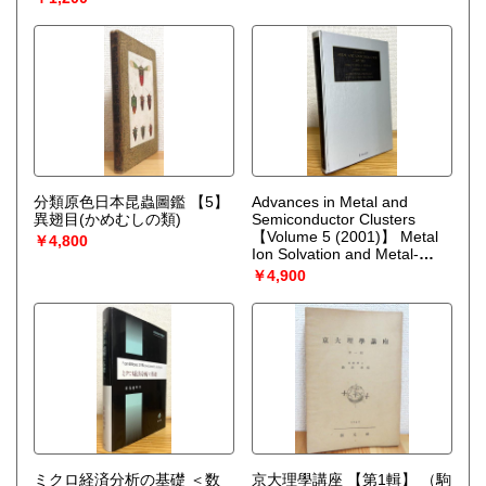
分類原色日本昆蟲圖鑑 【5】
Advances in Metal and
異翅目(かめむしの類)
Semiconductor Clusters
【Volume 5 (2001)】 Metal
￥4,800
Ion Solvation and Metal-
Ligand Interactions
（M. A.
￥4,900
Duncan）
ミクロ経済分析の基礎 ＜数
京大理學講座 【第1輯】
（駒