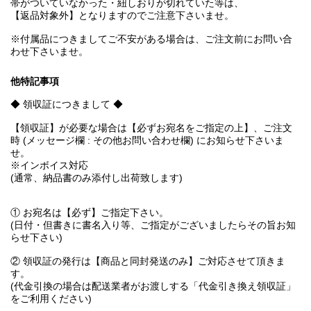
帯がついていなかった・紐しおりが切れていた等は、
【返品対象外】となりますのでご注意下さいませ。
※付属品につきましてご不安がある場合は、ご注文前にお問い合
わせ下さいませ。
他特記事項
◆ 領収証につきまして ◆
【領収証】が必要な場合は【必ずお宛名をご指定の上】、ご注文
時 (メッセージ欄 : その他お問い合わせ欄) にお知らせ下さいま
せ。
※インボイス対応
(通常、納品書のみ添付し出荷致します)
① お宛名は【必ず】ご指定下さい。
(日付・但書きに書名入り等、ご指定がございましたらその旨お知
らせ下さい)
② 領収証の発行は【商品と同封発送のみ】ご対応させて頂きま
す。
(代金引換の場合は配送業者がお渡しする「代金引き換え領収証」
をご利用ください)