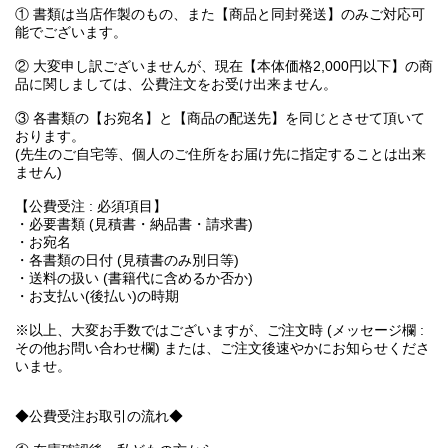
① 書類は当店作製のもの、また【商品と同封発送】のみご対応可
能でございます。
② 大変申し訳ございませんが、現在【本体価格2,000円以下】の商
品に関しましては、公費注文をお受け出来ません。
③ 各書類の【お宛名】と【商品の配送先】を同じとさせて頂いて
おります。
(先生のご自宅等、個人のご住所をお届け先に指定することは出来
ません)
【公費受注 : 必須項目】
・必要書類 (見積書・納品書・請求書)
・お宛名
・各書類の日付 (見積書のみ別日等)
・送料の扱い (書籍代に含めるか否か)
・お支払い(後払い)の時期
※以上、大変お手数ではございますが、ご注文時 (メッセージ欄 :
その他お問い合わせ欄) または、ご注文後速やかにお知らせくださ
いませ。
◆公費受注お取引の流れ◆