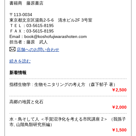
1,200円
1,200円
書籍商 藤原書店
岡山県
広島県
1,200円
1,200円
〒113-0034
東京都文京区湯島2-5-6 清水ビル2F 3号室
ＴＥＬ：03-5615-8195
山口県
徳島県
1,200円
1,200円
ＦＡＸ：03-5615-8195
Email：book@koshofujiwarashoten.com
香川県
愛媛県
1,200円
1,200円
担当者：藤原 武人
店舗へのお問い合わせ
高知県
福岡県
1,200円
1,450円
【通信販売専門 (ご来店不可)】 の古書店です。
続きを読む
※大変申し訳ございませんが、店頭での販売は行っておりま
佐賀県
長崎県
1,450円
1,450円
せん。
新着情報
熊本県
大分県
1,450円
1,450円
書籍の状態等、ご不明な点・気になる所がございましたら、
指標生物学 : 生物モニタリングの考え方 （森下郁子 著）
Eメール・電話でお気軽にお問い合わせ下さいませ。
￥2,500
宮崎県
鹿児島県
1,450円
1,450円
メールアドレス【book@koshofujiwarashoten.com】
高郷の地質と化石
沖縄県
1,500円
※販売書籍につきまして【お電話でのお問い合わせ】は、現
￥2,000
品在庫を確認するためお時間を頂戴いたします。
(お電話折返しでのご対応となります)
水・鳥そして人 ＜手賀沼浄化を考える市民講座 2＞ （我孫子
市, 山階鳥類研究所編）
沿線名：JR中央線・総武線・東京メトロ丸ノ内線
￥1,500
最寄駅：御茶ノ水駅・本郷三丁目駅