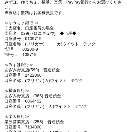
みずほ、ゆうちょ、横浜、楽天、PayPay銀行からお選びくださ
い。
※振込手数料はお客様負担です。
≪ゆうちょ銀行 ≫
※支店名、口座番号の場合
支店名 029(ゼロニキュウ) ◆当座◆
口座番号 0109719
口座名称 (フリガナ) カ)ウイツト テツク
*記号→ 00280-9
*番号→ 109719
≪みずほ銀行≫
あざみ野支店(599) 普通預金
口座番号 1422066
口座名称 (フリガナ)カ)ウイツト テツク
≪横浜銀行≫
あざみ野支店 (366) 普通預金
口座番号 6064452
口座名義 (フリガナ) カ)ウイツト テツク
≪楽天銀行≫
第三営業支店 (253) 普通預金
口座番号 7134006