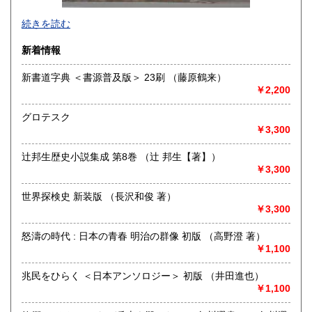
続きを読む
新着情報
新書道字典 ＜書源普及版＞ 23刷 （藤原鶴来）
￥2,200
グロテスク
￥3,300
辻邦生歴史小説集成 第8巻 （辻 邦生【著】）
￥3,300
世界探検史 新装版 （長沢和俊 著）
￥3,300
はじめまして、株式会社Wit tech 古書Upproと申します。読
み方は【カブシキガイシャ ウイットテック】 【コショ
アプロ】です。どうぞよろしくお願いいたします。
怒濤の時代 : 日本の青春 明治の群像 初版 （高野澄 著）
￥1,100
◆インターネット注文が難しい方へ◆
基本的に『日本の古本屋』サイトからのご注文で承ります
兆民をひらく ＜日本アンソロジー＞ 初版 （井田進也）
が、ご都合の悪い場合は、【FAX】、【はがき等】のご注文
￥1,100
も対応致します。