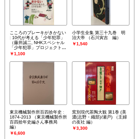
こころのブレーキがきかない
小学生全集 第三十九巻 明
: 10代が考える「少年犯罪」
治大帝
（石川寅吉 編）
（藤井誠二, NHKスペシャル
￥1,540
「少年犯罪」プロジェクト
編著）
￥1,100
東京機械製作所百四拾年史 :
窯別現代茶陶大観 第1巻 (美
1874-2013
（東京機械製作所
濃(志野・織部)/瀬戸)
（主婦
百四拾年史編さん事務局
の友社 編）
編）
￥3,300
￥6,600