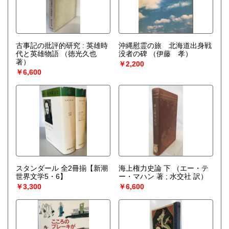
古事記の批評的研究 : 英雄時
沖縄慰霊の旅 北海道出身戦
代と英雄物語
（徳光久也
没者の碑
（伊藤 孝）
著）
￥2,200
￥6,600
スタンダール 全2冊揃【新潮
海上権力史論 下
（エー・テ
世界文学5・6】
ー・マハン 著 ; 水交社 訳）
￥3,300
￥6,600