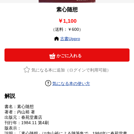
素心随想
￥1,100
（送料：￥600）
古書Uppro
かごに入れる
気になる本に追加（ログインで利用可能）
気になる本の使い方
解説
書名：素心随想
著者：内山裕 著
出版元：春苑堂書店
刊行年：1984.11 第4刷
版表示：
説明：「素心随想」は内山裕による随筆集で、1984年に春苑堂書