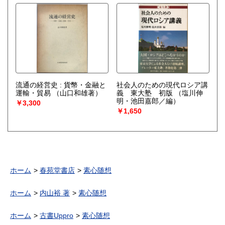
流通の経営史 : 貨幣・金融と
社会人のための現代ロシア講
運輸・貿易
（山口和雄著）
義 東大塾 初版
（塩川伸
明・池田嘉郎／編）
￥3,300
￥1,650
ホーム
春苑堂書店
素心随想
ホーム
内山裕 著
素心随想
ホーム
古書Uppro
素心随想