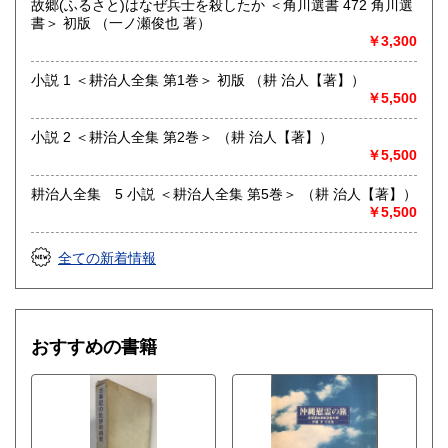
故郷(ふるさと)はなぜ兵士を殺したか ＜角川選書 472 角川選
【FAX 】 044－455-7785
書＞ 初版 （一ノ瀬俊也 著）
【はがき送付先】
￥3,300
〒215-0016 川崎市麻生区早野498-1(株)Wit tech古書Uppro
小説 1 ＜耕治人全集 第1巻＞ 初版 （耕 治人【著】）
※2026年5月から電話注文は都合により廃止いたしました。
￥5,500
申し訳ございません。FAXで対応いたしますのでよろしくお
願いいたします。
小説 2 ＜耕治人全集 第2巻＞ （耕 治人【著】）
沿線名：小田急線または東急田園都市線
￥5,500
最寄駅：柿生(小田急線)、市ヶ尾(田園都市線)
営業時間：午前10時～午後6時
耕治人全集 5 小説 ＜耕治人全集 第5巻＞ （耕 治人【著】）
定休日：土日祝日
￥5,500
書籍の買取について
全ての新着情報
思想・哲学・宗教など買取いたします。
rtkhori@wittech.jp
おすすめの書籍
090-3783-8789
取り扱い分野
哲学宗教、歴史、社会科学、美術工芸、趣味、古書一般（そ
の他）