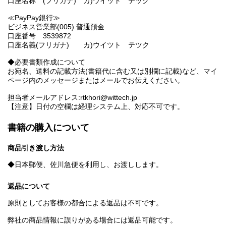
口座名称 (フリガナ) カ)ウイット テック
≪PayPay銀行≫
ビジネス営業部(005) 普通預金
口座番号 3539872
口座名義(フリガナ) カ)ウイツト テツク
◆必要書類作成について
お宛名、送料の記載方法(書籍代に含む又は別欄に記載)など、マイ
ページ内のメッセージまたはメールでお伝えください。
担当者メールアドレス:rtkhori@wittech.jp
【注意】日付の空欄は経理システム上、対応不可です。
書籍の購入について
商品引き渡し方法
◆日本郵便、佐川急便を利用し、お渡しします。
返品について
原則としてお客様の都合による返品は不可です。
弊社の商品情報に誤りがある場合には返品可能です。