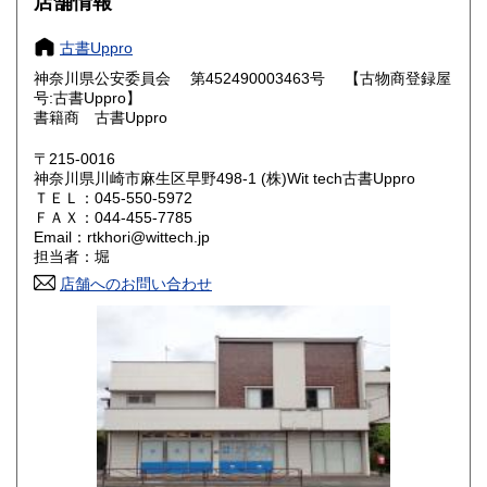
店舗情報
奈良県
和歌山県
600円
600円
古書Uppro
神奈川県公安委員会 第452490003463号 【古物商登録屋
鳥取県
島根県
600円
600円
号:古書Uppro】
書籍商 古書Uppro
岡山県
広島県
600円
600円
〒215-0016
神奈川県川崎市麻生区早野498-1 (株)Wit tech古書Uppro
山口県
徳島県
600円
600円
ＴＥＬ：045-550-5972
ＦＡＸ：044-455-7785
香川県
愛媛県
600円
600円
Email：rtkhori@wittech.jp
担当者：堀
高知県
福岡県
600円
600円
店舗へのお問い合わせ
佐賀県
長崎県
600円
600円
熊本県
大分県
600円
600円
宮崎県
鹿児島県
600円
600円
沖縄県
600円