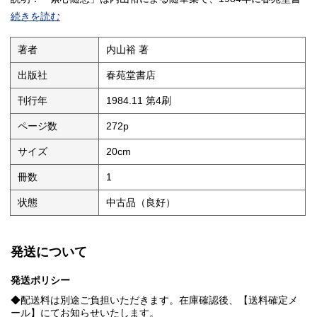
店から出版された第4刷の書籍です。本書は著者の素直な心情や
続きを読む
日々の思索をつづったもので、読み手にさりげない共感や気づき
をもたらす内容とされています。随想という形式を通じて、多様
なテーマや風景が綴られているため、特定の枠にとらわれず柔ら
著者
内山裕 著
かく言葉が紡がれている様子がうかがえます。静かな時間に手に
取りやすく、内山裕の淡い感性を感じたい読者に向いているかも
出版社
春苑堂書店
しれません。
状態：
刊行年
1984.11 第4刷
ページ数
272p
サイズ
20cm
冊数
1
状態
中古品（良好）
発送について
発送ポリシー
◆配送料は別途ご負担いただきます。在庫確認後、【送料確定メ
ール】にてお知らせいたします。