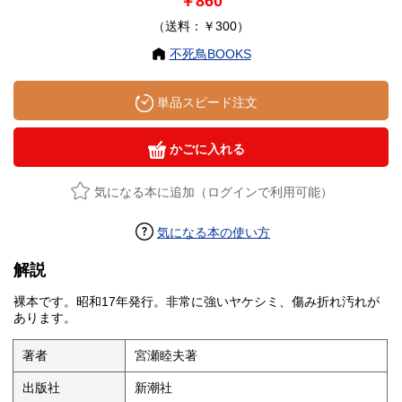
￥860
（送料：￥300）
不死鳥BOOKS
単品スピード注文
かごに入れる
気になる本に追加（ログインで利用可能）
気になる本の使い方
解説
裸本です。昭和17年発行。非常に強いヤケシミ、傷み折れ汚れが
あります。
著者
宮瀬睦夫著
出版社
新潮社