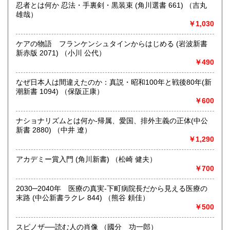
忍者とは何か 忍法・手裏剣・黒装束 (角川選書 661) （吉丸
沖縄県
300円
沿線名：伯備線・桃太郎線(吉備線)
雄哉）
最寄駅：総社駅
￥1,030
営業時間：9時から17時
定休日：年中無休
ケアの物語 フランケンシュタインからはじめる (岩波新書
新赤版 2071) （小川 公代）
書籍の買取について
￥490
不死鳥BOOKSでは、書籍だけでなくCD、DVD、レコード、
ゲーム、おもちゃ、骨董品まであらゆるものの買い取りがで
なぜ日本人は間違えたのか：真説・昭和100年と戦後80年(新
きます。店主が、日本全国買取にお伺いいたします。お気軽
潮新書 1094) （保阪正康）
にお問い合わせください。出張費は、無料です。
￥600
ナショナリズムとは何か-帰属、愛国、排外主義の正体(中公
取り扱い分野
新書 2880) （中井 遼）
哲学宗教、歴史、社会科学、自然科学、美術工芸、趣味、外
￥1,290
国書、サブカルチャー、古書一般（その他）
オールジャンル
アカデミー賞入門 (角川新書) （松崎 健夫）
￥700
2030─2040年 医療の真実-下町病院長だから見える医療の
末路 (中公新書ラクレ 844) （熊谷 頼佳）
￥500
スピノザ──読む人の肖像 （國分 功一郎）