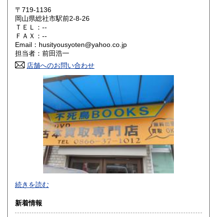
〒719-1136
大阪府
兵庫県
300円
300円
岡山県総社市駅前2-8-26
ＴＥＬ：--
奈良県
和歌山県
ＦＡＸ：--
300円
300円
Email：husityousyoten@yahoo.co.jp
担当者：前田浩一
鳥取県
島根県
300円
300円
店舗へのお問い合わせ
岡山県
広島県
300円
300円
山口県
徳島県
300円
300円
香川県
愛媛県
300円
300円
高知県
福岡県
300円
300円
佐賀県
長崎県
300円
300円
不死鳥BOOKSでは、書籍だけでなくCD、DVD、レコード、
熊本県
大分県
300円
300円
続きを読む
ゲーム、おもちゃ、骨董品まであらゆるものの買い取りがで
きます。店主が、日本全国買取にお伺いいたします。お気軽
宮崎県
鹿児島県
新着情報
300円
300円
にお問い合わせください。出張費は、無料です。