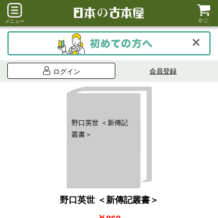
かご
メニュー
会員登録
ログイン
野口英世 ＜新傳記
叢書＞
野口英世 ＜新傳記叢書＞