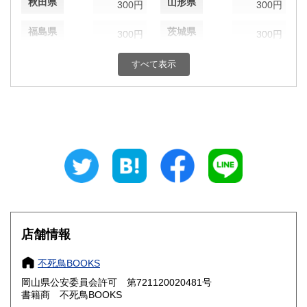
秋田県
山形県
300円
300円
福島県
茨城県
300円
300円
栃木県
群馬県
300円
300円
すべて表示
埼玉県
千葉県
300円
300円
東京都
神奈川県
300円
300円
新潟県
富山県
300円
300円
石川県
福井県
300円
300円
山梨県
長野県
300円
300円
店舗情報
岐阜県
静岡県
300円
300円
不死鳥BOOKS
愛知県
三重県
300円
300円
岡山県公安委員会許可 第721120020481号
書籍商 不死鳥BOOKS
滋賀県
京都府
300円
300円