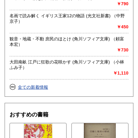
￥790
名画で読み解く イギリス王家12の物語 (光文社新書) （中野
京子）
￥450
観音・地蔵・不動 庶民のほとけ (角川ソフィア文庫) （頼富
本宏）
￥730
大田南畝 江戸に狂歌の花咲かす (角川ソフィア文庫) （小林
ふみ子）
￥1,110
全ての新着情報
おすすめの書籍