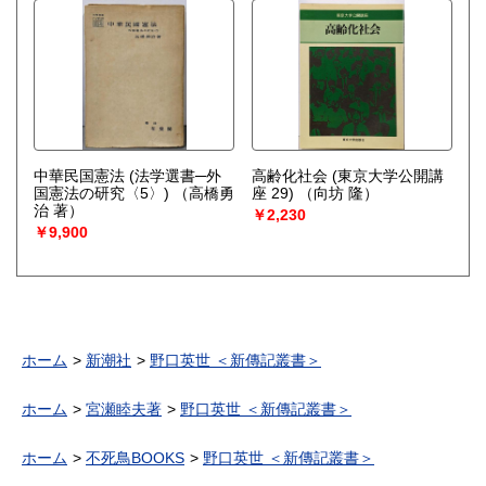
中華民国憲法 (法学選書─外
高齢化社会 (東京大学公開講
国憲法の研究〈5〉)
（高橋勇
座 29)
（向坊 隆）
治 著）
￥2,230
￥9,900
ホーム
新潮社
野口英世 ＜新傳記叢書＞
ホーム
宮瀬睦夫著
野口英世 ＜新傳記叢書＞
ホーム
不死鳥BOOKS
野口英世 ＜新傳記叢書＞