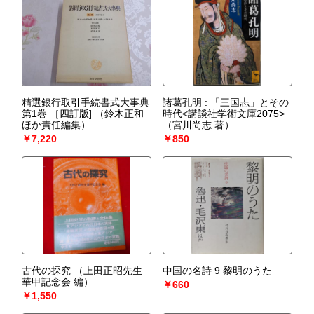
精選銀行取引手続書式大事典
諸葛孔明 : 「三国志」とその
第1巻 ［四訂版]
（鈴木正和
時代<講談社学術文庫2075>
ほか責任編集）
（宮川尚志 著）
￥7,220
￥850
古代の探究
（上田正昭先生
中国の名詩 9 黎明のうた
華甲記念会 編）
￥660
￥1,550