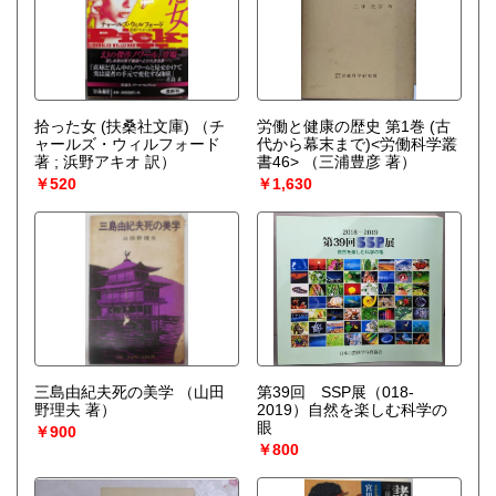
拾った女 (扶桑社文庫)
（チ
労働と健康の歴史 第1巻 (古
ャールズ・ウィルフォード
代から幕末まで)<労働科学叢
著 ; 浜野アキオ 訳）
書46>
（三浦豊彦 著）
￥520
￥1,630
三島由紀夫死の美学
（山田
第39回 SSP展（018-
野理夫 著）
2019）自然を楽しむ科学の
眼
￥900
￥800