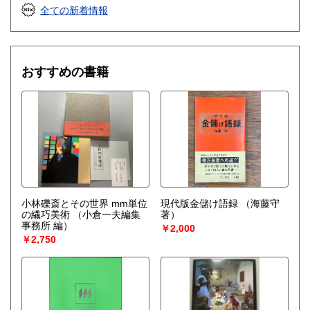
全ての新着情報
おすすめの書籍
小林礫斎とその世界 mm単位
現代版金儲け語録
（海藤守
の繊巧美術
（小倉一夫編集
著）
事務所 編）
￥2,000
￥2,750