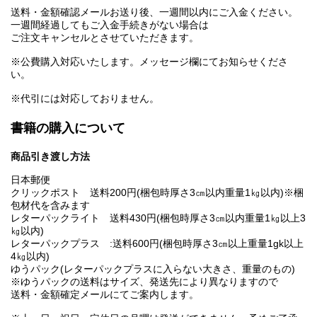
送料・金額確認メールお送り後、一週間以内にご入金ください。
一週間経過してもご入金手続きがない場合は
ご注文キャンセルとさせていただきます。
※公費購入対応いたします。メッセージ欄にてお知らせくださ
い。
※代引には対応しておりません。
書籍の購入について
商品引き渡し方法
日本郵便
クリックポスト 送料200円(梱包時厚さ3㎝以内重量1㎏以内)※梱
包材代を含みます
レターパックライト 送料430円(梱包時厚さ3㎝以内重量1㎏以上3
㎏以内)
レターパックプラス :送料600円(梱包時厚さ3㎝以上重量1gk以上
4㎏以内)
ゆうパック(レターパックプラスに入らない大きさ、重量のもの)
※ゆうパックの送料はサイズ、発送先により異なりますので
送料・金額確定メールにてご案内します。