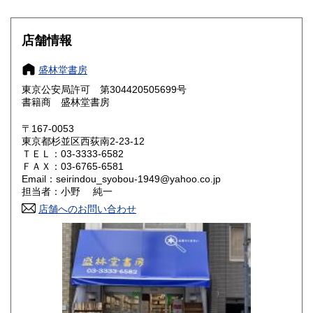
600円
600円
滋賀県
京都府
600円
600円
店舗情報
大阪府
兵庫県
600円
600円
盛林堂書房
奈良県
和歌山県
東京公安局許可 第304420505699号
600円
600円
書籍商 盛林堂書房
鳥取県
島根県
600円
600円
〒167-0053
東京都杉並区西荻南2-23-12
岡山県
広島県
600円
600円
ＴＥＬ：03-3333-6582
ＦＡＸ：03-6765-6581
Email：seirindou_syobou-1949@yahoo.co.jp
山口県
徳島県
600円
600円
担当者：小野 純一
香川県
店舗へのお問い合わせ
愛媛県
600円
600円
高知県
福岡県
600円
600円
佐賀県
長崎県
600円
600円
熊本県
大分県
600円
600円