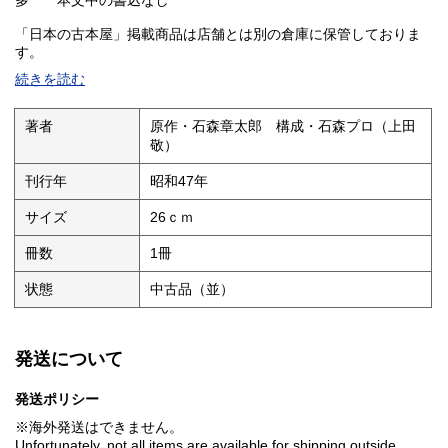
多 本文中の書込なし
「日本の古本屋」掲載商品は店舗とは別の倉庫に保管しておりま
す。
来店し直接御覧になりたい方は事前にご連絡ください。
続きを読む
事前連絡なく来店されてもご覧頂くことが出来ません。予めご了
承ください。
著者
原作・石森章太郎 構成・石森プロ（上田
敬）
刊行年
昭和47年
サイズ
26ｃｍ
冊数
1冊
状態
中古品（並）
発送について
発送ポリシー
※海外発送はできません。
Unfortunately, not all items are available for shipping outside