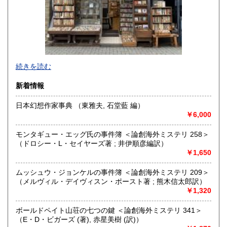
宮崎県
鹿児島県
600円
600円
沖縄県
600円
創業７5年。
続きを読む
近代文学、探偵小説、ミステリー、音楽、絶版文庫を中心に
取り扱っております。
新着情報
ご来店の際は咳エチケット、手指の消毒、密の回避など感染
日本幻想作家事典 （東雅夫, 石堂藍 編）
症対策へのご協力をお願い致します。
￥6,000
※お問い合わせはメールにてお願い致します。電話でのお問
合せには対応出来ない場合があります。
モンタギュー・エッグ氏の事件簿 ＜論創海外ミステリ 258＞
（ドロシー・L・セイヤーズ著 ; 井伊順彦編訳）
※「日本の古本屋」掲載商品は店舗とは別の倉庫に保管して
￥1,650
おります。
来店し直接御覧になりたい方は前日までにご連絡ください。
ムッシュウ・ジョンケルの事件簿 ＜論創海外ミステリ 209＞
事前連絡なく来店されてもご覧頂くことが出来ません。予め
（メルヴィル・デイヴィスン・ポースト著 ; 熊木信太郎訳）
ご了承ください。
￥1,320
*The items listed are not in stock at the store. If you would
like to see them in store, please contact us by the day before
ボールドペイト山荘の七つの鍵 ＜論創海外ミステリ 341＞
your visit.
（E・D・ビガーズ (著), 赤星美樹 (訳)）