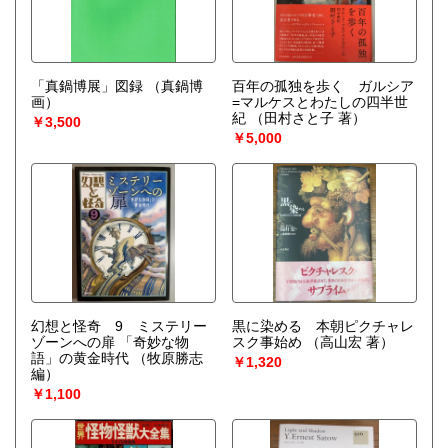
「真鍋博展」図録
（真鍋博
百年の孤独を歩く ガルシア
画）
=マルケスとわたしの四半世
紀
（田村さと子 著）
￥3,500
￥5,000
幻想と怪奇 9 ミステリー
黒に染める 本朝ピクチャレ
ゾーンへの扉 「奇妙な物
スク事始め
（高山宏 著）
語」の黄金時代
（牧原勝志
￥1,320
編）
￥1,100