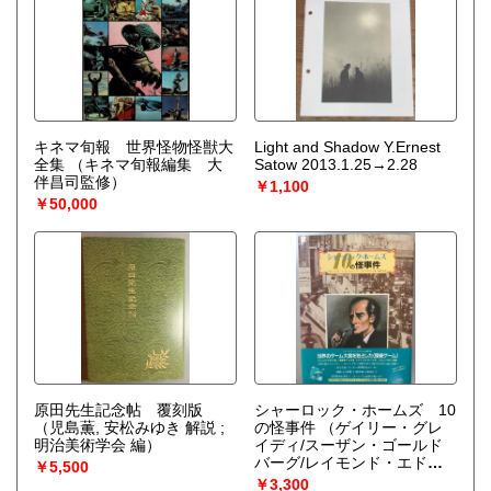
キネマ旬報 世界怪物怪獣大
Light and Shadow Y.Ernest
全集
（キネマ旬報編集 大
Satow 2013.1.25→2.28
伴昌司監修）
￥1,100
￥50,000
原田先生記念帖 覆刻版
シャーロック・ホームズ 10
（児島薫, 安松みゆき 解説 ;
の怪事件
（ゲイリー・グレ
明治美術学会 編）
イディ/スーザン・ゴールド
バーグ/レイモンド・エドワ
￥5,500
ーズ著 ; 各務三郎 訳）
￥3,300