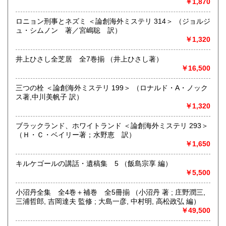
￥1,870
沿線名：JR中央線
最寄駅：西荻窪駅徒歩3分
営業時間：11:00～18:30
ロニョン刑事とネズミ ＜論創海外ミステリ 314＞ （ジョルジ
定休日：毎週月曜日/第2・第4木曜日
ュ・シムノン 著／宮嶋聡 訳）
￥1,320
書籍の買取について
井上ひさし全芝居 全7巻揃 （井上ひさし著）
取扱分野外の書籍も買取いたします。出張買取も行っており
￥16,500
ますので、本の整理の際には、是非お声をお掛けください。
三つの栓 ＜論創海外ミステリ 199＞ （ロナルド・A・ノック
取り扱い分野
ス著,中川美帆子 訳）
￥1,320
美術工芸、国語国文、趣味、古書一般（その他）
ブラックランド、ホワイトランド ＜論創海外ミステリ 293＞
（Ｈ・Ｃ・ベイリー著；水野恵 訳）
￥1,650
キルケゴールの講話・遺稿集 5 （飯島宗享 編）
￥5,500
小沼丹全集 全4巻＋補巻 全5冊揃 （小沼丹 著 ; 庄野潤三,
三浦哲郎, 吉岡達夫 監修 ; 大島一彦, 中村明, 高松政弘 編）
￥49,500