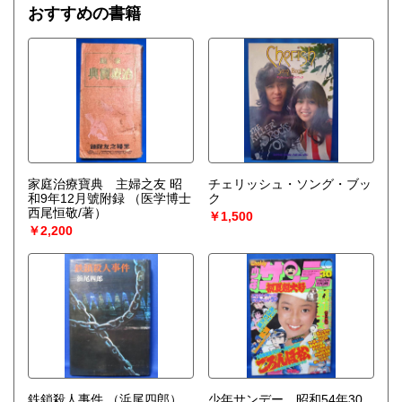
おすすめの書籍
家庭治療寶典 主婦之友 昭
チェリッシュ・ソング・ブッ
和9年12月號附録
（医学博士
ク
西尾恒敬/著）
￥1,500
￥2,200
鉄鎖殺人事件
（浜尾四郎）
少年サンデー 昭和54年30