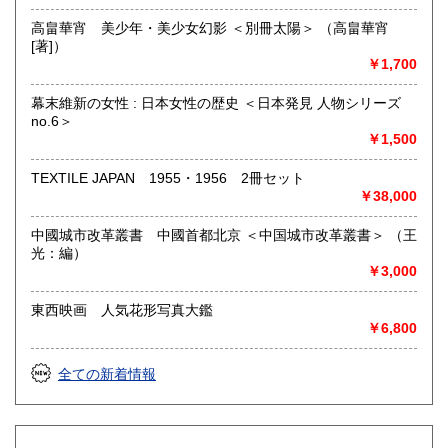
高畠華宵 美少年・美少女幻影 ＜別冊太陽＞ （高畠華宵
[著]）
￥1,700
幕末維新の女性 : 日本女性の歴史 ＜日本発見 人物シリーズ
no.6＞
￥1,500
TEXTILE JAPAN 1955・1956 2冊セット
￥38,000
中國城市改革叢書 中國首都北京 ＜中国城市改革叢書＞ （王
光：編）
￥3,000
東西映画 人気花形写真大鑑
￥6,800
全ての新着情報