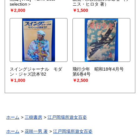
selection＞
ニス・ヒロタ 著）
￥2,000
￥1,500
スイングジャーナル モダ
飛行少年 昭和18年4月号
ン・ジャズ読本'82
第6巻4号
￥1,000
￥2,500
ホーム
三樹書房
江戸岡場所遊女百姿
ホーム
花咲一男 著
江戸岡場所遊女百姿