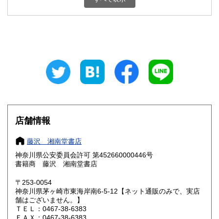
石川県
福井県
185円
185円
山梨県
長野県
185円
185円
岐阜県
静岡県
185円
185円
愛知県
三重県
185円
185円
滋賀県
京都府
185円
185円
大阪府
兵庫県
185円
185円
店舗情報
奈良県
和歌山県
185円
185円
藤沢 湘南堂書店
神奈川県公安委員会許可 第452660000446号
鳥取県
島根県
185円
185円
書籍商 藤沢 湘南堂書店
岡山県
広島県
185円
185円
〒253-0054
神奈川県茅ヶ崎市東海岸南6-5-12【ネット通販のみで、実店
舗はございません。】
山口県
徳島県
185円
185円
ＴＥＬ：0467-38-6383
ＦＡＸ：0467-38-6383