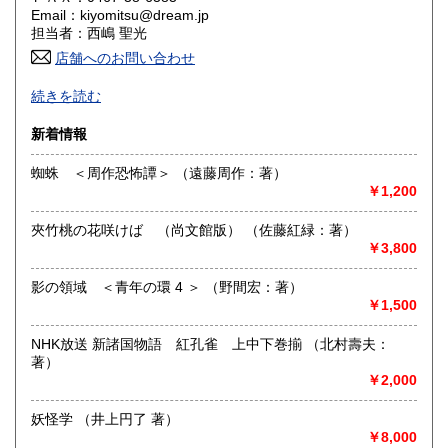
香川県
愛媛県
185円
185円
Email：kiyomitsu@dream.jp
担当者：西嶋 聖光
高知県
福岡県
185円
185円
店舗へのお問い合わせ
良書・古書とサブカルチャーの陰と陽。国史・軍事・宗教・
佐賀県
長崎県
185円
185円
続きを読む
文芸・芸能・美術・工芸・趣味書より、CD・DVD・古書漫
画・同人誌・トレカ・おもちゃ…。明治・大正・昭和と平成
熊本県
大分県
新着情報
185円
185円
の新旧書籍とおもちゃ混在乱舞のちらし寿司書店。江戸のト
ッピングもあります。
蜘蛛 ＜周作恐怖譚＞ （遠藤周作：著）
宮崎県
鹿児島県
185円
185円
￥1,200
沿線名：東海道線
最寄駅：茅ヶ崎駅
沖縄県
185円
夾竹桃の花咲けば （尚文館版） （佐藤紅緑：著）
営業時間：平日・祝日:9:00～15:00 土日:休日【※7月23日
￥3,800
(木)は臨時休業日とさせて頂きます。 ご不便をお掛けいたし
まして誠に申し訳ございません。】
定休日：土曜日・日曜日
影の領域 ＜青年の環 4 ＞ （野間宏：著）
￥1,500
書籍の買取について
NHK放送 新諸国物語 紅孔雀 上中下巻揃 （北村壽夫：
-
著）
￥2,000
取り扱い分野
妖怪学 （井上円了 著）
哲学宗教、歴史、美術工芸、趣味、サブカルチャー
￥8,000