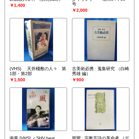
号
￥1,400
￥2,000
(VHS) 天井棧敷の人々 第
古美術必携 : 蒐集研究
（白崎
1部・第2部
秀雄 編）
￥1,500
￥900
南風 [VHS] ＜SHV best
親鸞 : 宗教言語の革命者
（デ