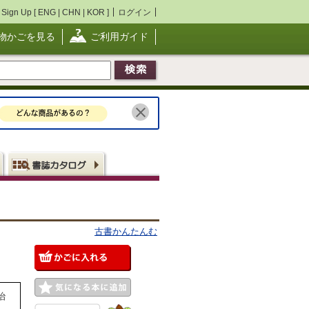
Sign Up [
ENG
|
CHN
|
KOR
]
ログイン
物かごを見る
ご利用ガイド
古書かんたんむ
治