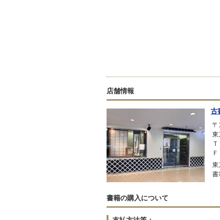
店舗情報
古
〒1
東
Ｔ
Ｆ
東
書
書籍の購入について
支払方法等：