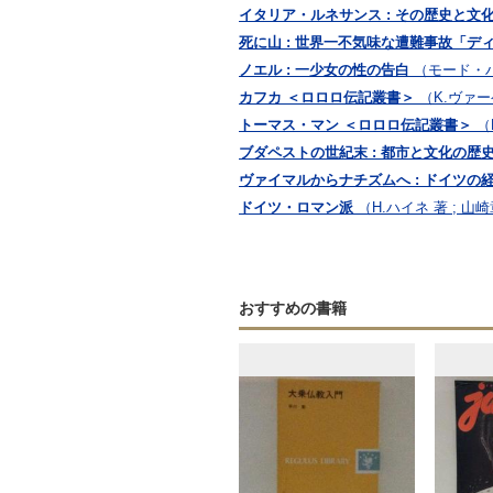
イタリア・ルネサンス : その歴史と文化
死に山 : 世界一不気味な遭難事故「デ
ノエル : 一少女の性の告白
（モード・ハ
カフカ ＜ロロロ伝記叢書＞
（K.ヴァー
トーマス・マン ＜ロロロ伝記叢書＞
（
ブダペストの世紀末 : 都市と文化の歴
ヴァイマルからナチズムへ : ドイツの経済と
ドイツ・ロマン派
（H.ハイネ 著 ; 山
おすすめの書籍