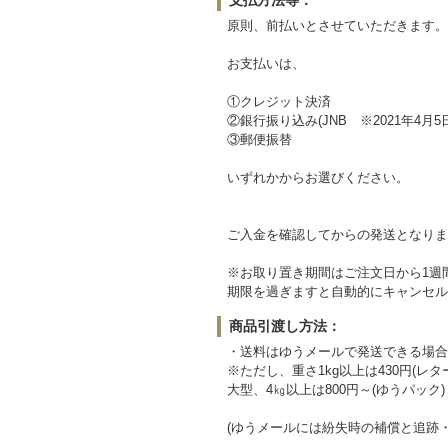
原則、前払いとさせていただきます。
お支払いは、
①クレジット決済
②銀行振り込み(JNB ※2021年4月5
③郵便振替
いずれかからお選びください。
ご入金を確認してからの発送となりま
※お取り置き期間はご注文日から1週
期限を過ぎますと自動的にキャンセル
商品引渡し方法：
・送料はゆうメールで発送できる場合は
※ただし、重さ1kg以上は430円(レタ
大型、4㎏以上は800円～(ゆうパック)
(ゆうメールには紛失時の補償と追跡