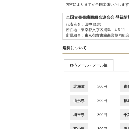
内容によりますが全国出張いたします
全国古書書籍商組合連合会 登録情
代表者名：田中 隆志
所在地：東京都文京区湯島 4-6-11 
所属組合：東京都古書籍商業協同組
送料について
ゆうメール・メール便
北海道
300円
青
山形県
300円
福
埼玉県
300円
千
富山県
300円
石