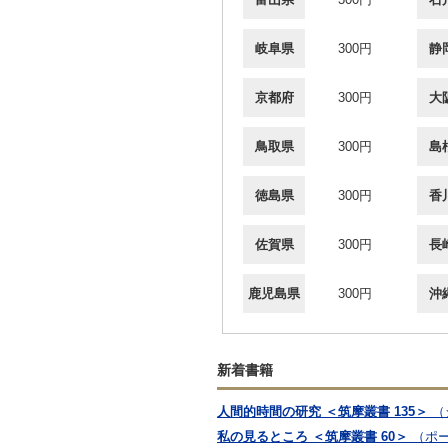
岐阜県
300円
静
京都府
300円
大
鳥取県
300円
島
徳島県
300円
香
佐賀県
300円
長
鹿児島県
300円
沖
新着書籍
人間的時間の研究 ＜筑摩叢書 135＞
（
私の見るところ ＜筑摩叢書 60＞
（ポー