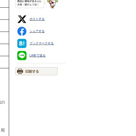
ポストする
シェアする
ブックマークする
LINEで送る
載の
。宛