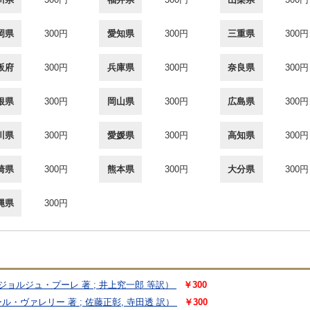
岡県
300円
愛知県
300円
三重県
300円
阪府
300円
兵庫県
300円
奈良県
300円
根県
300円
岡山県
300円
広島県
300円
川県
300円
愛媛県
300円
高知県
300円
崎県
300円
熊本県
300円
大分県
300円
縄県
300円
ジョルジュ・プーレ 著 ; 井上究一郎 等訳）
￥300
ル・ヴァレリー 著 ; 佐藤正彰, 寺田透 訳）
￥300