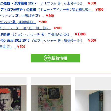
の概観 ＜筑摩叢書 122＞
（J.H.プラム 著 ; 石上良平 訳）
￥300
ィアトロフ峠事件」の真相
（ドニー・アイカー著 ; 安原和見訳）
￥800
ッチンス 著 ; 中田耕治 著）
￥500
ゲンバハ著 ; 塚越敏訳）
￥800
K.シュレーター 著 ; 山口知三 訳）
￥900
史的肖像
（ジョン・ルカーチ 著 ; 早稲田みか 訳）
￥1,000
政治 1918-1945
（W.フィッシャー 著 ; 加藤栄一 訳）
￥500
崎章甫 訳）
￥500
新着情報