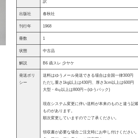
訳
出版社
春秋社
刊行年
1968
冊数
1
状態
中古品
解説
B6 函スレ 少ヤケ
発送ポリ
送料はゆうメール発送できる場合は全国一律300円
シー
ただし重さ1kg以上は430円、厚さ3cm以上は600円
大型・4㎏以上は800円～(ゆうパック)
現在システム変更に伴い送料が本来のものと違う記
ものがあります。
順次変更していますのでご了承ください。
領収書が必要な場合ご注文時にお申し付けください