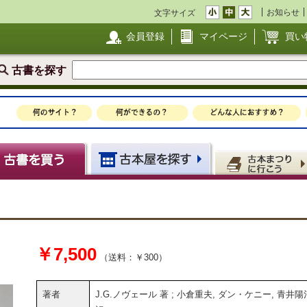
お知らせ
文字サイズ
会員登録
マイページ
買い
古書を探す
￥7,500
（送料：￥300）
著者
J.G.ノヴェール 著 ; 小倉重夫, ダン・ケニー, 青井陽