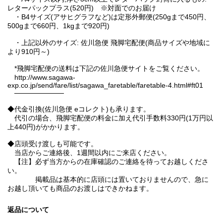
レターパックプラス(520円) ※対面でのお届け
・B4サイズ(アサヒグラフなど)は定形外郵便(250gまで450円、
500gまで660円、1kgまで920円)
・上記以外のサイズ: 佐川急便 飛脚宅配便(商品サイズや地域に
より910円～)
*飛脚宅配便の送料は下記の佐川急便サイトをご覧ください。
http://www.sagawa-
exp.co.jp/send/fare/list/sagawa_faretable/faretable-4.html#ft01
──────────
◆代金引換(佐川急便 eコレクト)も承ります。
代引の場合、飛脚宅配便の料金に加え代引手数料330円(1万円以
上440円)がかかります。
◆店頭受け渡しも可能です。
当店からご連絡後、1週間以内にご来店ください。
【注】必ず当方からの在庫確認のご連絡を待ってお越しくださ
い。
掲載品は基本的に店頭には置いておりませんので、急に
お越し頂いても商品のお渡しはできかねます。
返品について