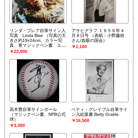
リンダ・ブレア自筆サイン入
アサヒグラフ １９５６年４
写真 Linda Blair
（写真の大
月８日号
（表紙：小野藤枝
きさ約19×24cm、カラー写
さん/血眼の国会）
真、青マジックペン書 エク
￥1,100
ソシストのシーン）
￥22,000
高木豊自筆サインボール
ベティ・グレイブル自筆サイ
（マジックペン書、NPB公式
ン入絵葉書 Betty Grable
球）
￥16,500
￥3,300