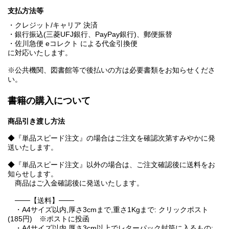
支払方法等
・クレジット/キャリア 決済
・銀行振込(三菱UFJ銀行、PayPay銀行)、郵便振替
・佐川急便 eコレクト による代金引換便
に対応いたします。
※公共機関、図書館等で後払いの方は必要書類をお知らせくださ
い。
書籍の購入について
商品引き渡し方法
◆『単品スピード注文』の場合はご注文を確認次第すみやかに発
送いたします。
◆『単品スピード注文』以外の場合は、ご注文確認後に送料をお
知らせします。
商品はご入金確認後に発送いたします。
───【送料】───
・A4サイズ以内,厚さ3cmまで,重さ1Kgまで: クリックポスト
(185円) ※ポストに投函
・A4サイズ以内,厚さ3cm以上でレターパック封筒に入るもの: