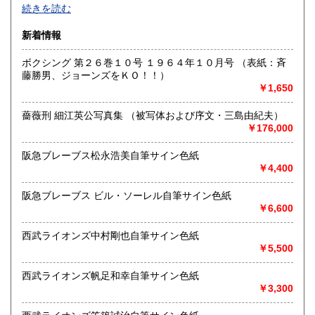
185円
色紙・掛軸・書簡・原稿・芸能人のサインなどの肉筆類、野
続きを読む
球をはじめスポーツ関連書籍やユニホーム・バット・グロー
ブなどの実使用品・記念品を専門的に扱っています。
新着情報
沿線名：都営新宿線・三田線、東京メトロ半蔵門線
ボクシング 第２６巻１０号 １９６４年１０月号 （表紙：斉
最寄駅：神保町駅A7出口徒歩3分・JRお茶の水駅徒歩8分
藤勝男、ジョーンズをＫＯ！！）
営業時間：11:00〜18:00
￥1,650
定休日：日曜日・月曜日
薔薇刑 細江英公写真集 （被写体および序文・三島由紀夫）
書籍の買取について
￥176,000
色紙・掛軸・書簡・原稿・芸能人のサインなどの肉筆類、野
球をはじめスポーツ関連の書籍やユニホーム・バット・グロ
阪急ブレーブス松永浩美自筆サイン色紙
ーブなどの実使用品・記念品を専門的に扱っています。
￥4,400
阪急ブレーブス ビル・ソーレル自筆サイン色紙
取り扱い分野
￥6,600
近代文献、趣味、古書一般（その他）
西武ライオンズ中村剛也自筆サイン色紙
￥5,500
西武ライオンズ帆足和幸自筆サイン色紙
￥3,300