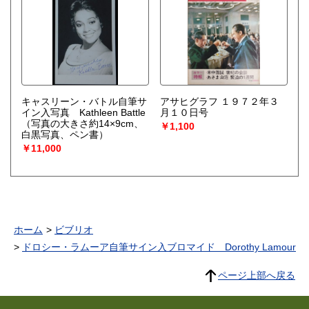
キャスリーン・バトル自筆サ
アサヒグラフ １９７２年３
イン入写真 Kathleen Battle
月１０日号
（写真の大きさ約14×9cm、
￥1,100
白黒写真、ペン書）
￥11,000
ホーム
ビブリオ
ドロシー・ラムーア自筆サイン入ブロマイド Dorothy Lamour
ページ上部へ戻る