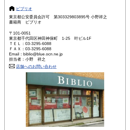
大阪府
兵庫県
185円
185円
ビブリオ
奈良県
和歌山県
東京都公安委員会許可 第303329803895号 小野祥之
185円
185円
書籍商 ビブリオ
鳥取県
島根県
185円
185円
〒101-0051
東京都千代田区神田神保町 1-25 叶ビル1F
岡山県
広島県
185円
185円
ＴＥＬ：03-3295-6088
ＦＡＸ：03-3295-6088
Email：biblio@blue.ocn.ne.jp
山口県
徳島県
185円
185円
担当者：小野 祥之
香川県
店舗へのお問い合わせ
愛媛県
185円
185円
高知県
福岡県
185円
185円
佐賀県
長崎県
185円
185円
熊本県
大分県
185円
185円
宮崎県
鹿児島県
185円
185円
沖縄県