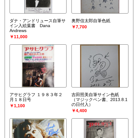
ダナ・アンドリュース自筆サ
奥野信太郎自筆色紙
イン入絵葉書 Dana
￥7,700
Andrews
￥11,000
アサヒグラフ １９８３年２
吉田照美自筆サイン色紙
月１８日号
（マジックペン書、2013.8.1
の日付入）
￥1,100
￥4,400