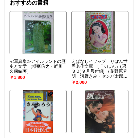
おすすめの書籍
≪写真集≫アイルランドの歴
えばなしイソップ りぼん世
史と文学
（櫻庭信之・蛭川
界名作文庫 [「りぼん」(昭
久康編著）
３０)９月号付録]
（花野原芳
明・河野きみ・センバ太郎ほ
￥1,800
か）
￥2,000