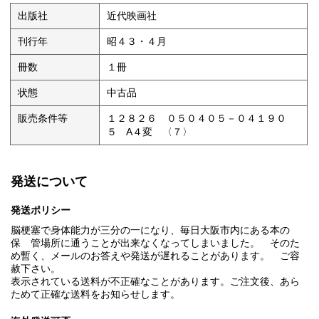
出版社
近代映画社
刊行年
昭４３・４月
冊数
１冊
状態
中古品
販売条件等
１２８２６ ０５０４０５－０４１９０
５ A４変 〈７〉
発送について
発送ポリシー
脳梗塞で身体能力が三分の一になり、毎日大阪市内にある本の
保 管場所に通うことが出来なくなってしまいました。 そのた
め暫く、メールのお答えや発送が遅れることがあります。 ご容
赦下さい。
表示されている送料が不正確なことがあります。ご注文後、あら
ためて正確な送料をお知らせします。