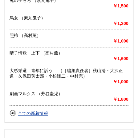
鬼の子ろろ （素九鬼子）
￥1,500
烏女 （素九鬼子）
￥1,200
照柿 （高村薫）
￥1,000
晴子情歌 上下 （高村薫）
￥1,600
大杉栄選 青年に訴う （［編集責任者］秋山清・大沢正
道・久保田芳太郎・小松隆二・中村完）
￥1,000
劇画マルクス （芳谷圭児）
￥1,800
全ての新着情報