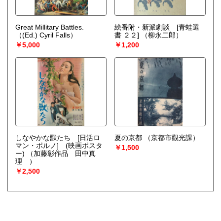
Great Millitary Battles.
絵番附・新派劇談 [青蛙選
（(Ed.) Cyril Falls）
書 ２２]
（柳永二郎）
￥5,000
￥1,200
しなやかな獸たち [日活ロ
夏の京都
（京都市觀光課）
マン・ポルノ] (映画ポスタ
￥1,500
ー)
（加藤彰作品 田中真
理 ）
￥2,500