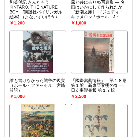
和英併記 きんたろう
風と共に去りぬ写真集 ― 名
KINTARO, THE NATURE
画はいかにして作られたか
BOY [講談社バイリンガル
［新潮文庫］
（ジュディ・
絵本]
（よないすいほう / ラ
キャメロン / ポール・J・ク
ルフ・F・マッカーシー）
リストマン 高橋良平訳）
￥1,200
￥1,000
誰も書けなかった戦争の現実
「國際寫眞情報」 第１８巻
（ポール・ファッセル 宮崎
第１號 新東亞黎明の春 —
尊訳）
日支事變畫報 第１７輯
￥1,000
￥2,500