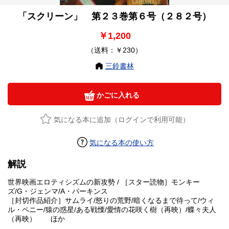
「スクリーン」 第２３巻第６号（２８２号）
￥1,200
（送料：￥230）
三鈴書林
かごに入れる
気になる本に追加（ログインで利用可能）
気になる本の使い方
解説
世界映画エロティシズムの新攻勢 / ［スター読物］モンキー
ズ/G・ジェンマ/A・パーキンス
［封切作品紹介］サムライ/怒りの荒野/暗くなるまで待って/ウィ
ル・ペニー/猿の惑星/ある戦慄/愛情の花咲く樹（再映）/蝶々夫人
（再映） ほか