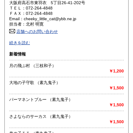
大阪府高石市東羽衣 5丁目26-41-202号
ＴＥＬ：072-264-4848
山口県
徳島県
230円
230円
ＦＡＸ：072-264-4848
Email：cheeky_little_cat@ybb.ne.jp
香川県
愛媛県
230円
230円
担当者：北村 明寛
店舗へのお問い合わせ
高知県
福岡県
230円
230円
-
続きを読む
佐賀県
長崎県
230円
230円
沿線名：-
新着情報
最寄駅：-
熊本県
大分県
230円
230円
営業時間：-
月の飛ぶ村 （三枝和子）
定休日：-
￥1,200
宮崎県
鹿児島県
230円
230円
書籍の買取について
大地の子守歌 （素九鬼子）
沖縄県
230円
-
￥1,500
パーマネントブルー （素九鬼子）
取り扱い分野
￥1,500
-
さよならのサーカス （素九鬼子）
￥1,500