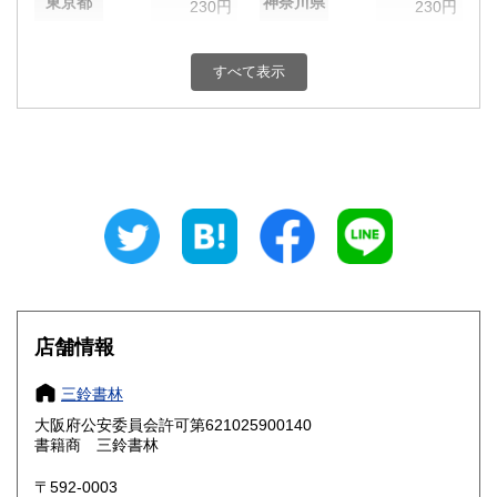
東京都
神奈川県
230円
230円
新潟県
富山県
230円
230円
すべて表示
石川県
福井県
230円
230円
山梨県
長野県
230円
230円
岐阜県
静岡県
230円
230円
愛知県
三重県
230円
230円
滋賀県
京都府
230円
230円
大阪府
兵庫県
230円
230円
店舗情報
奈良県
和歌山県
230円
230円
三鈴書林
大阪府公安委員会許可第621025900140
鳥取県
島根県
230円
230円
書籍商 三鈴書林
岡山県
広島県
230円
230円
〒592-0003