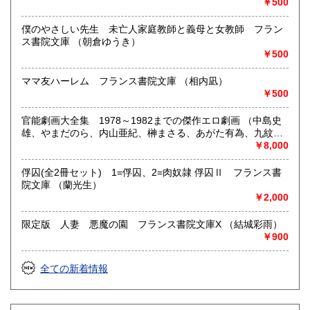
￥500
僕のやさしい先生 未亡人家庭教師と義母と女教師 フラン
ス書院文庫 （朝倉ゆうき）
￥500
ママ友ハーレム フランス書院文庫 （相内凪）
￥500
官能劇画大全集 1978～1982までの傑作エロ劇画 （中島史
雄、やまだのら、内山亜紀、榊まさる、あがた有為、九紋
竜、つつみ進、間宮青児、沢田竜治、いしかわじゅん・ひさ
￥8,000
うちみちお、村祖俊一、ダーティ松本、谷口敬、三沢伸、平
口広美、小多魔若史、田口智明、つか絵夢子、やまもと浩
俘囚(全2冊セット) 1=俘囚、2=肉奴隷 俘囚Ⅱ フランス書
二、土屋慎吾、編者=高取英）
院文庫 （蘭光生）
￥2,000
限定版 人妻 悪魔の園 フランス書院文庫X （結城彩雨）
￥900
全ての新着情報