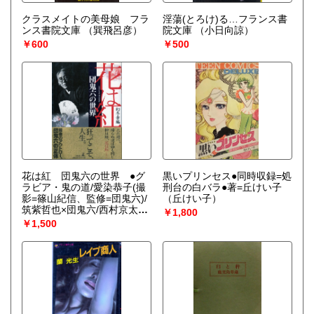
クラスメイトの美母娘 フラ
淫蕩(とろけ)る…フランス書
ンス書院文庫
（巽飛呂彦）
院文庫
（小日向諒）
￥600
￥500
花は紅 団鬼六の世界 ●グ
黒いプリンセス●同時収録=処
ラビア・鬼の道/愛染恭子(撮
刑台の白バラ●著=丘けい子
影=篠山紀信、監修=団鬼六)/
（丘けい子）
筑紫哲也×団鬼六/西村京太郎
￥1,800
×団鬼六/宮本輝×団鬼六/他
￥1,500
（編者=幻冬舎）