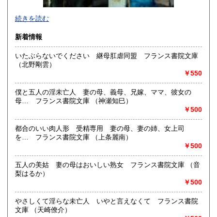
-
続きを読む
沿線名：東京メトロ半蔵門線 都営三田線 都営新宿線
新着情報
最寄駅：神保町駅徒歩1分
営業時間：平日10:30-19:00 日・祝日11:00-18:30
いたぶらないでください 継母肛虐同盟 フランス書院文庫
定休日：年末年始(30日～3日)※28日以降の通販は翌年以降対
（北野剛雲）
応とさせていただきます。
￥550
書籍の買取について
僕と五人の淫未亡人 妻の母、義母、兄嫁、ママ、彼女の
-
母… フランス書院文庫 （神瀬知巳）
￥500
取り扱い分野
都合のいい肉人形 受精専用 妻の母、妻の姉、女上司
趣味、サブカルチャー、古書一般（その他）
を… フランス書院文庫 （上条麗南）
ロック、アイドル、サブカルチャー、古書一般等
￥500
五人の美姑 妻の母はおいしい熟女 フランス書院文庫 （音
梨はるか）
￥500
やさしくて淫らな未亡人 いやと言えなくて フランス書院
文庫 （天崎僚介）