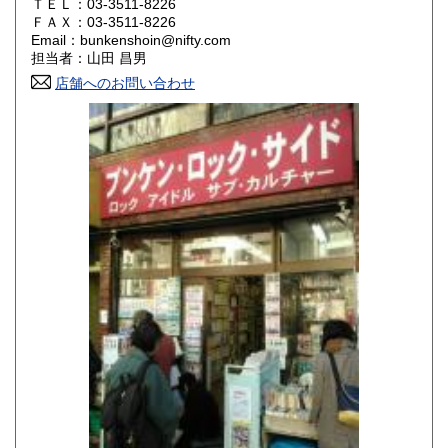
ＴＥＬ：03-3511-8226
山口県
徳島県
200円
200円
ＦＡＸ：03-3511-8226
Email：bunkenshoin@nifty.com
香川県
愛媛県
200円
200円
担当者：山田 昌男
店舗へのお問い合わせ
高知県
福岡県
200円
200円
佐賀県
長崎県
200円
200円
熊本県
大分県
200円
200円
宮崎県
鹿児島県
200円
200円
沖縄県
200円