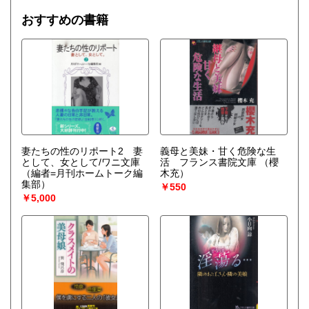
おすすめの書籍
妻たちの性のリポート2 妻
義母と美妹・甘く危険な生
として、女として/ワニ文庫
活 フランス書院文庫
（櫻
（編者=月刊ホームトーク編
木充）
集部）
￥550
￥5,000