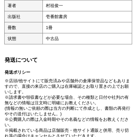
著者
村祖俊一
出版社
壱番館書房
冊数
1冊
状態
中古品
発送について
発送ポリシー
※店頭/他サイトにて販売済みや店舗外の倉庫保管品などもありま
すので、直接の来店のご購入は在庫確認とお取り置きの上でお願
いします。
※請求書や領収書などが必要な場合、その種類と日付や社判の有
無などの情報は注文時に明確にお教えください。
(情報の無いご依頼の際は当方の判断にて作成とし、書類の再発行
やその送付はいたしません。)
※公費購入の際は入金時期やその名義などの情報をお教えくださ
い。
※掲載されている商品は店舗販売・他サイト通販と併用、売り切
れ等の場合はキャンセルとさせていただきます。