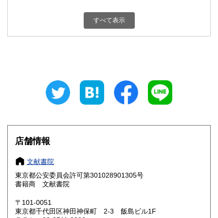
新潟県
富山県
200円
200円
すべて表示
石川県
福井県
200円
200円
山梨県
長野県
200円
200円
岐阜県
静岡県
200円
200円
愛知県
三重県
200円
200円
滋賀県
京都府
200円
200円
大阪府
兵庫県
200円
200円
店舗情報
奈良県
和歌山県
200円
200円
文献書院
東京都公安委員会許可第301028901305号
鳥取県
島根県
200円
200円
書籍商 文献書院
岡山県
広島県
200円
200円
〒101-0051
東京都千代田区神田神保町 2-3 飯島ビル1F