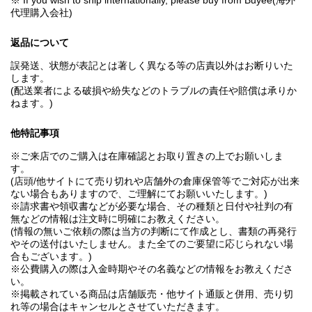
※ If you wish to ship internationally, please buy from Buyee(海外
代理購入会社)
返品について
誤発送、状態が表記とは著しく異なる等の店責以外はお断りいた
します。
(配送業者による破損や紛失などのトラブルの責任や賠償は承りか
ねます。)
他特記事項
※ご来店でのご購入は在庫確認とお取り置きの上でお願いしま
す。
(店頭/他サイトにて売り切れや店舗外の倉庫保管等でご対応が出来
ない場合もありますので、ご理解にてお願いいたします。)
※請求書や領収書などが必要な場合、その種類と日付や社判の有
無などの情報は注文時に明確にお教えください。
(情報の無いご依頼の際は当方の判断にて作成とし、書類の再発行
やその送付はいたしません。また全てのご要望に応じられない場
合もございます。)
※公費購入の際は入金時期やその名義などの情報をお教えくださ
い。
※掲載されている商品は店舗販売・他サイト通販と併用、売り切
れ等の場合はキャンセルとさせていただきます。