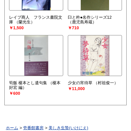
レイプ商人 フランス書院文
臼と杵●名作シリーズ12
庫
（蘭光生）
（鹿児島寿蔵）
￥1,500
￥710
筍飯 榎本とし遺句集
（榎本
少女の宵待草
（村祖俊一）
好宏 編）
￥11,000
￥600
ホーム
壱番館書房
美しき生贄(いけにえ)