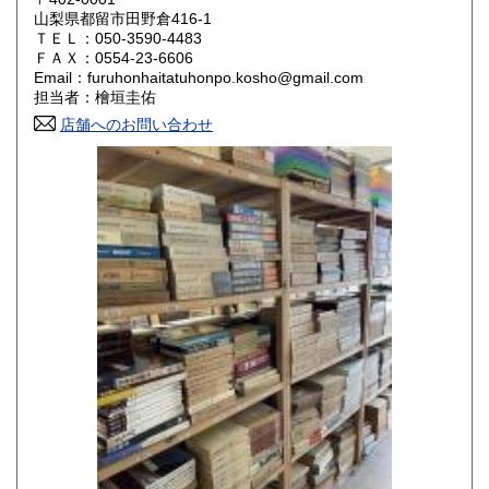
山梨県都留市田野倉416-1
ＴＥＬ：050-3590-4483
山口県
徳島県
800円
800円
ＦＡＸ：0554-23-6606
Email：furuhonhaitatuhonpo.kosho@gmail.com
香川県
愛媛県
800円
800円
担当者：檜垣圭佑
店舗へのお問い合わせ
高知県
福岡県
800円
800円
佐賀県
長崎県
800円
800円
熊本県
大分県
800円
800円
宮崎県
鹿児島県
800円
800円
沖縄県
1,500円