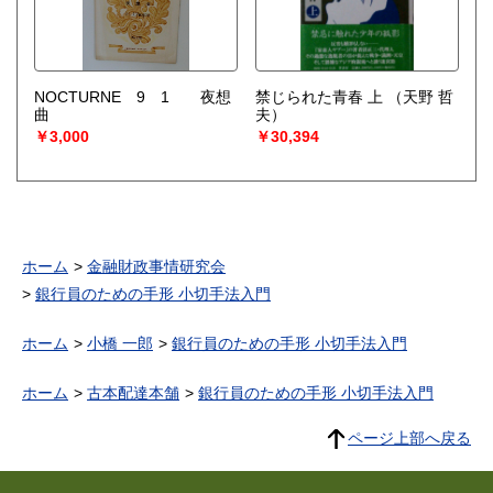
NOCTURNE 9 1 夜想
禁じられた青春 上
（天野 哲
曲
夫）
￥3,000
￥30,394
ホーム
金融財政事情研究会
銀行員のための手形 小切手法入門
ホーム
小橋 一郎
銀行員のための手形 小切手法入門
ホーム
古本配達本舗
銀行員のための手形 小切手法入門
ページ上部へ戻る