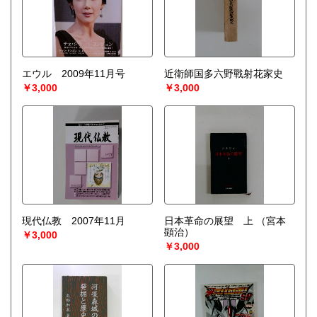
エウル 2009年11月号
近衛師国多六野戰射花家史
￥3,000
￥3,000
現代仏教 2007年11月
日本革命の展望 上
（宮本
顕治）
￥3,000
￥3,000