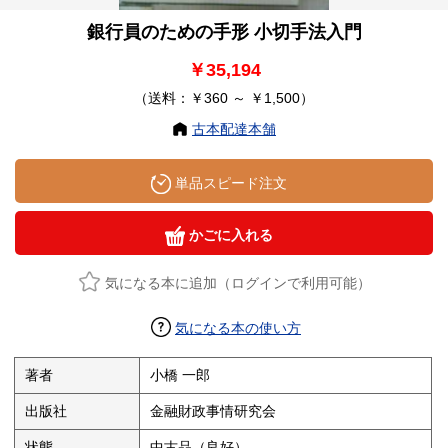
銀行員のための手形 小切手法入門
￥35,194
（送料：￥360 ～ ￥1,500）
古本配達本舗
単品スピード注文
かごに入れる
気になる本に追加（ログインで利用可能）
気になる本の使い方
著者
小橋 一郎
出版社
金融財政事情研究会
状態
中古品（良好）