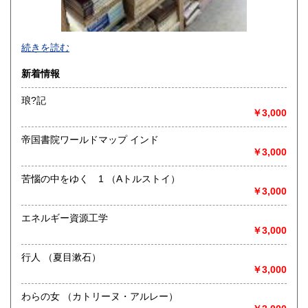
-
続きを読む
沿線名：-
新着情報
最寄駅：-
営業時間：-
琅?記
定休日：-
￥3,000
書籍の買取について
帝国書院ワールドマップ インド
-
￥3,000
苦惱の中をゆく 1 （Aトルストイ）
取り扱い分野
￥3,000
総記、哲学宗教、歴史、社会科学、自然科学、美術工芸、国
語国文、外国文学、古典籍、近代文献、趣味、外国書、サブ
エネルギー資源工学
カルチャー、古書一般（その他）
￥3,000
書籍全般
行人 （夏目漱石）
￥3,000
わらの女 （カトリーヌ・アルレー）