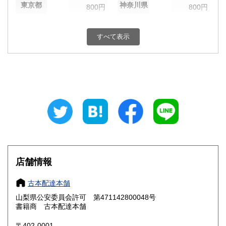
東京都
神奈川県
800円
800円
新潟県
富山県
800円
800円
すべて表示
石川県
福井県
800円
800円
山梨県
長野県
800円
800円
岐阜県
静岡県
800円
800円
愛知県
三重県
800円
800円
滋賀県
京都府
800円
800円
大阪府
兵庫県
800円
800円
店舗情報
奈良県
和歌山県
800円
800円
古本配達本舗
山梨県公安委員会許可 第471142800048号
鳥取県
島根県
800円
800円
書籍商 古本配達本舗
岡山県
広島県
800円
800円
〒402-0001