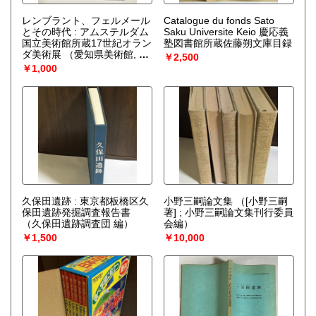
レンブラント、フェルメール
Catalogue du fonds Sato
とその時代 : アムステルダム
Saku Universite Keio 慶応義
国立美術館所蔵17世紀オラン
塾図書館所蔵佐藤朔文庫目録
ダ美術展
（愛知県美術館, 国
￥2,500
立西洋美術館 編）
￥1,000
久保田遺跡 : 東京都板橋区久
小野三嗣論文集
（[小野三嗣
保田遺跡発掘調査報告書
著] ; 小野三嗣論文集刊行委員
（久保田遺跡調査団 編）
会編）
￥1,500
￥10,000