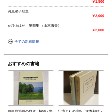
￥1,500
河原篤子歌集
￥2,000
かひあはせ 第四集 （山本淑美）
￥2,000
全ての新着情報
おすすめの書籍
原虫野湿原の自然 : 植物・野
辺境よりの註釈 : 塚本邦雄ノ