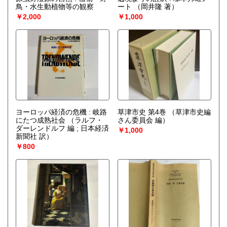
鳥・水生動植物等の観察
ート
（岡井隆 著）
￥2,000
￥1,000
ヨーロッパ経済の危機 : 岐路
草津市史 第4巻
（草津市史編
にたつ成熟社会
（ラルフ・
さん委員会 編）
ダーレンドルフ 編 ; 日本経済
￥1,000
新聞社 訳）
￥800