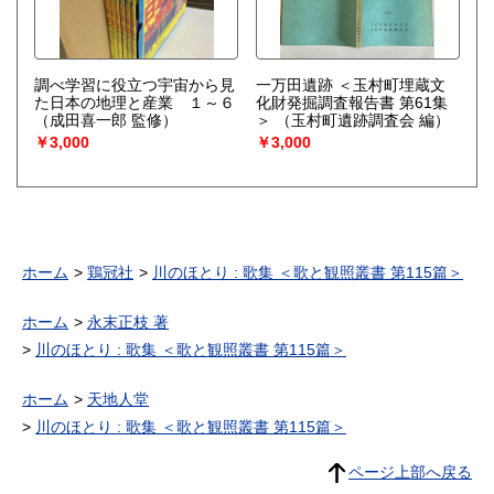
調べ学習に役立つ宇宙から見
一万田遺跡 ＜玉村町埋蔵文
た日本の地理と産業 １～６
化財発掘調査報告書 第61集
（成田喜一郎 監修）
＞
（玉村町遺跡調査会 編）
￥3,000
￥3,000
ホーム
鶏冠社
川のほとり : 歌集 ＜歌と観照叢書 第115篇＞
ホーム
永末正枝 著
川のほとり : 歌集 ＜歌と観照叢書 第115篇＞
ホーム
天地人堂
川のほとり : 歌集 ＜歌と観照叢書 第115篇＞
ページ上部へ戻る