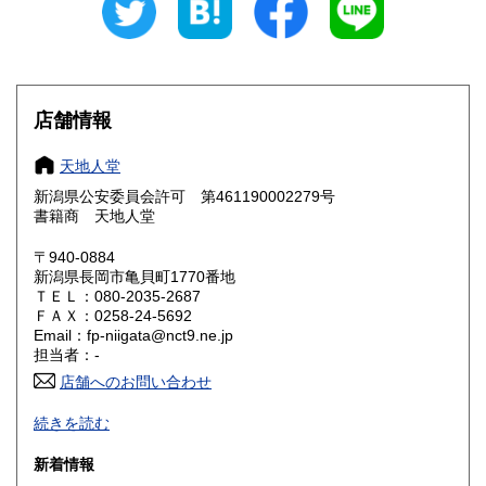
愛知県
三重県
185円
185円
滋賀県
京都府
185円
185円
大阪府
兵庫県
185円
185円
店舗情報
奈良県
和歌山県
185円
185円
天地人堂
新潟県公安委員会許可 第461190002279号
鳥取県
島根県
185円
185円
書籍商 天地人堂
岡山県
広島県
185円
185円
〒940-0884
新潟県長岡市亀貝町1770番地
ＴＥＬ：080-2035-2687
山口県
徳島県
185円
185円
ＦＡＸ：0258-24-5692
Email：fp-niigata@nct9.ne.jp
香川県
愛媛県
185円
185円
担当者：-
店舗へのお問い合わせ
高知県
福岡県
185円
185円
-
続きを読む
佐賀県
長崎県
185円
185円
沿線名：上越新幹線
新着情報
最寄駅：長岡駅
熊本県
大分県