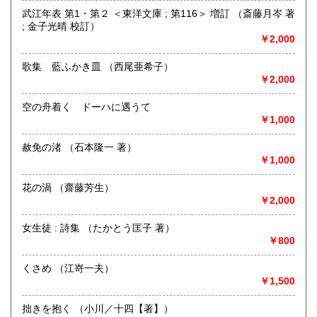
185円
185円
営業時間：午前10時から午後5時
武江年表 第1・第２ ＜東洋文庫 ; 第116＞ 増訂 （斎藤月岑 著
定休日：不定休
; 金子光晴 校訂）
宮崎県
鹿児島県
185円
185円
￥2,000
書籍の買取について
沖縄県
185円
新潟県内にて出張積極的に買取を行っています。査定及び出
歌集 藍ふかき皿 （西尾亜希子）
張料は無料です。20冊以上であればお伺いいたします。ご連
￥2,000
絡願います。
空の舟着く ドーハに遇うて
￥1,000
取り扱い分野
歴史、社会科学、自然科学、サブカルチャー、古書一般（そ
赦免の渚 （石本隆一 著）
の他）
￥1,000
花の渦 （齋藤芳生）
￥2,000
女生徒 : 詩集 （たかとう匡子 著）
￥800
くさめ （江嵜一夫）
￥1,500
拙きを抱く （小川／十四【著】）