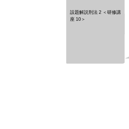
設題解説刑法 2 ＜研修講
座 10＞