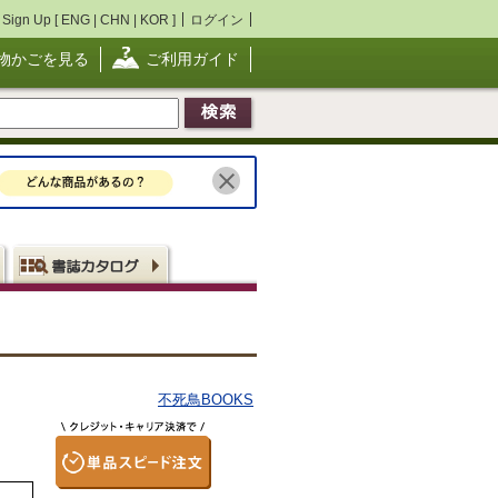
Sign Up [
ENG
|
CHN
|
KOR
]
ログイン
物かごを見る
ご利用ガイド
不死鳥BOOKS