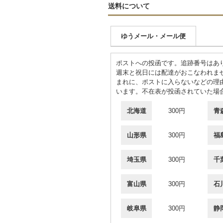
送料について
ゆうメール・メール便
ポストへの投函です。追跡番号はあ
週末と祝日には配達がおこなわれま
まれに、ポストに入らないなどの理
います。不在表が投函されていた場
北海道
300円
青
山形県
300円
福
埼玉県
300円
千
富山県
300円
石
岐阜県
300円
静