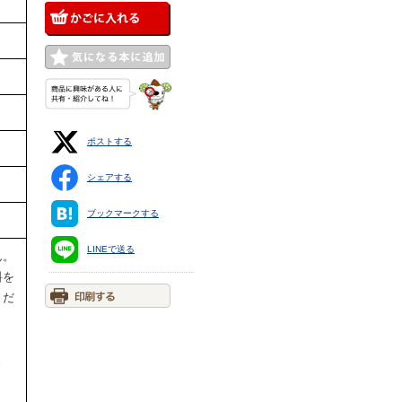
ポストする
シェアする
ブックマークする
LINEで送る
ん。
料を
くだ
ま