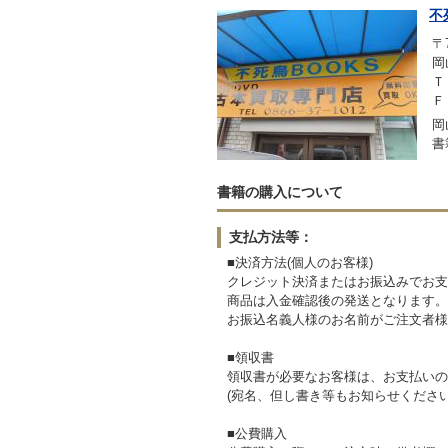
不
〒7
岡
Ｔ
Ｆ
岡
書
書籍の購入について
支払方法等：
■決済方法(個人のお客様)
クレジット決済またはお振込みでお支
商品は入金確認後の発送となります。
お振込名義人様のお名前がご注文者様
■領収書
領収書が必要なお客様は、お支払いの
(宛名、但し書き等もお知らせください
■公費購入