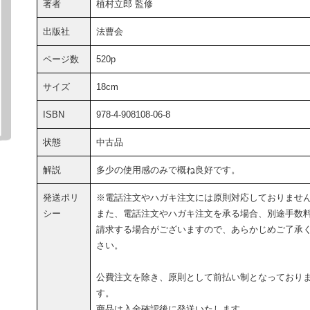
著者
植村立郎 監修
出版社
法曹会
ページ数
520p
サイズ
18cm
ISBN
978-4-908108-06-8
状態
中古品
解説
多少の使用感のみで概ね良好です。
発送ポリ
※電話注文やハガキ注文には原則対応しておりませ
シー
また、電話注文やハガキ注文を承る場合、別途手数
請求する場合がございますので、あらかじめご了承
さい。
公費注文を除き、原則として前払い制となっており
す。
商品は入金確認後に発送いたします。