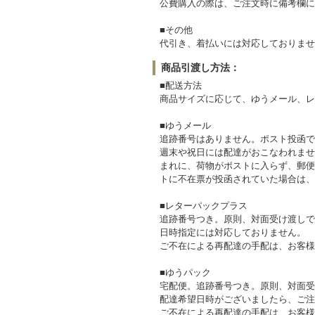
公費購入の際は、ご注文時に備考欄に
■その他
代引き、着払いには対応しておりませ
商品引渡し方法：
■配送方法
商品サイズに応じて、ゆうメール、レ
■ゆうメール
追跡番号はありません。ポスト投函で
週末や祝日には配達がおこなわれませ
まれに、荷物がポストに入らず、郵便
トに不在票が投函されていた場合は、
■レターパックプラス
追跡番号つき。原則、対面受け渡しで
日時指定には対応しておりません。
ご不在による再配達の手配は、お客様
■ゆうパック
宅配便。追跡番号つき。原則、対面受
配達希望日時がございましたら、ご注
ご不在による再配達の手配は、お客様