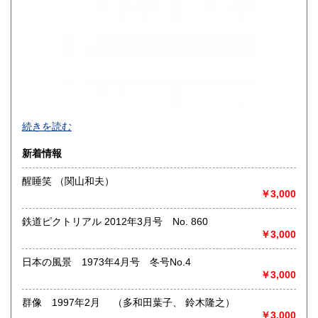
買取品目一覧
続きを読む
◎書籍【専門書・学術書・最新本・哲学・宗教・思想・美
新着情報
術・アート・建築・書道・理工学・東洋医学・ビジネス書・
武道・山岳・オカルト・幻想文学・サブカルチャー・70年
醒睡笑 （関山和夫）
代、80年代アイドル・アニメ・漫画・雑誌・アダルト・マニ
￥3,000
ア】などオールジャンルを専門スタッフが高額査定
◎メディア商品【ジャズ・ロック・クラシック・映画・アニ
鉄道ピクトリアル 2012年3月号 No. 860
メ・ゲーム・声優・アイドル・ビジネス・アダルト・車・バ
￥3,000
イク・鉄道・レトロ系】などのCD、DVD、Blu-ray、LP、
EP、カセット、ポスター、おもちゃ、グッズ、パンフレット
日本の風景 1973年4月号 冬号No.4
などマニアックなものを中心に高価買取
￥3,000
◎その他【骨董品・美術品・仏教美術・中国美術・切手・エ
群像 1997年2月 （多和田葉子、 鈴木隆之）
ンタイア・和本・漢籍・戦争㊙︎資料・書道具・茶道具・戦前
￥3,000