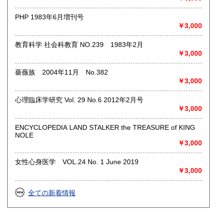
絵はがき・鳥瞰図・古地図・浮世絵・軸・拓本・印譜・エロ
グロ】など古いものの中には希少価値の高いものも多数ござ
PHP 1983年6月増刊号
いますので価値がないと処分される前に是非 ｢古本倶楽部｣ま
￥3,000
で、お問い合わせ下さい
教育科学 社会科教育 NO.239 1983年2月
沿線名：-
￥3,000
最寄駅：-
営業時間：-
定休日：-
薔薇族 2004年11月 No.382
￥3,000
書籍の買取について
心理臨床学研究 Vol. 29 No.6 2012年2月号
◎出張買取◎
￥3,000
○出張費無料
○出張買取は通常、東海圏のみ
ENCYCLOPEDIA LAND STALKER the TREASURE of KING
NOLE
※お売り頂ける本の量や質が見込める場合は関東〜近畿エリ
￥3,000
ア要相談
例
女性心身医学 VOL.24 No. 1 June 2019
【1000冊以上の専門書やマニア書籍がある】
￥3,000
【大学の研究室の整理】
【遺品整理で古い紙モノや道具など価値の有無が分からない
ものがある】
全ての新着情報
【神社仏閣、蔵の整理、中国古典籍など査定にかなりの専門
知識を要する】