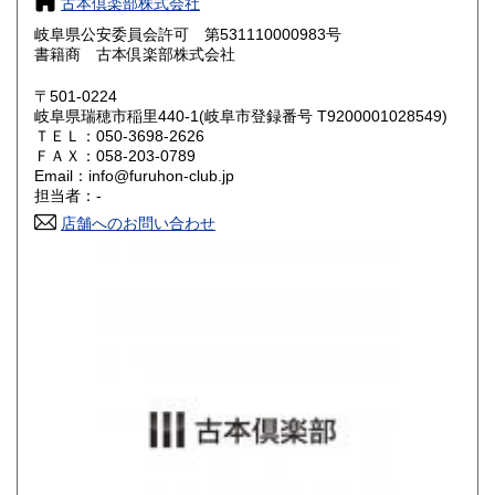
古本倶楽部株式会社
岐阜県公安委員会許可 第531110000983号
鳥取県
島根県
800円
800円
書籍商 古本倶楽部株式会社
岡山県
広島県
800円
800円
〒501-0224
岐阜県瑞穂市稲里440-1(岐阜市登録番号 T9200001028549)
ＴＥＬ：050-3698-2626
山口県
徳島県
800円
800円
ＦＡＸ：058-203-0789
Email：info@furuhon-club.jp
香川県
愛媛県
800円
800円
担当者：-
店舗へのお問い合わせ
高知県
福岡県
800円
900円
佐賀県
長崎県
900円
900円
熊本県
大分県
900円
900円
宮崎県
鹿児島県
900円
900円
沖縄県
1,200円