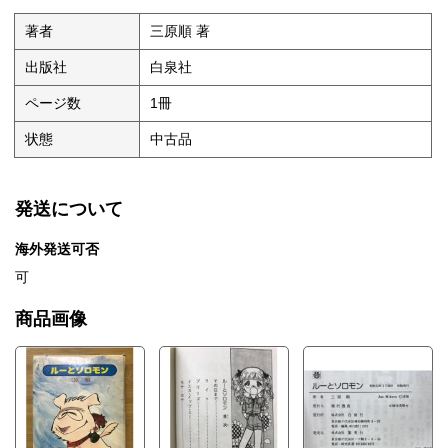
著者
三原順 著
出版社
白泉社
ページ数
1冊
状態
中古品
発送について
海外発送可否
可
商品画像