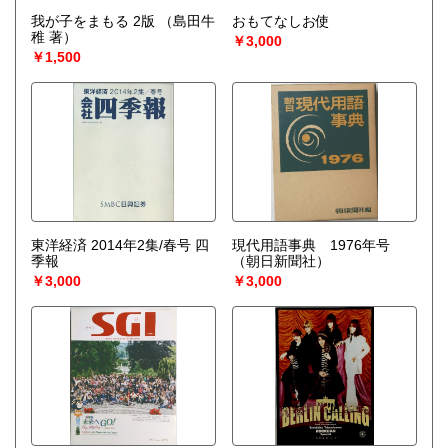
我が子をまもる 2版
（島田牛
おもてなしお使
稚 著）
￥3,000
￥1,500
東洋経済 2014年2集/春号 四
現代用語事典 1976年号
季報
（朝日新聞社）
￥3,000
￥3,000