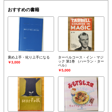
場合などお気軽にご相談ください。
-------------------------------------------
おすすめの書籍
買取専用ダイヤル
050-3698-2626
-------------------------------------------
◎宅配買取◎
○30点より宅配送料無料
○梱包用ダンボールの無料送付可能
○買取金額の概算が知りたい方は、事前査定のサービスもぜひ
ご活用下さい。
宅配買取送付先
褒め上手・叱り上手になる
ターベルコース・イン・マジ
----------------------------------------
ック 第1巻
（ハーラン・ター
￥3,000
501-0224
ベル）
岐阜県瑞穂市稲里197-1
￥5,000
古本倶楽部 宅配買取受付係
058-322-2366
----------------------------------------
取り扱い分野
-
オールジャンル、戦前紙モノ、古典籍