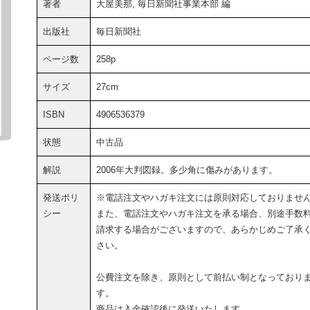
著者
大屋美那, 毎日新聞社事業本部 編
出版社
毎日新聞社
ページ数
258p
サイズ
27cm
ISBN
4906536379
状態
中古品
解説
2006年大判図録。多少角に傷みがあります。
発送ポリ
※電話注文やハガキ注文には原則対応しておりませ
シー
また、電話注文やハガキ注文を承る場合、別途手数
請求する場合がございますので、あらかじめご了承
さい。
公費注文を除き、原則として前払い制となっており
す。
商品は入金確認後に発送いたします。