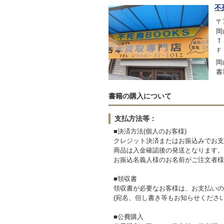
不
〒7
岡
Ｔ
Ｆ
岡
書
書籍の購入について
支払方法等：
■決済方法(個人のお客様)
クレジット決済またはお振込みでお支
商品は入金確認後の発送となります。
お振込名義人様のお名前がご注文者様
■領収書
領収書が必要なお客様は、お支払いの
(宛名、但し書き等もお知らせください
■公費購入