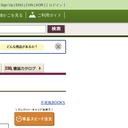
Sign Up [
ENG
|
CHN
|
KOR
]
ログイン
物かごを見る
ご利用ガイド
不死鳥BOOKS