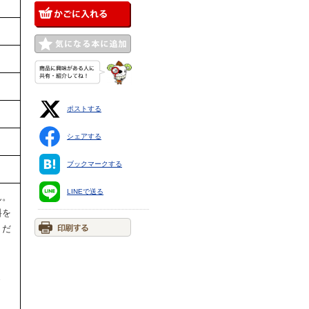
ポストする
シェアする
ブックマークする
LINEで送る
ん。
料を
くだ
ま