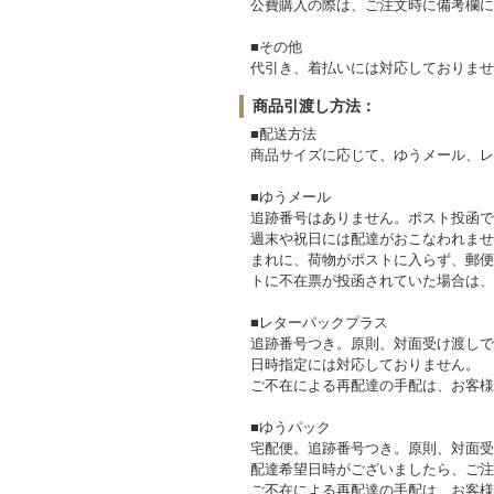
公費購入の際は、ご注文時に備考欄に
■その他
代引き、着払いには対応しておりませ
商品引渡し方法：
■配送方法
商品サイズに応じて、ゆうメール、レ
■ゆうメール
追跡番号はありません。ポスト投函で
週末や祝日には配達がおこなわれませ
まれに、荷物がポストに入らず、郵便
トに不在票が投函されていた場合は、
■レターパックプラス
追跡番号つき。原則、対面受け渡しで
日時指定には対応しておりません。
ご不在による再配達の手配は、お客様
■ゆうパック
宅配便。追跡番号つき。原則、対面受
配達希望日時がございましたら、ご注
ご不在による再配達の手配は、お客様