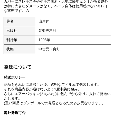
カバーにスレキズ等や小キズ箇所・天地に経年点シミがある以外
は特に大きなダメージはなく、ページ自体は使用感のないキレイ
な状態です。 A
著者
山岸伸
出版社
音楽専科社
刊行年
1993年
状態
中古品（良好）
発送について
発送ポリシー
商品をきれいに清掃した後、透明なフィルムで包装します。
それを商品内容が透けないよう1度中袋に包み、
さらにエアーパッキン(ぷちぷち)に包んでから外袋に入れて発送い
たします。
(重い商品はダンボールでの発送となるため多少異なります。)
海外発送可否