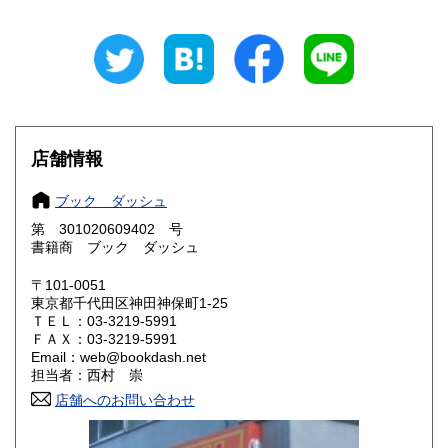
岐阜県
静岡県
600円
600円
愛知県
三重県
600円
600円
滋賀県
京都府
600円
600円
店舗情報
大阪府
兵庫県
600円
600円
ブック ダッシュ
奈良県
和歌山県
600円
600円
第 301020609402 号
書籍商 ブック ダッシュ
鳥取県
島根県
600円
600円
〒101-0051
岡山県
広島県
600円
600円
東京都千代田区神田神保町1-25
ＴＥＬ：03-3219-5991
ＦＡＸ：03-3219-5991
山口県
徳島県
600円
600円
Email：web@bookdash.net
担当者：西村 崇
香川県
愛媛県
600円
600円
店舗へのお問い合わせ
高知県
福岡県
600円
600円