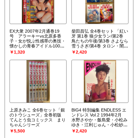
EX大衆 2007年2月通巻19
柴田昌弘 全4巻セット 「紅い
号 アラーキーvs北原多香
牙 第1巻 狼少女ラン/第2巻
子・女が悦ぶ性感帯の奥技・
鳥たちの午後/第3巻 さよなら
懐かしの青春アイドル100人
雪うさぎ/第4巻 タロン・闇に
名鑑 袋とじ3種未開封。熊
舞うタカ」MARGARET
￥1,320
￥2,420
田曜子 ビキニ7p・石原真理
RAIN-BOW COMICS マーガ
子 17才・大久保麻梨子・杉
レットレインボーコミックス
本有美・相沢仁美・山崎真
実・大原かおり 他
上原きみこ 全6巻セット「銀
BIG4 特別編集 ENDLESS エ
のトウシューズ」全巻初版
ンドレス Vol.2 1994年2月
てんとう虫コミックス まり
水野さやか・飯島愛・小松み
ちゃんシリーズ
ゆき・江利じゅん・小松紗
綾・麻生優・江口空・田原小
￥5,500
￥2,420
夜子・波野雅・庄田早紀・森