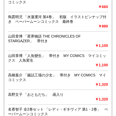
映画パンフレット、プレミアトイ、音楽
コミックス
CD・ビデオ・DVD・LD
￥660
どんなジャンルでも買取することができます。
鳥図明児 「水蓮運河 第4巻」 初版 イラストピンナップ付
東京近郊出張買取していますのでお気軽にご相談ください。
き ペーパームーンコミックス 最終巻
￥880
沿線名：地下鉄(三田線、新宿線、半蔵門線) JR(中央・総武
線)
山田章博 「星界物語 THE CHRONICLES OF
最寄駅：神保町駅 御茶ノ水駅
STARGAZER」 帯付き
営業時間：12:00-20:00
￥1,100
定休日：なし 年末は30日午後5時に閉店、年始は3日正午よ
り開店します
山田章博 「人魚變生」 帯付き MY COMICS マイコミッ
クス 人魚変生
書籍の買取について
￥1,100
メール web@bookdash.net または専用ページでお問い合
高橋葉介 「腸詰工場の少女」 帯付き MY COMICS マイ
わせください。
コミックス
お電話 03-3219-5991でも受け付けております。
￥1,320
お取引内容は、ご依頼されたあとの返信メールに、さらに詳
しく説明した文章をお付けしております。ご安心ください。
高野文子 「おともだち」 函入り
￥1,320
取り扱い分野
名香智子 全2巻セット 「レディ・ギネヴィア 第1・2巻」 ペ
趣味、サブカルチャー、古書一般（その他）
ーパームーンコミックス