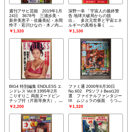
週刊アサヒ芸能 2019年1月
深野一幸 「宇宙人の最終警
24日 3678号 三浦歩美・
告 地球大破局からの脱
新井美恵子・佐藤美紀・永岡
出」 多次元世界と宇宙エネ
怜子・彩川ひなの・木ノ内れ
ルギーの真相を暴く
み 他
KOSAIDO BOOKS
￥1,320
￥1,100
BIG4 特別編集 ENDLESS エ
ファミ通 2000年6月30日
ンドレス Vol.8 1995年2月
No.602 PSソフトBest120
こりすりこ 両面ヌードピン
選 ファイナルファンタジー
ナップ付（片面等身大）。橘
IX ムジュラの仮面 うつろ
未稀・赤坂金魚・有村渚・衣
わざるもの
￥2,200
￥1,320
澄桐子・吉川未来・麻生涼・
藤原美憂