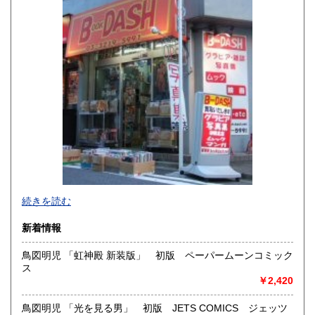
佐賀県
長崎県
600円
600円
熊本県
大分県
600円
600円
宮崎県
鹿児島県
600円
600円
沖縄県
600円
新旧女優・アイドルのグラビア、なつかしの本
続きを読む
映画・特撮、ゲーム・アニメ古漫画などの趣味本は当店にお
まかせください。
新着情報
お取り扱いは、趣味のものすべてにわたります。
鳥図明児 「虹神殿 新装版」 初版 ペーパームーンコミック
グラビアアイドル雑誌(キャンディーズなどの昔の女優・アイ
ス
ドルも歓迎)
￥2,420
写真集・イメージビデオ(DVD)、雑誌(成人問わず)
古マンガ・アニメロマンアルバム系、イラスト集、
美少女ゲーム、プレミアゲーム、攻略本・設定資料集
鳥図明児 「光を見る男」 初版 JETS COMICS ジェッツ