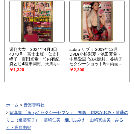
川希・児島ミカ
週刊大衆 2024年4月8日
sabra サブラ 2009年12月
4078号 富士出版・仁支川
DVD(小松彩夏・池田夏希・
峰子・百田光希・竹内有紀
中島愛里 他)未開封。谷桃子
袋とじ4種未開封。天馬ゆ
セクシーショット8p+両面ビ
い・桜空もも・神木麗・恋渕
キニピンナップ付き 篠崎愛
￥1,320
￥2,200
ももな・仁藤さや香 他
ビキニ8p・KAORI 透けヌー
ド6p・真野恵里菜 6p・スザ
ンヌ 6p・宮本笑里 7p・小林
涼子 7p・虎南友香 ビキニ
3p・プリマベーラS ビキニ
6p・小池唯 ビキニ4p・村上
友梨 ビキニ4p・乙黒えり ビ
ホーム
音楽専科社
キニ4p・神ユキ ビキニ4p
他
写真集 「Sexy7 セクシーセブン」 初版 駒木なおみ・遠藤の
りこ（遠藤賀子）・藤崎仁美・細川ふみえ・山崎真由美・みる
く・高原由妃