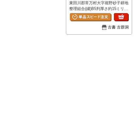
東田川郡常万村大字堀野砂子耕地
整理組合(綴)B5判厚さ約15ミリ昭
和7年 変更設計書/設計書/工事
費予算内訳書/単価表(建造物)/他
<BR>山形県東田川郡常万村條
古書 古群洞
例・規程B6判18p 明治25年