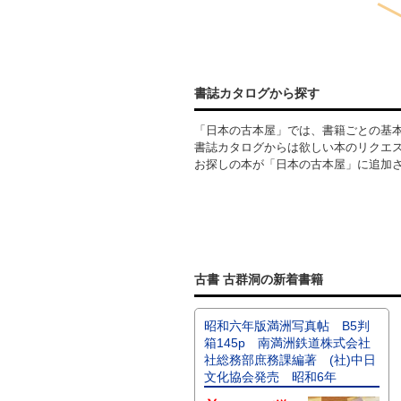
書誌カタログから探す
「日本の古本屋」では、書籍ごとの基
書誌カタログからは欲しい本のリクエ
お探しの本が「日本の古本屋」に追加
古書 古群洞の新着書籍
昭和六年版満洲写真帖 B5判
箱145p 南満洲鉄道株式会社
社総務部庶務課編著 (社)中日
文化協会発売 昭和6年