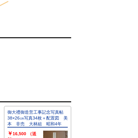
御大禮御造営工事記念写真帖
38×26㎝写真34枚＋配置図 美
本 非売 大林組 昭和4年
￥
16,500
（送