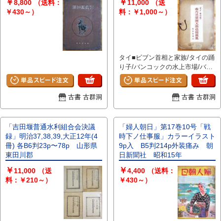
￥
￥
8,800
（送料：
11,000
（送
￥430～）
料：￥1,000～）
タイ■ビブン首相と家族/タイの踊
り子/バンコックの水上市場/バン
コックの毒蛇病院/ワット・ポウ/
バンコック王宮/他 <BR>佛印■サ
イゴン港海軍埠頭/サイゴン市鳥
古書 古群洞
古書 古群洞
瞰/シクロでサイゴン見学の勇士
達/サイゴン乗物づくし/サイゴン
駅附近/他
「吉田堰普通水利組合会決議
「婦人朝日」第17巻10号「戦
録」明治37,38,39,大正12年(4
時下ノ仕事服」カラーイラスト
冊) 各B6判23p〜78p 山形県
9p入 B5判214p外装痛み 朝
東田川郡
日新聞社 昭和15年
￥
￥
11,000
（送
4,400
（送料：
料：￥210～）
￥430～）