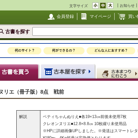
お知らせ
文字サイズ
会員登録
マイページ
買い
古書を探す
ヌリエ（冊子版）8点 戦前
解説
ベティちゃんぬりえ■各19×13㎝前後未使用7枚
クレオンヌリエ■12.8×8.8㎝ 10枚綴り未使用品
※HPに詳細画像UPしました。※発送はスマートレ
¥180〜、4Kg超過は宅急便となります。