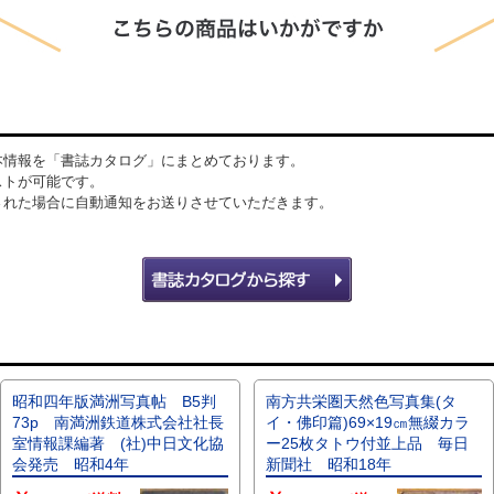
本情報を「書誌カタログ」にまとめております。
ストが可能です。
された場合に自動通知をお送りさせていただきます。
昭和四年版満洲写真帖 B5判
南方共栄圏天然色写真集(タ
73p 南満洲鉄道株式会社社長
イ・佛印篇)69×19㎝無綴カラ
室情報課編著 (社)中日文化協
ー25枚タトウ付並上品 毎日
会発売 昭和4年
新聞社 昭和18年