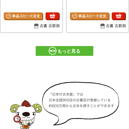
古書 古群洞
古書 古群洞
もっと見る