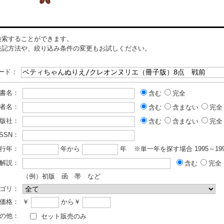
検索することができます。
表記方法や、絞り込み条件の変更もお試しください。
ード：
書名：
含む
完全
者名：
含む
含まない
完全
版社：
含む
含まない
完全
ISSN：
行年：
年から
年
※単一年を探す場合 1995～199
解説：
含む
完全
（例）初版 函 帯 など
ゴリ：
価格：
￥
から￥
の他：
セット販売のみ