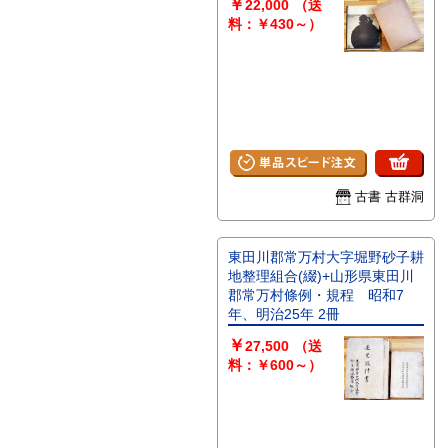
￥
22,000
（送
料：￥430～）
古書 古群洞
東田川郡常万村大字堀野砂子耕
地整理組合(綴)+山形県東田川
郡常万村條例・規程 昭和7
年、明治25年 2冊
￥
27,500
（送
料：￥600～）