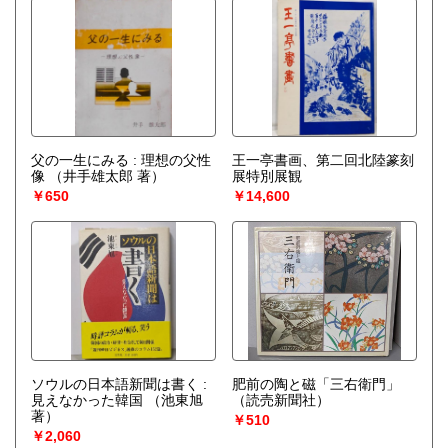
父の一生にみる : 理想の父性
王一亭書画、第二回北陸篆刻
像
（井手雄太郎 著）
展特別展観
￥650
￥14,600
ソウルの日本語新聞は書く :
肥前の陶と磁「三右衛門」
見えなかった韓国
（池東旭
（読売新聞社）
著）
￥510
￥2,060