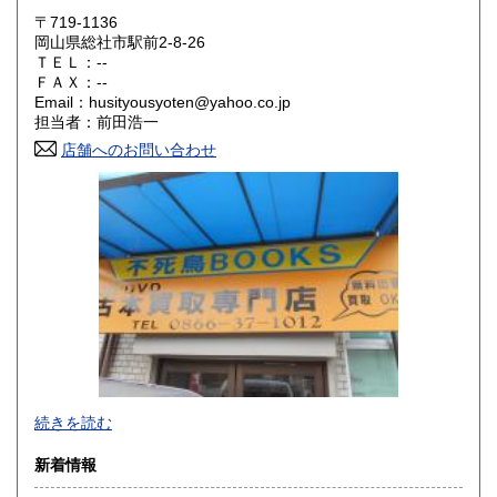
〒719-1136
大阪府
兵庫県
300円
300円
岡山県総社市駅前2-8-26
ＴＥＬ：--
奈良県
和歌山県
ＦＡＸ：--
300円
300円
Email：husityousyoten@yahoo.co.jp
担当者：前田浩一
鳥取県
島根県
300円
300円
店舗へのお問い合わせ
岡山県
広島県
300円
300円
山口県
徳島県
300円
300円
香川県
愛媛県
300円
300円
高知県
福岡県
300円
300円
佐賀県
長崎県
300円
300円
不死鳥BOOKSでは、書籍だけでなくCD、DVD、レコード、
熊本県
大分県
300円
300円
続きを読む
ゲーム、おもちゃ、骨董品まであらゆるものの買い取りがで
きます。店主が、日本全国買取にお伺いいたします。お気軽
宮崎県
鹿児島県
新着情報
300円
300円
にお問い合わせください。出張費は、無料です。