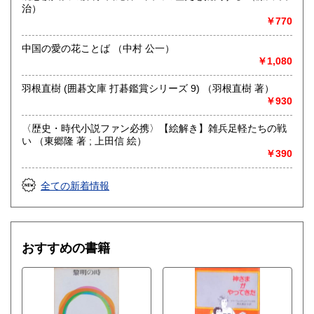
治）
￥770
中国の愛の花ことば （中村 公一）
￥1,080
羽根直樹 (囲碁文庫 打碁鑑賞シリーズ 9) （羽根直樹 著）
￥930
〈歴史・時代小説ファン必携〉【絵解き】雑兵足軽たちの戦
い （東郷隆 著 ; 上田信 絵）
￥390
全ての新着情報
おすすめの書籍