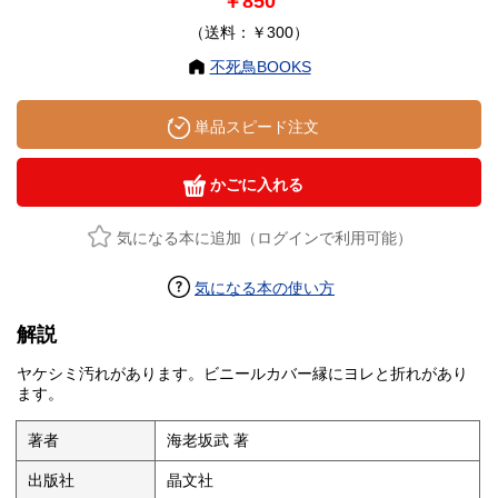
￥850
（送料：￥300）
不死鳥BOOKS
単品スピード注文
かごに入れる
気になる本に追加（ログインで利用可能）
気になる本の使い方
解説
ヤケシミ汚れがあります。ビニールカバー縁にヨレと折れがあり
ます。
著者
海老坂武 著
出版社
晶文社