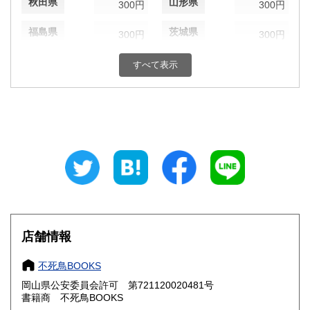
秋田県
山形県
300円
300円
福島県
茨城県
300円
300円
栃木県
群馬県
300円
300円
すべて表示
埼玉県
千葉県
300円
300円
東京都
神奈川県
300円
300円
新潟県
富山県
300円
300円
石川県
福井県
300円
300円
山梨県
長野県
300円
300円
店舗情報
岐阜県
静岡県
300円
300円
不死鳥BOOKS
愛知県
三重県
300円
300円
岡山県公安委員会許可 第721120020481号
書籍商 不死鳥BOOKS
滋賀県
京都府
300円
300円