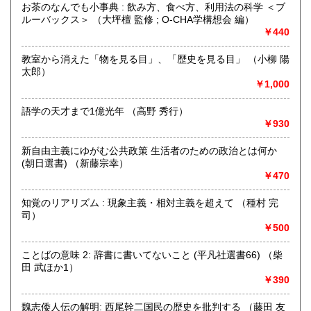
お茶のなんでも小事典 : 飲み方、食べ方、利用法の科学 ＜ブ
沖縄県
300円
沿線名：伯備線・桃太郎線(吉備線)
ルーバックス＞ （大坪檀 監修 ; O-CHA学構想会 編）
最寄駅：総社駅
￥440
営業時間：9時から17時
定休日：年中無休
教室から消えた「物を見る目」、「歴史を見る目」 （小柳 陽
太郎）
書籍の買取について
￥1,000
不死鳥BOOKSでは、書籍だけでなくCD、DVD、レコード、
ゲーム、おもちゃ、骨董品まであらゆるものの買い取りがで
語学の天才まで1億光年 （高野 秀行）
きます。店主が、日本全国買取にお伺いいたします。お気軽
￥930
にお問い合わせください。出張費は、無料です。
新自由主義にゆがむ公共政策 生活者のための政治とは何か
(朝日選書) （新藤宗幸）
取り扱い分野
￥470
哲学宗教、歴史、社会科学、自然科学、美術工芸、趣味、外
国書、サブカルチャー、古書一般（その他）
知覚のリアリズム : 現象主義・相対主義を超えて （種村 完
オールジャンル
司）
￥500
ことばの意味 2: 辞書に書いてないこと (平凡社選書66) （柴
田 武ほか1）
￥390
魏志倭人伝の解明: 西尾幹二国民の歴史を批判する （藤田 友