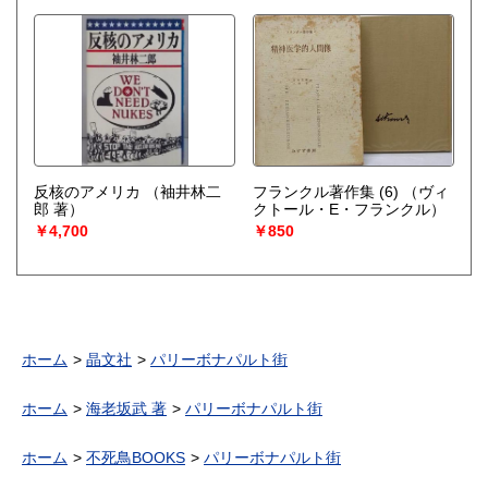
反核のアメリカ
（袖井林二
フランクル著作集 (6)
（ヴィ
郎 著）
クトール・E・フランクル）
￥4,700
￥850
ホーム
晶文社
パリーボナパルト街
ホーム
海老坂武 著
パリーボナパルト街
ホーム
不死鳥BOOKS
パリーボナパルト街