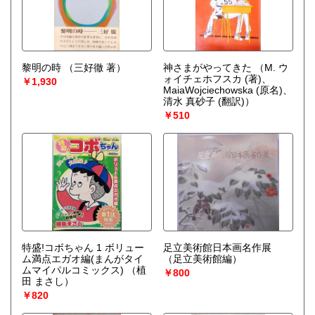
黎明の時
（三好徹 著）
神さまがやってきた
（M. ウ
ォイチェホフスカ (著)、
￥1,930
MaiaWojciechowska (原名)、
清水 真砂子 (翻訳)）
￥510
特盛!コボちゃん 1 ボリュー
足立美術館日本画名作展
ム満点エガオ編(まんがタイ
（足立美術館編）
ムマイパルコミックス)
（植
￥800
田 まさし）
￥820