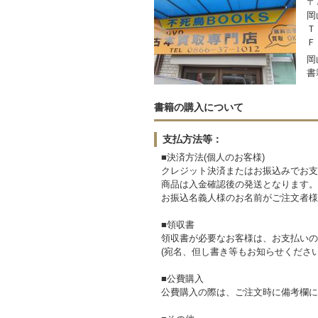
〒7
岡
Ｔ
Ｆ
岡
書
書籍の購入について
支払方法等：
■決済方法(個人のお客様)
クレジット決済またはお振込みでお支
商品は入金確認後の発送となります。
お振込名義人様のお名前がご注文者様
■領収書
領収書が必要なお客様は、お支払いの
(宛名、但し書き等もお知らせください
■公費購入
公費購入の際は、ご注文時に備考欄に