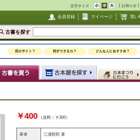
お知らせ
文字サイズ
会員登録
マイページ
買い
古書を探す
￥400
（送料：￥300）
著者
三浦哲郎 著