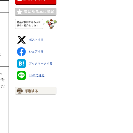
ポストする
シェアする
ま
ブックマークする
ん。
LINEで送る
料を
くだ
ま