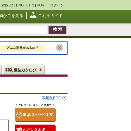
Sign Up [
ENG
|
CHN
|
KOR
]
ログイン
物かごを見る
ご利用ガイド
不死鳥BOOKS