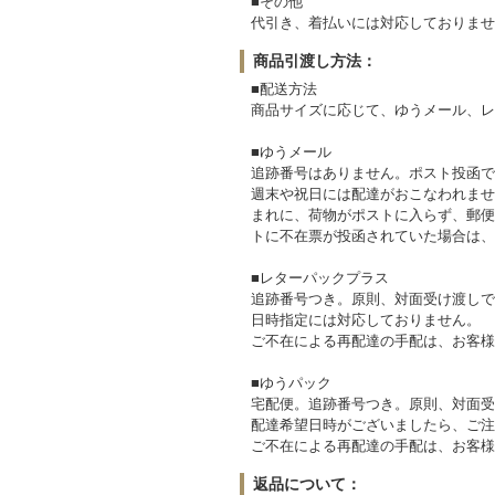
■その他
代引き、着払いには対応しておりませ
商品引渡し方法：
■配送方法
商品サイズに応じて、ゆうメール、レ
■ゆうメール
追跡番号はありません。ポスト投函で
週末や祝日には配達がおこなわれませ
まれに、荷物がポストに入らず、郵便
トに不在票が投函されていた場合は、
■レターパックプラス
追跡番号つき。原則、対面受け渡しで
日時指定には対応しておりません。
ご不在による再配達の手配は、お客様
■ゆうパック
宅配便。追跡番号つき。原則、対面受
配達希望日時がございましたら、ご注
ご不在による再配達の手配は、お客様
返品について：