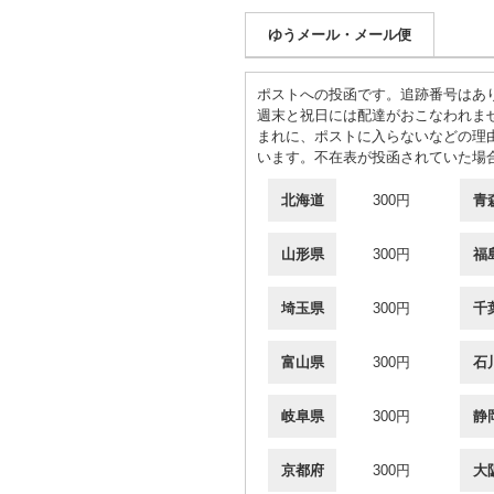
ゆうメール・メール便
ポストへの投函です。追跡番号はあ
週末と祝日には配達がおこなわれま
まれに、ポストに入らないなどの理
います。不在表が投函されていた場
北海道
300円
青
山形県
300円
福
埼玉県
300円
千
富山県
300円
石
岐阜県
300円
静
京都府
300円
大