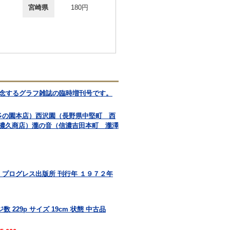
宮崎県
180円
記念するグラフ雑誌の臨時増刊号です。
多の園本店）西沢園（長野県中堅町 西
濃久商店）瀧の音（信濃吉田本町 瀧澤
 プログレス出版所 刊行年 １９７２年
 229p サイズ 19cm 状態 中古品