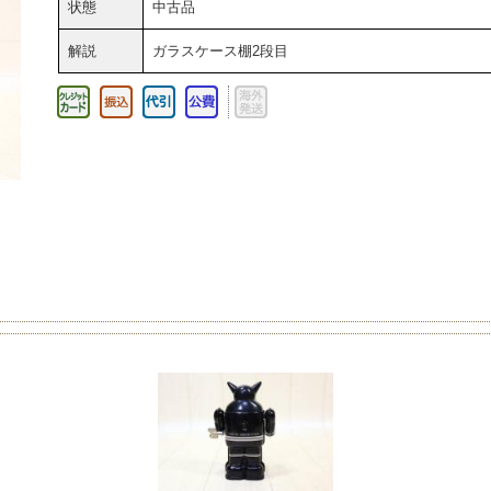
状態
中古品
解説
ガラスケース棚2段目