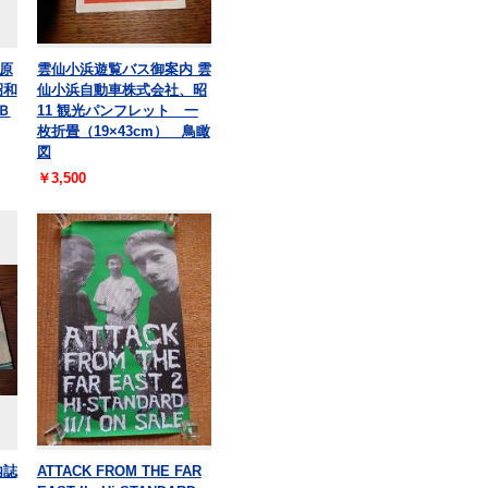
原
雲仙小浜遊覧バス御案内 雲
昭和
仙小浜自動車株式会社、昭
Ｂ
11 観光パンフレット 一
枚折畳（19×43cm） 鳥瞰
図
￥3,500
内誌
ATTACK FROM THE FAR