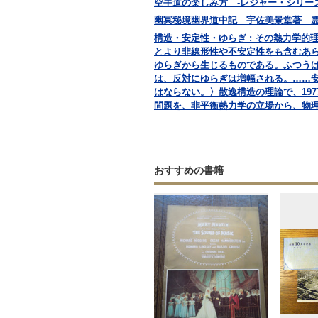
空手道の楽しみ方 -レジャー・シリーズ
幽冥秘境幽界道中記 宇佐美景堂著 霊相道
構造・安定性・ゆらぎ : その熱力学的理論
とより非線形性や不安定性をも含むあ
ゆらぎから生じるものである。ふつう
は、反対にゆらぎは増幅される。……
はならない。〉散逸構造の理論で、19
問題を、非平衡熱力学の立場から、物
おすすめの書籍