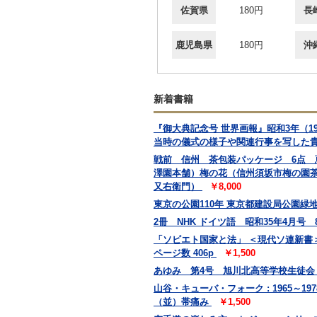
佐賀県
180円
長
鹿児島県
180円
沖
新着書籍
『御大典記念号 世界画報』昭和3年（
当時の儀式の様子や関連行事を写した
戦前 信州 茶包装パッケージ 6点
澤園本舗）梅の花（信州須坂市梅の園
又右衛門）
￥8,000
東京の公園110年 東京都建設局公園緑地部
2冊 NHK ドイツ語 昭和35年4月号
「ソビエト国家と法」 ＜現代ソ連新書＞
ページ数 406p
￥1,500
あゆみ 第4号 旭川北高等学校生徒
山谷・キューバ・フォーク : 1965～19
（並）帯痛み
￥1,500