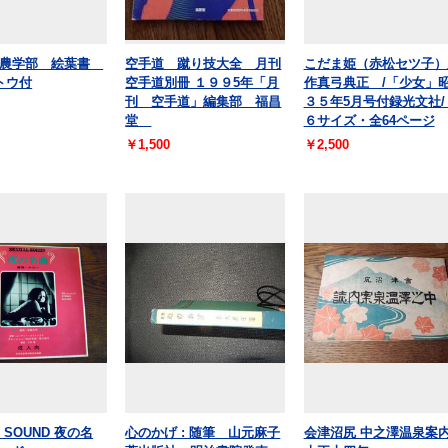
学農学部 絵葉書
空手道 蹴り技大全 月刊
こだま姫（赤松セツ子）
トウ付
空手道別冊 １９９5年「月
作真弓典正 /「少女」
刊 空手道」編集部 福昌
３５年5月号付録光文社/
堂
６サイズ・全64ページ
￥1,500
￥2,500
L SOUND 夜の名
心のかげ : 随筆 山元麻子
会津沼尻 中之澤温泉案