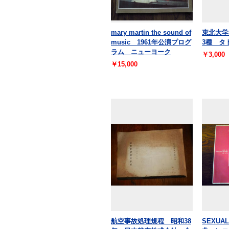
mary martin the sound of
東北大
music 1961年公演プログ
3種 タ
ラム ニューヨーク
￥3,000
￥15,000
航空事故処理規程 昭和38
SEXUA