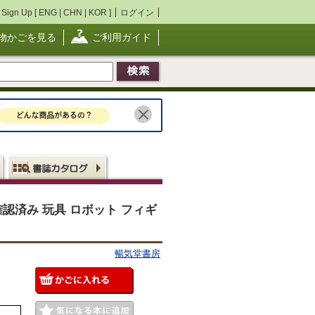
Sign Up [
ENG
|
CHN
|
KOR
]
ログイン
物かごを見る
ご利用ガイド
確認済み 玩具 ロボット フィギ
暢気堂書房