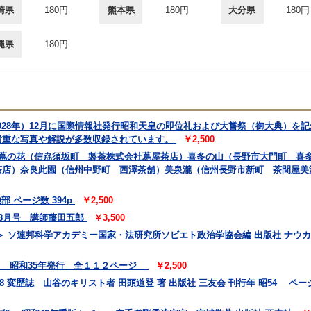
崎県
180円
熊本県
180円
大分県
180円
縄県
180円
1928年）12月に国際情報社発行昭和天皇の即位礼および大嘗祭（御大典）を
貴重な写真や解説が多数収録されています。
￥2,500
 蔦の花（信劦須坂町 製茶株式会社蔦屋茶店）喜多の山（長野市大門町 喜
茶店）奈良此園（信州中野町 西澤茶舗）美泉瀧（信州長野市新町 茶間屋美
 ページ数 394p
￥2,500
 8月号 講師藤田五郎
￥3,500
 ソ連邦科学アカデミー国家・法研究所ソビエト政治学協会編 出版社 ナウカ
会 昭和35年発行 全１１２ページ
￥2,500
78 変歴誌 山谷のキリスト者 田頭道登 著 出版社 三友会 刊行年 昭54 ページ数