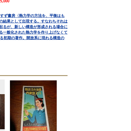
5,000
共訳 みすず書房〈熱力学の方法を、平衡はも
の結果として出現する。すなわちそれは
起るが、新しい構造が形成される場合に
る一般化された熱力学を作り上げなくて
よる初期の著作。開放系に現れる構造の