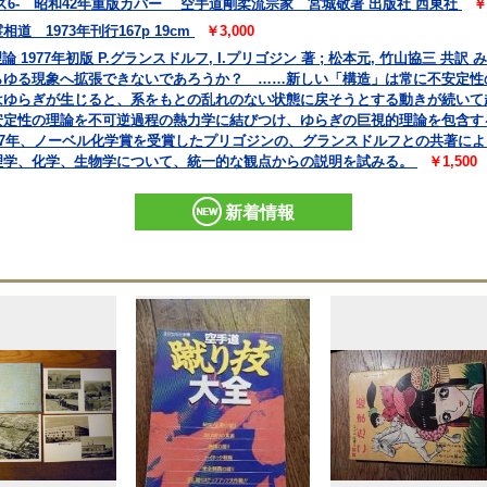
6- 昭和42年重版カバー 空手道剛柔流宗家 宮城敬著 出版社 西東社
￥
 1973年刊行167p 19cm
￥3,000
 1977年初版 P.グランスドルフ, I.プリゴジン 著 ; 松本元, 竹山協三 
らゆる現象へ拡張できないであろうか？ ……新しい「構造」は常に不安定性
はゆらぎが生じると、系をもとの乱れのない状態に戻そうとする動きが続いて
安定性の理論を不可逆過程の熱力学に結びつけ、ゆらぎの巨視的理論を包含す
77年、ノーベル化学賞を受賞したプリゴジンの、グランスドルフとの共著に
理学、化学、生物学について、統一的な観点からの説明を試みる。
￥1,500
新着情報