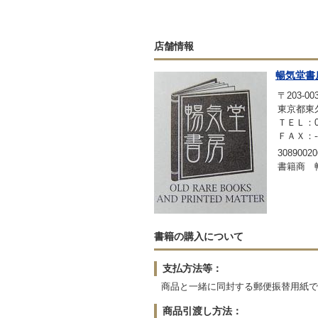
店舗情報
暢気堂書
〒203-00
東京都東久
ＴＥＬ：042
ＦＡＸ：-
30890020
書籍商 
書籍の購入について
支払方法等：
商品と一緒に同封する郵便振替用紙で
商品引渡し方法：