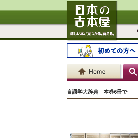
言語学大辞典 本巻6冊で