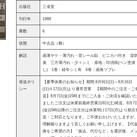
出版社
三省堂
刊行年
1988
冊数
6
状態
中古品（難）
解説
函薄ヤケ・薄汚れ・背シール貼 ビニカバ付き 湿
臭 三方薄汚れ・少々シミ 扉地：印消痕(ペン塗潰
し) 1巻：経年シミ有 6巻：函角ツブレ
発送ポリ
【夏季休業のお知らせ】期間:8月9日(日)～8月16日
シー
(日)※17日(月)より通常営業 【期間中のご注文・ご
送】8月7日(金)15時までにご入金・ご決済を確認い
ましたご注文は休業前最終営業日8日(土)発送。8月7
(金)15時以降のご注文分は休業明け17日(月)より順次
送・ご対応となります。ご不便おかけいたしますが
理解賜りますよう宜しくお願い申し上げます。【代
換をご希望の方】「振込、代引など」を選択後、メ