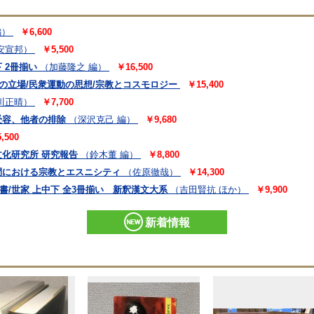
編）
￥6,600
安宣邦）
￥5,500
 2冊揃い
（加藤隆之 編）
￥16,500
の立場/民衆運動の思想/宗教とコスモロジー
￥15,400
川正晴）
￥7,700
受容、他者の排除
（深沢克己 編）
￥9,680
,500
化研究所 研究報告
（鈴木董 編）
￥8,800
間における宗教とエスニシティ
（佐原徹哉）
￥14,300
/八書/世家 上中下 全3冊揃い 新釈漢文大系
（吉田賢抗 ほか）
￥9,900
新着情報