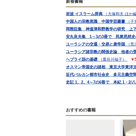
新着書籍
岩波 イスラーム辞典
（大塚和夫 ほか
中国人の宗教意識 中国学芸叢書
（子
岡熊臣集 神道津和野教学の研究 上下
安丸良夫集 1～3の3冊で 民衆思想史
ユーラシアの交通・交易と唐帝国
（荒
ユーラシア諸宗教の関係史論 他者の
ヘブライ語の基礎
（栗谷川福子）
￥5
オスマン帝国史の諸相 東京大学東洋文
近代バルカン都市社会史 多元主義空
史記 1、2、4～7の6冊で 本紀 1・2
おすすめの書籍