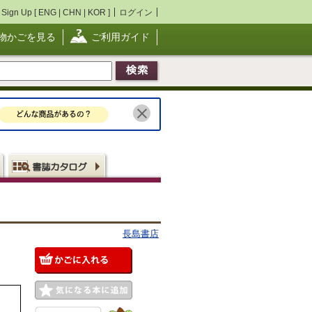
Sign Up [
ENG
|
CHN
|
KOR
]
ログイン
物かごを見る
ご利用ガイド
長島書店