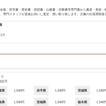
全集・哲学書・歴史書・思想書・仏教書・宗教書等専門書から書道・美術・
、専門スタッフが直接お伺いし査定・買い取り致します。古書の出張買取致
報
2-5
合
まで
指定可
森県
1,540円
岩手県
1,540円
宮城県
1,540
島県
1,540円
茨城県
1,540円
栃木県
1,540