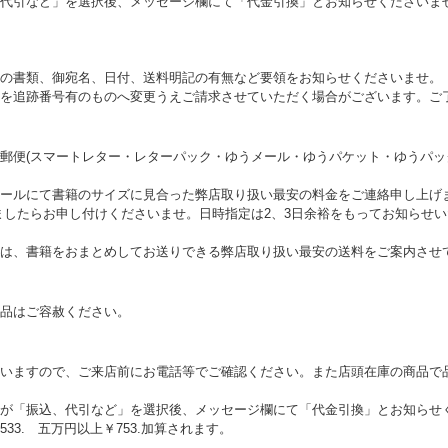
代引など」を選択後、メッセージ欄にて「代金引換」とお知らせくださいま
の書類、御宛名、日付、送料明記の有無など要領をお知らせくださいませ。
を追跡番号有のものへ変更うえご請求させていただく場合がございます。ご
郵便(スマートレター・レターパック・ゆうメール・ゆうパケット・ゆうパッ
ールにて書籍のサイズに見合った弊店取り扱い最安の料金をご連絡申し上げ
ましたらお申し付けくださいませ。日時指定は2、3日余裕をもってお知らせ
は、書籍をおまとめしてお送りできる弊店取り扱い最安の送料をご案内させ
品はご容赦ください。
いますので、ご来店前にお電話等でご確認ください。また店頭在庫の商品で
が「振込、代引など」を選択後、メッセージ欄にて「代金引換」とお知らせ
3. 五万円以上￥753.加算されます。