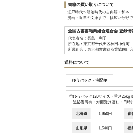
書籍の買い取りについて
江戸時代〜明治時代の古典籍・和本・
漫画・近年の文庫まで、幅広い分野で
全国古書書籍商組合連合会 登録情
代表者名：長島 利子
所在地：東京都千代田区神田神保町 
所属組合：東京都古書籍商業協同組
送料について
ゆうパック・宅配便
◎ゆうパック120サイズ・重さ25kg
追跡番号有・対面受け渡し・日時
北海道
1,950円
青
山形県
1,540円
福