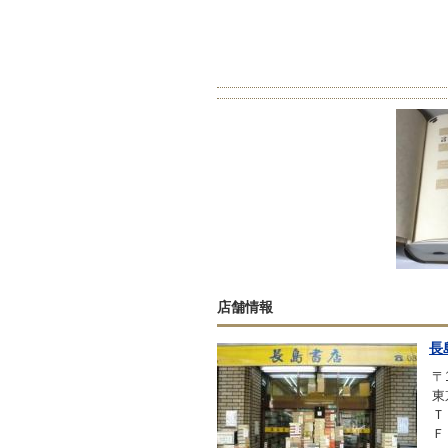
店舗情報
長
〒1
東
Ｔ
Ｆ