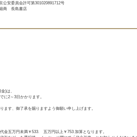
京公安委員会許可第301020891712号
籍商 長島書店
金)は、
でに2～3日かかります。
ります、御了承を賜りますよう御願い申し上げます。
五万円未満￥533. 五万円以上￥753.加算となります。