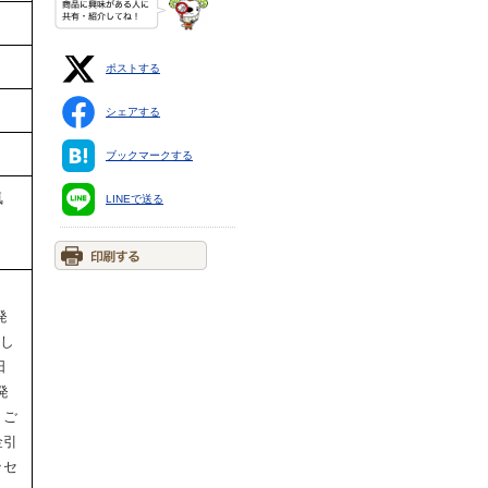
ポストする
シェアする
ブックマークする
気
LINEで送る
発
たし
日
発
、ご
金引
ッセ