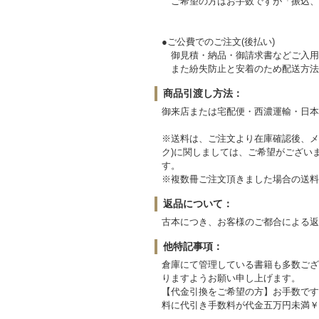
ご希望の方はお手数ですが「振込、
●ご公費でのご注文(後払い)
御見積・納品・御請求書などご入用
また紛失防止と安着のため配送方法
商品引渡し方法：
御来店または宅配便・西濃運輸・日本
※送料は、ご注文より在庫確認後、メ
ク)に関しましては、ご希望がござい
す。
※複数冊ご注文頂きました場合の送料
返品について：
古本につき、お客様のご都合による返
他特記事項：
倉庫にて管理している書籍も多数ござ
りますようお願い申し上げます。
【代金引換をご希望の方】お手数です
料に代引き手数料が代金五万円未満￥53