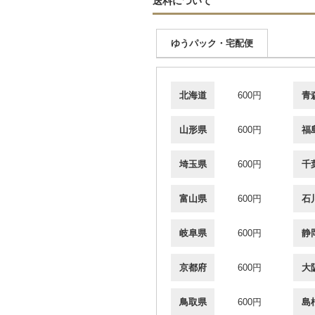
送料について
ゆうパック・宅配便
北海道
600円
青
山形県
600円
福
埼玉県
600円
千
富山県
600円
石
岐阜県
600円
静
京都府
600円
大
鳥取県
600円
島