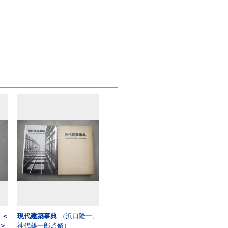
 ＜
現代建築事典
（浜口隆一,
＞
神代雄一郎監修）