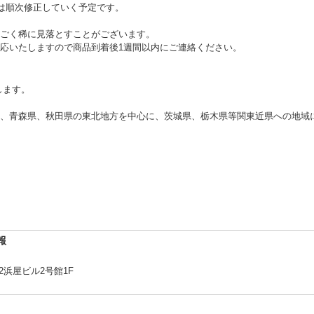
ては順次修正していく予定です。
ごく稀に見落とすことがございます。
応いたしますので商品到着後1週間以内にご連絡ください。
します。
、青森県、秋田県の東北地方を中心に、茨城県、栃木県等関東近県への地域
報
2浜屋ビル2号館1F