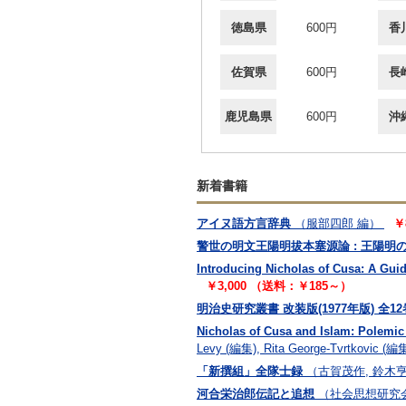
徳島県
600円
香
佐賀県
600円
長
鹿児島県
600円
沖
新着書籍
アイヌ語方言辞典
（服部四郎 編）
￥
警世の明文王陽明拔本塞源論 : 王陽明
Introducing Nicholas of Cusa: A Gui
￥3,000 （送料：￥185～）
明治史研究叢書 改装版(1977年版) 全1
Nicholas of Cusa and Islam: Polemic 
Levy (編集), Rita George-Tvrtkovic (編
「新撰組」全隊士録
（古賀茂作, 鈴木
河合栄治郎伝記と追想
（社会思想研究