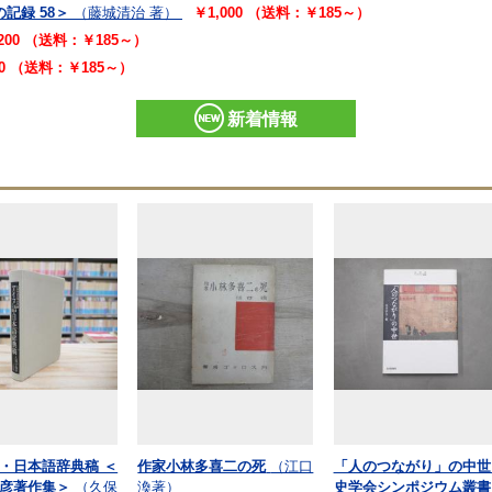
記録 58＞
（藤城清治 著）
￥1,000 （送料：￥185～）
,200 （送料：￥185～）
00 （送料：￥185～）
新着情報
・日本語辞典稿 ＜
作家小林多喜二の死
（江口
「人のつながり」の中世
彦著作集＞
（久保
渙著）
史学会シンポジウム叢書