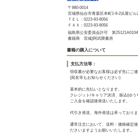
〒980-0014
宮城県仙台市青葉区本町1-9-2浜屋ビル
ＴＥＬ：0223-93-8056
ＦＡＸ：0223-93-8056
福島県公安委員会許可 第25121A0104
書籍商 宮城)阿武隈書房
書籍の購入について
支払方法等：
領収書が必要なお客様は必ず先にご連
(宛名等もお知らせください)
基本的に先払いとなります。
クレジット/キャリア決済、振込(ゆうち
ご入金を確認後発送いたします。
代引き発送、海外発送は承っておりま
通常注文において、送料・価格確定後
ださいますようお願いいたします。