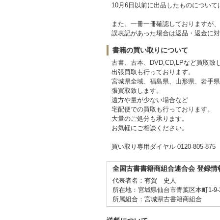
10月6日以前に出品したものについ
また、一冊一冊確認しておりますが、
誤表記があった場合は返品・返金に対
書籍の買い取りについて
古書、古本、DVD,CD,LPなど買取致
出張買取も行っております。
宮城県全域、福島県、山形県、岩手県
張買取致します。
遠方や量が少ない場合など
宅配便での買取も行っております。
大量のご処分も承ります。
お気軽にご相談ください。
買い取り専用ダイヤル 0120-805-875
全国古書書籍商組合連合会 登録情
代表者名：有賀 史人
所在地：宮城県仙台市青葉区本町1-9-
所属組合：宮城県古書籍商組合