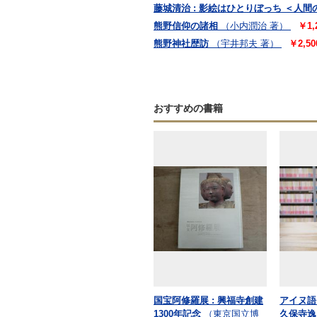
藤城清治 : 影絵はひとりぼっち ＜人間の
熊野信仰の諸相
（小内潤治 著）
￥1
熊野神社歴訪
（宇井邦夫 著）
￥2,5
おすすめの書籍
国宝阿修羅展 : 興福寺創建
アイヌ語
1300年記念
（東京国立博
久保寺逸