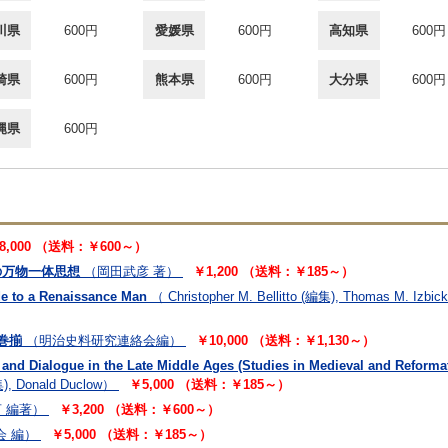
川県
600円
愛媛県
600円
高知県
600円
崎県
600円
熊本県
600円
大分県
600円
縄県
600円
8,000 （送料：￥600～）
の万物一体思想
（岡田武彦 著）
￥1,200 （送料：￥185～）
de to a Renaissance Man
（ Christopher M. Bellitto (編集), Thomas M. Izbic
2巻揃
（明治史料研究連絡会編）
￥10,000 （送料：￥1,130～）
and Dialogue in the Late Middle Ages (Studies in Medieval and Reformat
集), Donald Duclow）
￥5,000 （送料：￥185～）
亨 編著）
￥3,200 （送料：￥600～）
会 編）
￥5,000 （送料：￥185～）