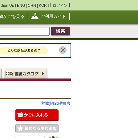
Sign Up [
ENG
|
CHN
|
KOR
]
ログイン
物かごを見る
ご利用ガイド
宮城)阿武隈書房