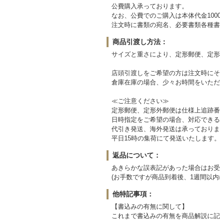
公費購入承っております。
なお、公費でのご購入は本体代金100
注文時に書類の宛名、必要書類各種書
商品引渡し方法：
サイズと重さにより、定形郵便、定形
店頭引渡しをご希望の方は注文時にそ
倉庫在庫の場合、少々お時間をいただ
≪ご注意ください≫
定形郵便、定形外郵便は仕様上追跡番
日時指定をご希望の場合、対応できる
代引き発送、海外発送は承っておりま
平日15時の集荷にて発送いたします
返品について：
あきらかな誤表記があった場合はお受
(お手数ですが商品到着後、1週間以内
他特記事項：
【書込みの有無に関して】
これまで書込みの有無を商品解説に記