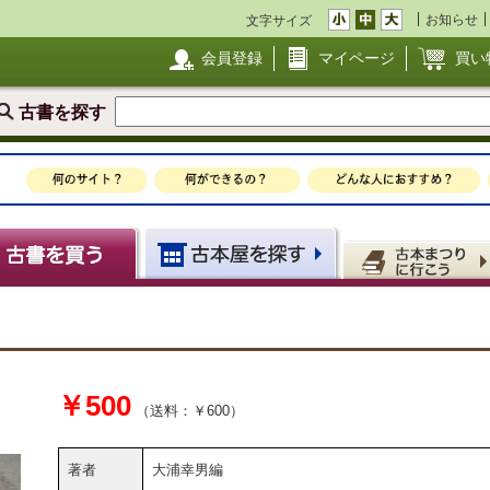
お知らせ
文字サイズ
会員登録
マイページ
買い
古書を探す
￥500
（送料：￥600）
著者
大浦幸男編