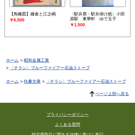
【鳥瞰図】鎌倉と江之嶋
〈駅弁票・駅弁掛け紙〉小田
原駅 東華軒 ゆで玉子
￥6,500
￥1,500
ホーム
昭和金属工業
〈チラシ〉ブルーファイアー石油ストーブ
ホーム
扶桑文庫
〈チラシ〉ブルーファイアー石油ストーブ
ページ上部へ戻る
プライバシーポリシー
よくある質問
特定商取引に関する法律に基づく表記