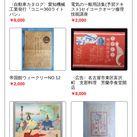
〈自動車カタログ〉愛知機械
電気の一般用語集(予習テキ
工業発行『コニー360ライト
スト)セイコークオーツ修理
バン』
技能講座
￥8,000
￥2,000
帝国館ウィークリーNO.12
〈広告〉名古屋市東区富沢
町 支那料理 芳蘭亭食堂開
￥2,000
店
￥8,000