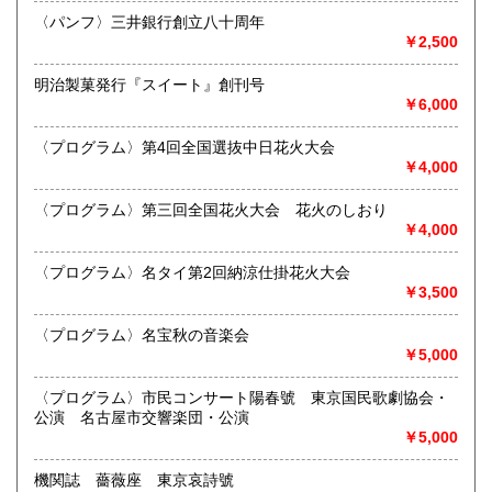
300円
300円
最寄駅：江南駅下車
〈パンフ〉三井銀行創立八十周年
営業時間：10:00〜17:00
￥2,500
宮崎県
鹿児島県
定休日：不定休
300円
300円
明治製菓発行『スイート』創刊号
書籍の買取について
沖縄県
300円
￥6,000
買取 買取専用フリーダイヤル 0120-006-229 (担当・
井上)
〈プログラム〉第4回全国選抜中日花火大会
￥4,000
古書買取、古本買取、古書、古本の大量買い取りは大歓迎で
す。
〈プログラム〉第三回全国花火大会 花火のしおり
御整理・御売却はお気軽に当店にご相談ください。
￥4,000
お電話、メール等でご連絡次第、即日に参上いたします。古
書買い取り、古本買い取り、大量大歓迎です。
〈プログラム〉名タイ第2回納涼仕掛花火大会
特に古いもの全般(和本、古文書、紙物チラシ、郷土資料、地
￥3,500
図、宗教、芸能、美術、文学、雑誌等)に力を入れておりま
す。
〈プログラム〉名宝秋の音楽会
又書画骨董品も別部門で取り扱いしておりますので引越し増
￥5,000
改築の際には合わせてご利用ください。
愛知県・岐阜県を中心に近県の方、日時打ち合わせの後、ご
〈プログラム〉市民コンサート陽春號 東京国民歌劇協会・
訪問し、見積もり・買入をさせていただきます。
公演 名古屋市交響楽団・公演
まずはお気軽にご連絡ください。
￥5,000
お品物を送料着払いでお送りいただければ、即日に評価しご
連絡ご送金いたします。
機関誌 薔薇座 東京哀詩號