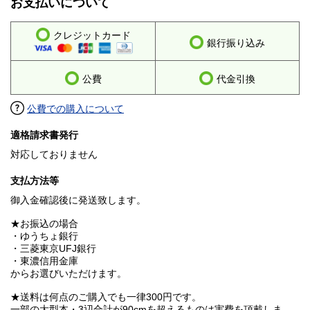
お支払いについて
クレジットカード
銀行振り込み
公費
代金引換
公費での購入について
適格請求書発行
対応しておりません
支払方法等
御入金確認後に発送致します。
★お振込の場合
・ゆうちょ銀行
・三菱東京UFJ銀行
・東濃信用金庫
からお選びいただけます。
★送料は何点のご購入でも一律300円です。
一部の大型本・3辺合計が90cmを超えるものは実費を頂戴しま