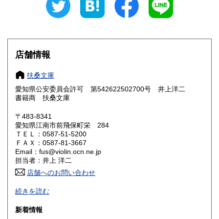
愛知県
三重県
300円
300円
滋賀県
京都府
300円
300円
大阪府
兵庫県
300円
300円
店舗情報
奈良県
和歌山県
300円
300円
扶桑文庫
愛知県公安委員会許可 第542622502700号 井上洋二
鳥取県
島根県
300円
300円
書籍商 扶桑文庫
岡山県
広島県
300円
300円
〒483-8341
愛知県江南市前飛保町栄 284
ＴＥＬ：0587-51-5200
山口県
徳島県
300円
300円
ＦＡＸ：0587-81-3667
Email：fus@violin.ocn.ne.jp
香川県
愛媛県
300円
300円
担当者：井上 洋二
店舗へのお問い合わせ
高知県
福岡県
300円
300円
古文書、古地図、刷り物、一枚もの、絵葉書、鳥瞰図、近代
続きを読む
文献資料等を主体に扱っております。
佐賀県
長崎県
300円
300円
新着情報
沿線名：名鉄犬山線
熊本県
大分県