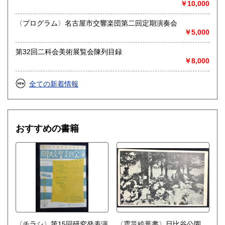
￥10,000
送り先 〒483-8341
愛知県江南市前飛保町栄284 扶桑文庫 担当井
〈プログラム〉名古屋市交響楽団第二回定期演奏会
上
￥5,000
取り扱い分野
第32回二科会美術展覧会陳列目録
￥8,000
総記、哲学宗教、歴史、社会科学、自然科学、美術工芸、国
語国文、外国文学、古典籍、近代文献、趣味、外国書、サブ
カルチャー、古書一般（その他）
全ての新着情報
古文書・和本・刷り物・絵葉書・近代文献資料・エフェメラ
おすすめの書籍
〈チラシ〉第15回研究発表演
〈震災絵葉書〉日比谷公園