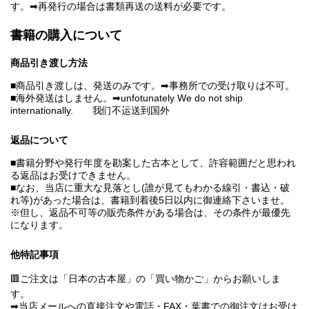
す。➡再発行の場合は書類再送の送料が必要です。
書籍の購入について
商品引き渡し方法
■商品引き渡しは、発送のみです。➡事務所での受け取りは不可。
■海外発送はしません。➡unfotunately We do not ship
internationally. 我们不运送到国外
返品について
■書籍分野や発行年度を勘案した古本として、許容範囲だと思われ
る返品はお受けできません。
■なお、当店に重大な見落とし(誰が見てもわかる線引・書込・破
れ等)があった場合は、書籍到着後5日以内に御連絡下さいませ。
※但し、返品不可等の販売条件がある場合は、その条件が最優先
になります。
他特記事項
🟥ご注文は「日本の古本屋」の「買い物かご」からお願いしま
す。
➡当店メールへの直接注文や電話・FAX・葉書での御注文はお受け