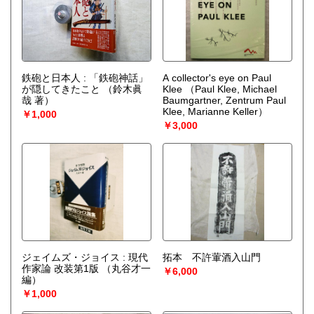
鉄砲と日本人 : 「鉄砲神話」
A collector's eye on Paul
が隠してきたこと
（鈴木眞
Klee
（Paul Klee, Michael
哉 著）
Baumgartner, Zentrum Paul
Klee, Marianne Keller）
￥1,000
￥3,000
ジェイムズ・ジョイス : 現代
拓本 不許葷酒入山門
作家論 改装第1版
（丸谷才一
￥6,000
編）
￥1,000