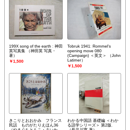
199X song of the earth : 神田
Tobruk 1941: Rommel's
英写真集
（神田英 写真・
opening move 080
著）
(Campaign) ＜英文＞
（John
Latimer）
￥1,500
￥1,500
きこりとおおかみ フランス
わかる中国語 基礎編 ＜わか
民話 ものがたりえほん36
る語学シリーズ＞ 第2版.
（やまぐちともこ・さいわ
（長谷川寛 著）