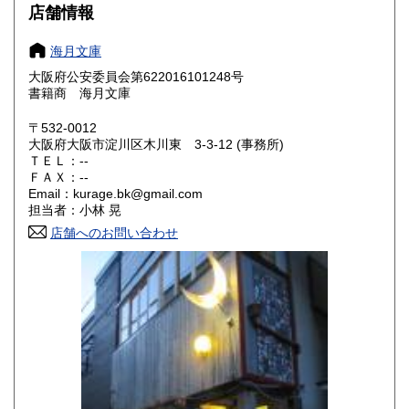
大阪府
兵庫県
250円
250円
店舗情報
奈良県
和歌山県
250円
250円
海月文庫
大阪府公安委員会第622016101248号
鳥取県
島根県
250円
250円
書籍商 海月文庫
岡山県
広島県
250円
250円
〒532-0012
大阪府大阪市淀川区木川東 3-3-12 (事務所)
ＴＥＬ：--
山口県
徳島県
250円
250円
ＦＡＸ：--
Email：kurage.bk@gmail.com
香川県
愛媛県
250円
250円
担当者：小林 晃
店舗へのお問い合わせ
高知県
福岡県
250円
250円
佐賀県
長崎県
250円
250円
熊本県
大分県
250円
250円
宮崎県
鹿児島県
250円
250円
沖縄県
250円