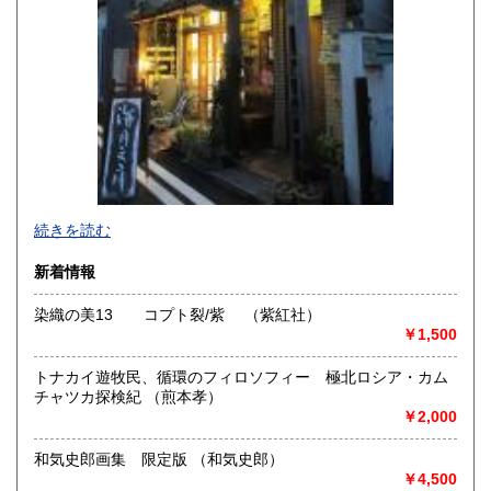
続きを読む
新着情報
染織の美13 コプト裂/紫 （紫紅社）
￥1,500
-
トナカイ遊牧民、循環のフィロソフィー 極北ロシア・カム
沿線名：-
チャツカ探検紀 （煎本孝）
最寄駅：-
￥2,000
営業時間：事務所(無店舗)、事務所併設のギャラリーのみ不
定期OPEN
和気史郎画集 限定版 （和気史郎）
定休日：古本屋として店舗営業はしていません。
￥4,500