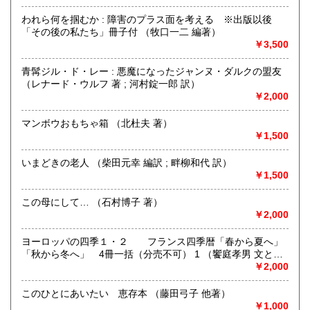
書籍の買取について
われら何を掴むか : 障害のプラス面を考える ※出版以後
https://www.kuragebunko.com/%E3%81%8A%E5%95%8F%E5%
「その後の私たち」冊子付 （牧口一二 編著）
にお問合せ下さい。
￥3,500
取り扱い分野
青髯ジル・ド・レー : 悪魔になったジャンヌ・ダルクの盟友
（レナード・ウルフ 著 ; 河村錠一郎 訳）
哲学宗教、歴史、美術工芸、近代文献、趣味、古書一般（そ
￥2,000
の他）
マンボウおもちゃ箱 （北杜夫 著）
￥1,500
いまどきの老人 （柴田元幸 編訳 ; 畔柳和代 訳）
￥1,500
この母にして… （石村博子 著）
￥2,000
ヨーロッパの四季１・２ フランス四季暦「春から夏へ」
「秋から冬へ」 4冊一括（分売不可） 1 （饗庭孝男 文と写
真）
￥2,000
このひとにあいたい 恵存本 （藤田弓子 他著）
￥1,000