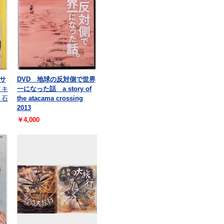
サ
DVD 地球の反対側で世界
（キ
一になった話 a story of
 石
the atacama crossing
2013
￥4,000