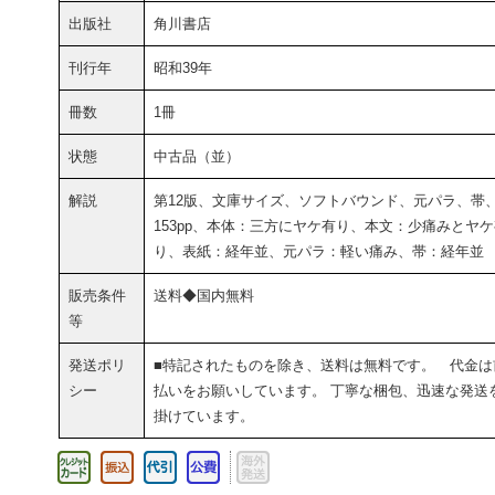
出版社
角川書店
刊行年
昭和39年
冊数
1冊
状態
中古品（並）
解説
第12版、文庫サイズ、ソフトバウンド、元パラ、帯
153pp、本体：三方にヤケ有り、本文：少痛みとヤ
り、表紙：経年並、元パラ：軽い痛み、帯：経年並
販売条件
送料◆国内無料
等
発送ポリ
■特記されたものを除き、送料は無料です。 代金は
シー
払いをお願いしています。 丁寧な梱包、迅速な発送
掛けています。