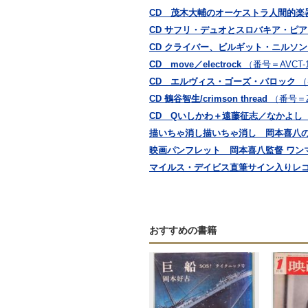
CD 茂木大輔のオーケストラ人間的楽器学
CD サフリ・デュオとスロバキア・ピ
CD クライバー、ビルギット・ニルソ
CD move／electrock
（番号＝AVCT-1
CD エルヴィス・ゴーズ・バロック
（
CD 鶴谷智生/crimson thread
（番号＝Z
CD Qいしかわ＋遠藤征志／なかよし
描いちゃ消し描いちゃ消し 岡本喜八
映画パンフレット 岡本喜八監督 ワン
マイルス・デイビス直筆サイン入りレコ
おすすめの書籍