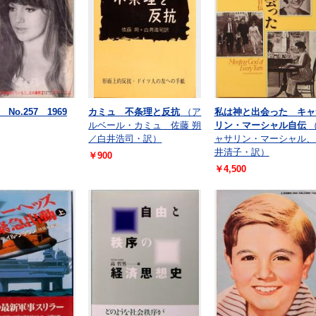
No.257 1969
カミュ 不条理と反抗
（ア
私は神と出会った キャ
ルベール・カミュ 佐藤 朔
リン・マーシャル自伝
／白井浩司・訳）
ャサリン・マーシャル、
井清子・訳）
￥900
￥4,500