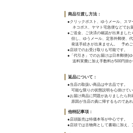
商品引渡し方法：
●クリックポスト、ゆうメール、スマ
ネコポス、ヤマト宅急便などでお届
●ご送金、ご決済の確認が出来ました
但し、ゆうメール、定形外郵便、代
発送手続きが出来ません。
●店頭でのお受け取りも可能です。
●「代引き」でのお届けは日本郵便(ゆ
送料実費に加え手数料が500円掛か
返品について：
●当店の取扱い商品は中古品です。
可能な限りの状態説明を心掛けてい
●お届け商品に問題がありましたら
原因が当店の責に帰するものであれ
他特記事項：
●店頭販売は特価本等が中心です。
●店頭では古物商として書籍に加え、