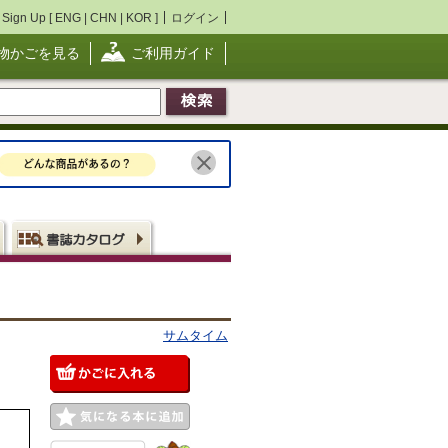
Sign Up [
ENG
|
CHN
|
KOR
]
ログイン
物かごを見る
ご利用ガイド
サムタイム