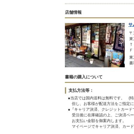
店舗情報
サ
〒1
東
Ｔ
Ｆ
東
書
書籍の購入について
支払方法等：
●当店では国内送料は無料です。 (特
但し、お客様が配送方法をご指定に
●『キャリア決済、クレジットカード
受注後に在庫確認の上、ご決済ペー
お支払い金額を御案内します。
マイページでキャリア決済、カード