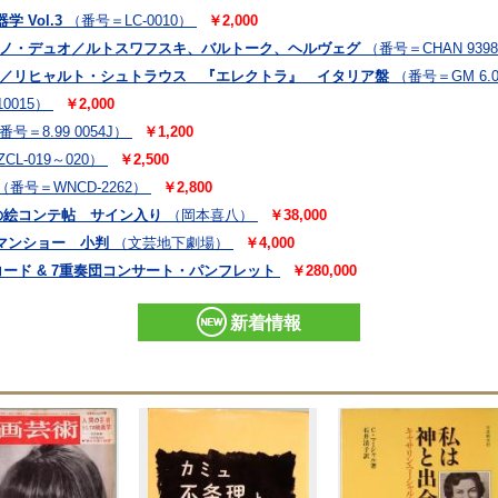
 Vol.3
（番号＝LC-0010）
￥2,000
アノ・デュオ／ルトスワフスキ、バルトーク、ヘルヴェグ
（番号＝CHAN 939
ン／リヒャルト・シュトラウス 『エレクトラ』 イタリア盤
（番号＝GM 6.0
0015）
￥2,000
番号＝8.99 0054J）
￥1,200
CL-019～020）
￥2,500
（番号＝WNCD-2262）
￥2,800
の絵コンテ帖 サイン入り
（岡本喜八）
￥38,000
マンショー 小判
（文芸地下劇場）
￥4,000
ード & 7重奏団コンサート・パンフレット
￥280,000
新着情報