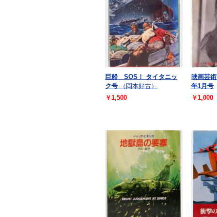
巨船 SOS！ タイタニッ
映画芸術 
ク号
（岡本好古）
年1月号
￥1,500
￥1,000