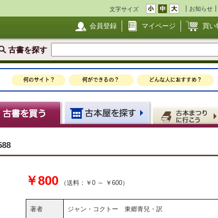
お知らせ
文字サイズ
会員登録
マイページ
買い
古書を探す
88
￥800
（送料：￥0 ～ ￥600）
著者
ジャン・コクトー 東郷青兒・訳