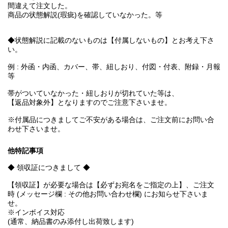
間違えて注文した。
商品の状態解説(瑕疵)を確認していなかった。等
◆状態解説に記載のないものは【付属しないもの】とお考え下さ
い。
例 : 外函・内函、カバー、帯、紐しおり、付図・付表、附録・月報
等
帯がついていなかった・紐しおりが切れていた等は、
【返品対象外】となりますのでご注意下さいませ。
※付属品につきましてご不安がある場合は、ご注文前にお問い合
わせ下さいませ。
他特記事項
◆ 領収証につきまして ◆
【領収証】が必要な場合は【必ずお宛名をご指定の上】、ご注文
時 (メッセージ欄 : その他お問い合わせ欄) にお知らせ下さいま
せ。
※インボイス対応
(通常、納品書のみ添付し出荷致します)