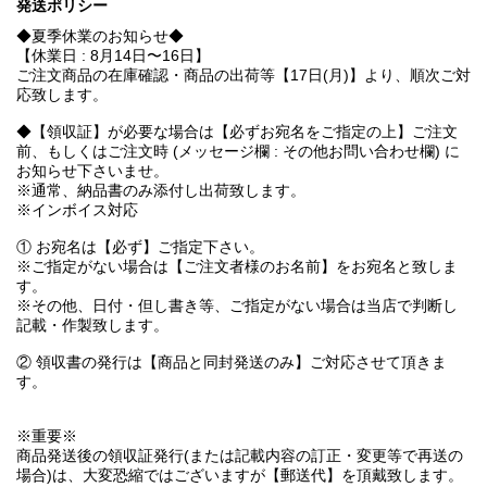
発送ポリシー
◆夏季休業のお知らせ◆
【休業日 : 8月14日〜16日】
ご注文商品の在庫確認・商品の出荷等【17日(月)】より、順次ご対
応致します。
◆【領収証】が必要な場合は【必ずお宛名をご指定の上】ご注文
前、もしくはご注文時 (メッセージ欄 : その他お問い合わせ欄) に
お知らせ下さいませ。
※通常、納品書のみ添付し出荷致します。
※インボイス対応
① お宛名は【必ず】ご指定下さい。
※ご指定がない場合は【ご注文者様のお名前】をお宛名と致しま
す。
※その他、日付・但し書き等、ご指定がない場合は当店で判断し
記載・作製致します。
② 領収書の発行は【商品と同封発送のみ】ご対応させて頂きま
す。
※重要※
商品発送後の領収証発行(または記載内容の訂正・変更等で再送の
場合)は、大変恐縮ではございますが【郵送代】を頂戴致します。