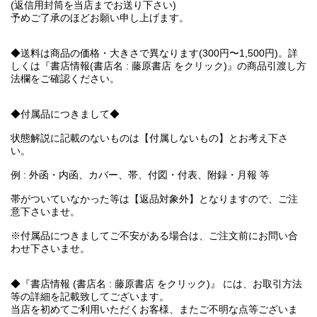
(返信用封筒を当店までお送り下さい)
予めご了承のほどお願い申し上げます。
◆送料は商品の価格・大きさで異なります(300円〜1,500円)。詳
しくは『書店情報(書店名 : 藤原書店 をクリック)』の商品引渡し方
法欄をご確認ください。
◆付属品につきまして◆
状態解説に記載のないものは【付属しないもの】とお考え下さ
い。
例 : 外函・内函、カバー、帯、付図・付表、附録・月報 等
帯がついていなかった等は【返品対象外】となりますので、ご注
意下さいませ。
※付属品につきましてご不安がある場合は、ご注文前にお問い合
わせ下さいませ。
◆『書店情報 (書店名 : 藤原書店 をクリック)』 には、お取引方法
等の詳細を記載致してございます。
当店を初めてご利用いただくお客様、またご不明な点等ございま