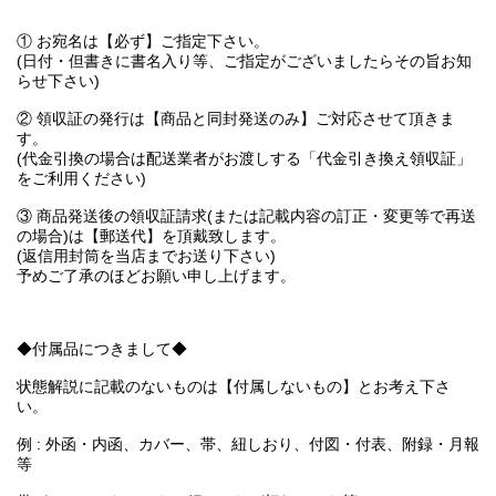
① お宛名は【必ず】ご指定下さい。
(日付・但書きに書名入り等、ご指定がございましたらその旨お知
らせ下さい)
② 領収証の発行は【商品と同封発送のみ】ご対応させて頂きま
す。
(代金引換の場合は配送業者がお渡しする「代金引き換え領収証」
をご利用ください)
③ 商品発送後の領収証請求(または記載内容の訂正・変更等で再送
の場合)は【郵送代】を頂戴致します。
(返信用封筒を当店までお送り下さい)
予めご了承のほどお願い申し上げます。
◆付属品につきまして◆
状態解説に記載のないものは【付属しないもの】とお考え下さ
い。
例 : 外函・内函、カバー、帯、紐しおり、付図・付表、附録・月報
等