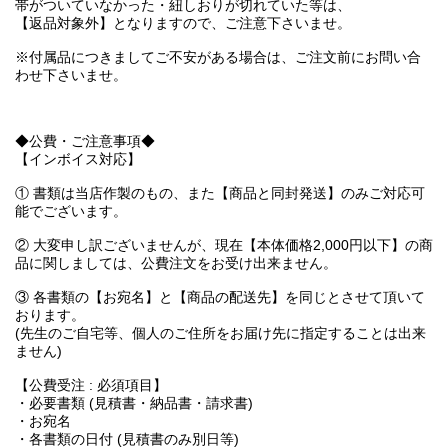
帯がついていなかった・紐しおりが切れていた等は、
【返品対象外】となりますので、ご注意下さいませ。
※付属品につきましてご不安がある場合は、ご注文前にお問い合
わせ下さいませ。
◆公費・ご注意事項◆
【インボイス対応】
① 書類は当店作製のもの、また【商品と同封発送】のみご対応可
能でございます。
② 大変申し訳ございませんが、現在【本体価格2,000円以下】の商
品に関しましては、公費注文をお受け出来ません。
③ 各書類の【お宛名】と【商品の配送先】を同じとさせて頂いて
おります。
(先生のご自宅等、個人のご住所をお届け先に指定することは出来
ません)
【公費受注 : 必須項目】
・必要書類 (見積書・納品書・請求書)
・お宛名
・各書類の日付 (見積書のみ別日等)