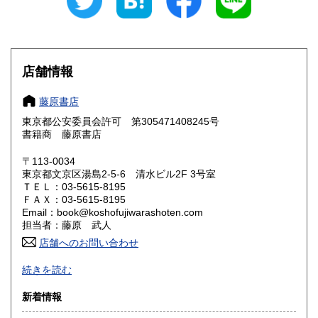
愛知県
三重県
950円
950円
滋賀県
京都府
1,050円
1,050円
大阪府
兵庫県
1,050円
1,050円
店舗情報
奈良県
和歌山県
1,050円
1,050円
藤原書店
東京都公安委員会許可 第305471408245号
鳥取県
島根県
1,200円
1,200円
書籍商 藤原書店
岡山県
広島県
1,200円
1,200円
〒113-0034
東京都文京区湯島2-5-6 清水ビル2F 3号室
ＴＥＬ：03-5615-8195
山口県
徳島県
1,200円
1,200円
ＦＡＸ：03-5615-8195
Email：book@koshofujiwarashoten.com
香川県
愛媛県
1,200円
1,200円
担当者：藤原 武人
店舗へのお問い合わせ
高知県
福岡県
1,200円
1,450円
【通信販売専門 (ご来店不可)】 の古書店です。
続きを読む
※大変申し訳ございませんが、店頭での販売は行っておりま
佐賀県
長崎県
1,450円
1,450円
せん。
新着情報
熊本県
大分県
1,450円
1,450円