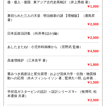
書籍の状態等、ご不明な点・気になる所がございましたら、
倭・倭人・倭国 : 東アジア古代史再検討 （井上秀雄 著）
Eメール・電話でお気軽にお問い合わせ下さいませ。
￥1,000
宮崎県
鹿児島県
1,450円
1,450円
メールアドレス【book@koshofujiwarashoten.com】
裏切られた三人の天皇 : 明治維新の謎 【増補版】 （鹿島昇
沖縄県
1,500円
※販売書籍につきまして【お電話でのお問い合わせ】は、現
著）
品在庫を確認するためお時間を頂戴いたします。
￥2,000
(お電話折返しでのご対応となります)
日本反政治詩集 （向井孝(ほか)編）
沿線名：JR中央線・総武線・東京メトロ丸ノ内線
￥2,000
最寄駅：御茶ノ水駅・本郷三丁目駅
営業時間：【事務所営業・通信販売専門 (ご来店不可)】
あしたまたね! : 小児外科病棟から （宮野武 監修）
9:00〜17:00 ※買取・仕入れ等で不在の場合がございます
￥4,500
定休日：水曜日・日曜日・年末年始
高速増殖炉 （三木良平 著）
書籍の買取について
￥1,800
自然科学等の学術書・専門書・その他資料買取り致します。
重みつき残差法と変分原理 : および流体力学・伝熱・物質移
電話・FAX・メール等でお気軽にご相談下さいませ。
動への応用 （B.A.フィンレイソン 著 ; 鷲津久一郎, 山本善之,
出張買取・配送料着払い(当店の支払い)で送って頂くことも
川井忠彦 共訳）
￥1,500
可能でございます。
※お送り頂く場合は必ず事前にご連絡下さいませ。
半径流ガスタービンの設計 ＜設計シリーズ 9＞ （牧博司, 松
本通保 共著）
取り扱い分野
￥2,000
自然科学、外国書、古書一般（その他）