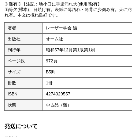
※難有※【注記：地小口に手垢汚れ大(使用感)有】
函等欠(裸本)。日焼け有。表紙に薄汚れ・角背に少傷み有。天に汚
れ有。本文は概ね良好です。
著者
レーザー学会 編
出版社
オーム社
刊行年
昭和57年12月第1版第1刷
ページ数
972頁
サイズ
B5判
冊数
1冊
ISBN
4274029557
状態
中古品（難）
発送について