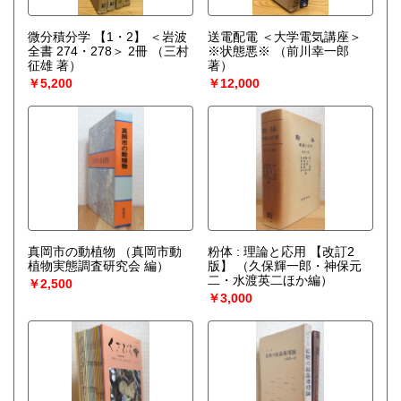
微分積分学 【1・2】 ＜岩波
送電配電 ＜大学電気講座＞
全書 274・278＞ 2冊
（三村
※状態悪※
（前川幸一郎
征雄 著）
著）
￥5,200
￥12,000
真岡市の動植物
（真岡市動
粉体 : 理論と応用 【改訂2
植物実態調査研究会 編）
版】
（久保輝一郎・神保元
二・水渡英二ほか編）
￥2,500
￥3,000