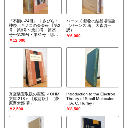
『不揃い24冊』 くさびら :
バーンズ 鉱物の結晶場理論
神奈川キノコの会会報 【第2
（バーンズ 著、大森啓一
号・第8号〜第23号・第25
訳）
号〜第29号・第31号・総索
￥6,000
引1冊(1999：No.1〜
￥12,000
No.20)】 不揃い計24冊
真空装置取扱の実際 ＜OHM
Introduction to the Electron
文庫 218＞ 【改訂版】
（萩
Theory of Small Molecules
原晋太郎 著）
（A. C. Hurley）
￥2,500
￥8,500