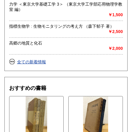
【地球科学(地質・鉱物)・天文学・動物学・植物学・その他
力学 ＜東京大学基礎工学 3＞ （東京大学工学部応用物理学教
自然科学】
室 編）
￥1,500
指標生物学 : 生物モニタリングの考え方 （森下郁子 著）
￥2,500
高郷の地質と化石
￥2,000
全ての新着情報
おすすめの書籍