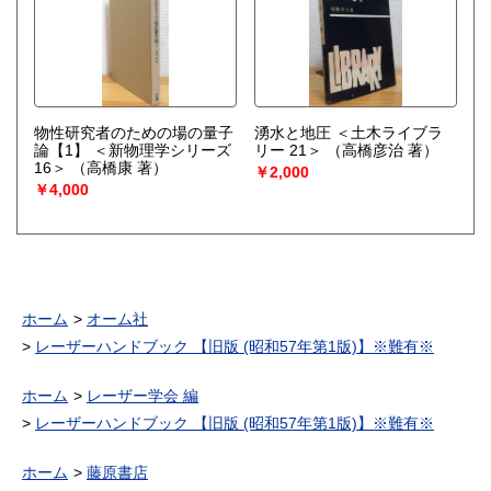
物性研究者のための場の量子
湧水と地圧 ＜土木ライブラ
論【1】 ＜新物理学シリーズ
リー 21＞
（高橋彦治 著）
16＞
（高橋康 著）
￥2,000
￥4,000
ホーム
オーム社
レーザーハンドブック 【旧版 (昭和57年第1版)】※難有※
ホーム
レーザー学会 編
レーザーハンドブック 【旧版 (昭和57年第1版)】※難有※
ホーム
藤原書店