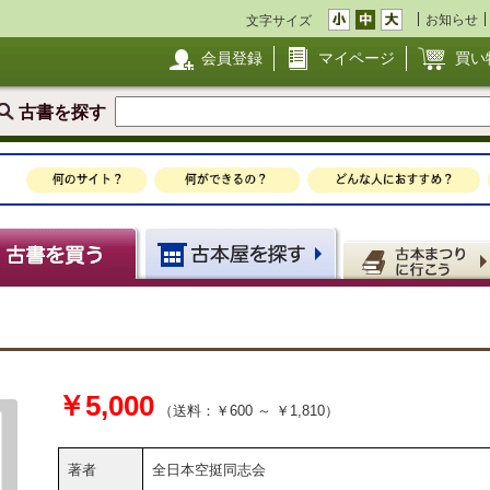
お知らせ
文字サイズ
会員登録
マイページ
買い
古書を探す
￥5,000
（送料：￥600 ～ ￥1,810）
著者
全日本空挺同志会