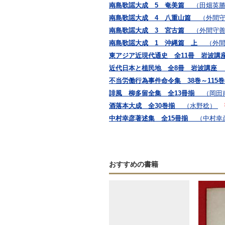
南島歌謡大成 5 奄美篇
（田畑英
南島歌謡大成 4 八重山篇
（外間
南島歌謡大成 3 宮古篇
（外間守
南島歌謡大成 1 沖縄篇 上
（外
東アジア近現代通史 全11冊 岩波
近代日本と植民地 全8冊 岩波講座
不当労働行為事件命令集 38巻～115
誹風 柳多留全集 全13冊揃
（岡田
酒落本大成 全30巻揃
（水野稔）
中村幸彦著述集 全15冊揃
（中村幸
おすすめの書籍