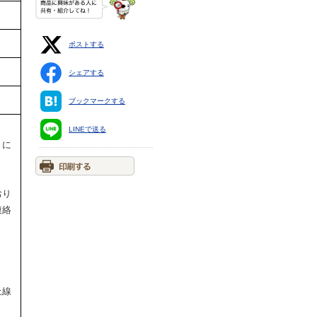
ポストする
シェアする
ブックマークする
LINEで送る
トに
おり
連絡
。
上線