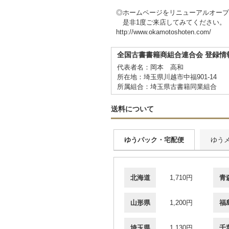
◎ホームページをリニューアルオープ
是非1度ご来店してみてください。
http://www.okamotoshoten.com/
全国古書書籍商組合連合会 登録情
代表者名：岡本 高和
所在地：埼玉県川越市中福901-14
所属組合：埼玉県古書籍同業組合
送料について
ゆうパック・宅配便
ゆう
北海道
1,710円
青
山形県
1,200円
福
埼玉県
1,130円
千