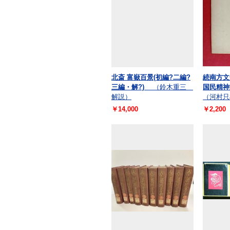
北斎 富嶽百景(初編?二編?
続南方
三編・解?)
（鈴木重三
国民精神
解説）
（河村只
￥14,000
￥2,200