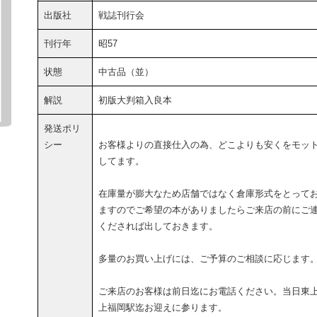
出版社
戦誌刊行会
刊行年
昭57
状態
中古品（並）
解説
初版大判箱入良本
発送ポリ
シー
お客様よりの直接仕入の為、どこよりも安くをモッ
してます。
在庫量が膨大なため店舗ではなく倉庫形式をとって
ますのでご希望の本がありましたらご来店の前にご
くだされば出しておきます。
多量のお買い上げには、ご予算のご相談に応じます
ご来店のお客様は前日迄にお電話ください。当日東
上福岡駅迄お迎えに参ります。