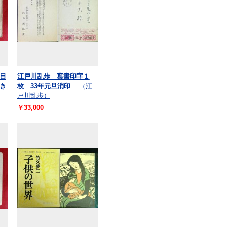
日
江戸川乱歩 葉書印字１
き
枚 33年元旦消印
（江
戸川乱歩）
￥33,000