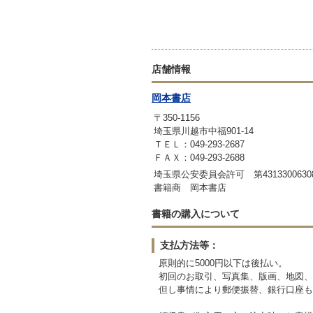
店舗情報
岡本書店
〒350-1156
埼玉県川越市中福901-14
ＴＥＬ：049-293-2687
ＦＡＸ：049-293-2688
埼玉県公安委員会許可 第431330063
書籍商 岡本書店
書籍の購入について
支払方法等：
原則的に5000円以下は後払い。
初回のお取引、写真集、版画、地図、
但し事情により郵便振替、銀行口座も