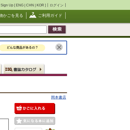
Sign Up [
ENG
|
CHN
|
KOR
]
ログイン
物かごを見る
ご利用ガイド
岡本書店