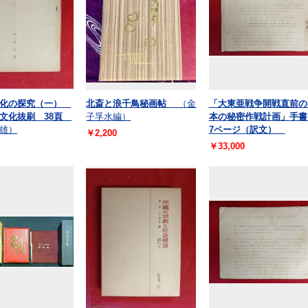
文化の探究（一）
北斎と浪千鳥秘画帖
（金
「大東亜戦争開戦直前の
文化抜刷 38頁
子孚水編）
本の秘密作戦計画」手書
雄）
7ページ（訳文）
￥2,200
￥33,000