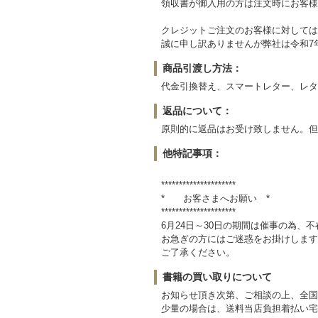
領収書が御入用の方は注文時にお客様
クレジットご注文のお客様に対しては
誠に申し訳ありませんが弊社は令和7
商品引渡し方法：
代金引換替え、スマートレター、レタ
返品について：
原則的に返品はお受け致しません。但
他特記事項：
*********************
* お客さまへお願い *
*********************
6月24日～30日の期間は催事の為、
お急ぎの方にはご迷惑をお掛けします
ご了承ください。
書籍の買い取りについて
お知らせ頂き次第、ご相談の上、全国
少量の場合は、送料当店負担着払い宅