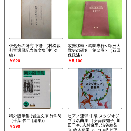
仮処分の研究 下巻
（村松裁
攻勢移轉・獨斷專行< 歐洲大
判官還暦記念論文集刊行会
戰史の研究 第２巻>
（石田
編）
保政述）
￥920
￥5,100
鴎外随筆集 (岩波文庫 緑6-8)
ピアノ連弾 中級 スタジオジ
（千葉 俊二 (編集)）
ブリ名曲集
（安蒜佐知子, 川
田千春, 志村麻里, 渋谷絵梨
￥390
香,鈴木奈美, 村上由紀 ピアノ