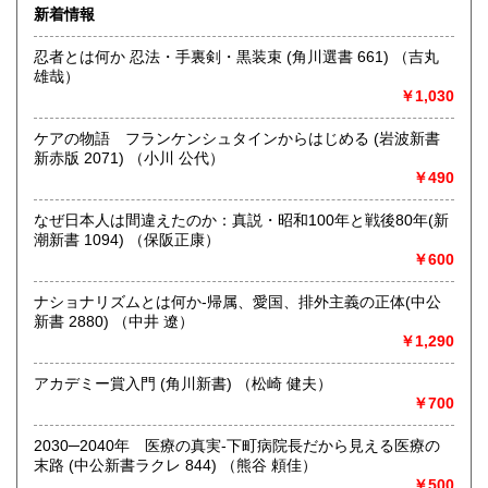
きます。店主が、日本全国買取にお伺いいたします。お気軽
宮崎県
鹿児島県
新着情報
300円
300円
にお問い合わせください。出張費は、無料です。
忍者とは何か 忍法・手裏剣・黒装束 (角川選書 661) （吉丸
沖縄県
300円
沿線名：伯備線・桃太郎線(吉備線)
雄哉）
最寄駅：総社駅
￥1,030
営業時間：9時から17時
定休日：年中無休
ケアの物語 フランケンシュタインからはじめる (岩波新書
新赤版 2071) （小川 公代）
書籍の買取について
￥490
不死鳥BOOKSでは、書籍だけでなくCD、DVD、レコード、
ゲーム、おもちゃ、骨董品まであらゆるものの買い取りがで
なぜ日本人は間違えたのか：真説・昭和100年と戦後80年(新
きます。店主が、日本全国買取にお伺いいたします。お気軽
潮新書 1094) （保阪正康）
にお問い合わせください。出張費は、無料です。
￥600
ナショナリズムとは何か-帰属、愛国、排外主義の正体(中公
取り扱い分野
新書 2880) （中井 遼）
哲学宗教、歴史、社会科学、自然科学、美術工芸、趣味、外
￥1,290
国書、サブカルチャー、古書一般（その他）
オールジャンル
アカデミー賞入門 (角川新書) （松崎 健夫）
￥700
2030─2040年 医療の真実-下町病院長だから見える医療の
末路 (中公新書ラクレ 844) （熊谷 頼佳）
￥500