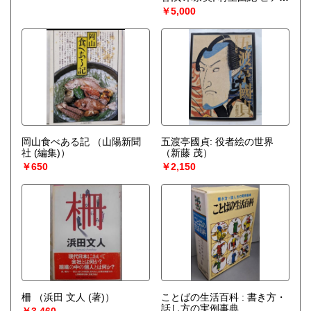
編曲）
￥5,000
岡山食べある記
（山陽新聞
五渡亭國貞: 役者絵の世界
社 (編集)）
（新藤 茂）
￥650
￥2,150
柵
（浜田 文人 (著)）
ことばの生活百科 : 書き方・
話し方の実例事典
￥3,460