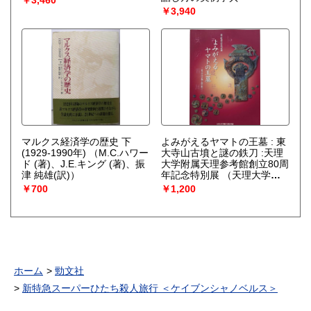
￥3,940
マルクス経済学の歴史 下
よみがえるヤマトの王墓 : 東
(1929-1990年)
（M.C.ハワー
大寺山古墳と謎の鉄刀 :天理
ド (著)、J.E.キング (著)、振
大学附属天理参考館創立80周
津 純雄(訳)）
年記念特別展
（天理大学附
属天理参考館考古美術室
￥700
￥1,200
編）
ホーム
勁文社
新特急スーパーひたち殺人旅行 ＜ケイブンシャノベルス＞