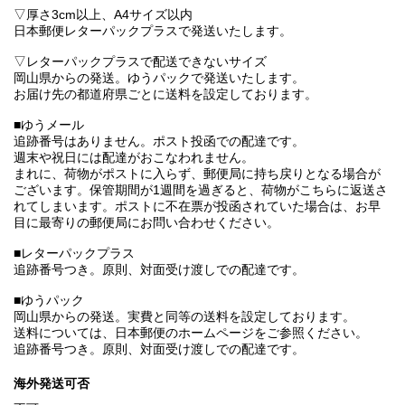
▽厚さ3cm以上、A4サイズ以内
日本郵便レターパックプラスで発送いたします。
▽レターパックプラスで配送できないサイズ
岡山県からの発送。ゆうパックで発送いたします。
お届け先の都道府県ごとに送料を設定しております。
■ゆうメール
追跡番号はありません。ポスト投函での配達です。
週末や祝日には配達がおこなわれません。
まれに、荷物がポストに入らず、郵便局に持ち戻りとなる場合が
ございます。保管期間が1週間を過ぎると、荷物がこちらに返送さ
れてしまいます。ポストに不在票が投函されていた場合は、お早
目に最寄りの郵便局にお問い合わせください。
■レターパックプラス
追跡番号つき。原則、対面受け渡しでの配達です。
■ゆうパック
岡山県からの発送。実費と同等の送料を設定しております。
送料については、日本郵便のホームページをご参照ください。
追跡番号つき。原則、対面受け渡しでの配達です。
海外発送可否