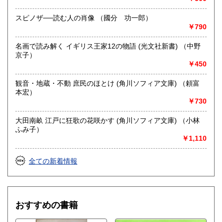
スピノザ──読む人の肖像 （國分 功一郎）
￥790
名画で読み解く イギリス王家12の物語 (光文社新書) （中野
京子）
￥450
観音・地蔵・不動 庶民のほとけ (角川ソフィア文庫) （頼富
本宏）
￥730
大田南畝 江戸に狂歌の花咲かす (角川ソフィア文庫) （小林
ふみ子）
￥1,110
全ての新着情報
おすすめの書籍