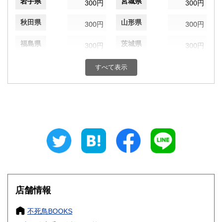
岩手県
宮城県
300円
300円
秋田県
山形県
300円
300円
福島県
茨城県
300円
300円
栃木県
群馬県
300円
300円
すべて表示
埼玉県
千葉県
300円
300円
東京都
神奈川県
300円
300円
新潟県
富山県
300円
300円
石川県
福井県
300円
300円
山梨県
長野県
300円
300円
店舗情報
岐阜県
静岡県
300円
300円
不死鳥BOOKS
愛知県
三重県
300円
300円