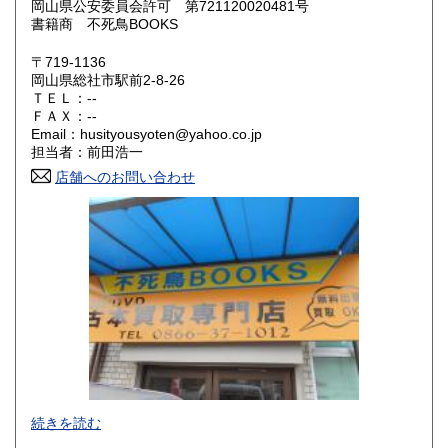
岡山県公安委員会許可 第721120020481号
書籍商 不死鳥BOOKS
滋賀県
京都府
300円
300円
〒719-1136
大阪府
兵庫県
300円
300円
岡山県総社市駅前2-8-26
ＴＥＬ：--
奈良県
和歌山県
ＦＡＸ：--
300円
300円
Email：husityousyoten@yahoo.co.jp
担当者：前田浩一
鳥取県
島根県
300円
300円
店舗へのお問い合わせ
岡山県
広島県
300円
300円
山口県
徳島県
300円
300円
香川県
愛媛県
300円
300円
高知県
福岡県
300円
300円
佐賀県
長崎県
300円
300円
不死鳥BOOKSでは、書籍だけでなくCD、DVD、レコード、
熊本県
大分県
300円
300円
続きを読む
ゲーム、おもちゃ、骨董品まであらゆるものの買い取りがで