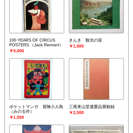
100 YEARS OF CIRCUS
きんき 観光の栞
POSTERS
（Jack Rennert）
￥1,000
￥5,000
ポケットマンガ 冒険小人島
三尾來山堂遺愛品展観録
（みのる作）
￥2,500
￥1,500