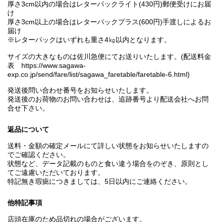
厚さ3cm以内の場合はレターパックライト(430円)郵便受けにお届
け
厚さ3cm以上の場合はレターパックプラス(600円)手渡しによるお
届け
※レターパックはいずれも重さ4㎏以内となります。
サイズの大きなものは佐川急便にてお送りいたします。(配送料金
表 https://www.sagawa-
exp.co.jp/send/fare/list/sagawa_faretable/faretable-6.html)
発送後問い合わせ番号をお知らせいたします。
発送後のお荷物のお問い合わせは、追跡番号より配送会社へお問
合せ下さい。
返品について
送料・金額の確定メールにて詳しい状態をお知らせいたしますの
でご確認ください。
状態など、データ記載のものと食い違う場合をのぞき、原則とし
てご遠慮いただいております。
特記無き瑕疵につきましては、5日以内にご連絡ください。
他特記事項
店頭在庫のため品切れの場合がございます。