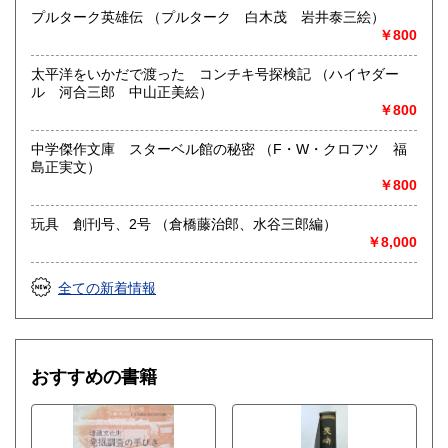
プルターク英雄伝 （プルターク 白木茂 岩井泰三絵）
￥800
太平洋をいかだで渡った コンチキ号探検記 （ハイヤダー
ル 河合三郎 中山正美絵）
￥800
中学傑作文庫 スターベル館の秘密 （F・W・クロフツ 福
島正実文）
￥800
玩具 創刊号、2号 （倉橋藤治郎、水谷三郎編）
￥8,000
全ての新着情報
おすすめの書籍