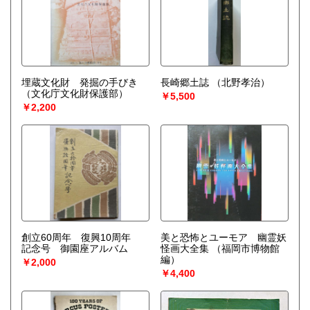
埋蔵文化財 発掘の手びき
長崎郷土誌
（北野孝治）
（文化庁文化財保護部）
￥5,500
￥2,200
創立60周年 復興10周年
美と恐怖とユーモア 幽霊妖
記念号 御園座アルバム
怪画大全集
（福岡市博物館
編）
￥2,000
￥4,400