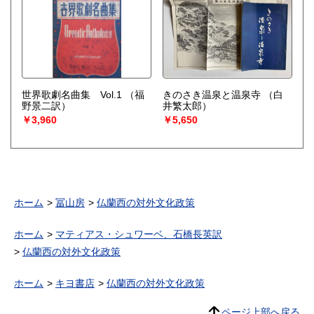
世界歌劇名曲集 Vol.1
（福
きのさき温泉と温泉寺
（白
野景二訳）
井繁太郎）
￥3,960
￥5,650
ホーム
冨山房
仏蘭西の対外文化政策
ホーム
マティアス・シュワーベ、石橋長英訳
仏蘭西の対外文化政策
ホーム
キヨ書店
仏蘭西の対外文化政策
ページ上部へ戻る