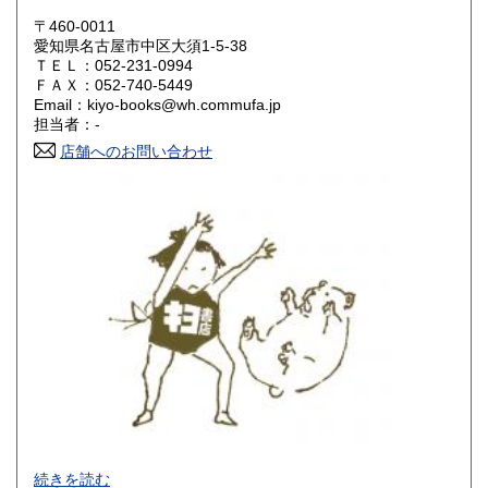
岡山県
広島県
600円
600円
〒460-0011
愛知県名古屋市中区大須1-5-38
ＴＥＬ：052-231-0994
山口県
徳島県
600円
600円
ＦＡＸ：052-740-5449
Email：kiyo-books@wh.commufa.jp
香川県
愛媛県
600円
600円
担当者：-
店舗へのお問い合わせ
高知県
福岡県
600円
600円
佐賀県
長崎県
600円
600円
熊本県
大分県
600円
600円
宮崎県
鹿児島県
600円
600円
沖縄県
600円
-
続きを読む