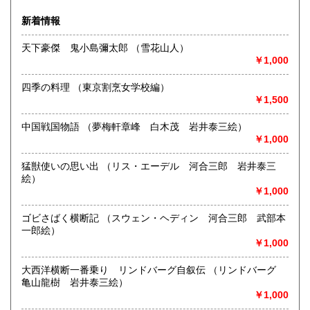
沿線名：大須観音駅4番出口 徒歩5分
新着情報
最寄駅：名古屋市営地下鉄鶴舞線
営業時間：12:00～18:00
天下豪傑 鬼小島彌太郎 （雪花山人）
定休日：火曜日定休(仕入れのため不定休となる場合がござい
￥1,000
ます)
四季の料理 （東京割烹女学校編）
書籍の買取について
￥1,500
美術関係、建築関係資料等扱っております。
また、江戸期からの古地図、刷り物など、視覚的に当時の様
中国戦国物語 （夢梅軒章峰 白木茂 岩井泰三絵）
子がわかる資料に力を入れております。
￥1,000
一般書や、専門書の扱いもございます。
店頭へのお持ち込み、宅配便でのご送付のいずれも承りま
猛獣使いの思い出 （リス・エーデル 河合三郎 岩井泰三
す。
絵）
どうぞお気軽にご相談ください。
￥1,000
取り扱い分野
ゴビさばく横断記 （スウェン・ヘディン 河合三郎 武部本
一郎絵）
歴史、社会科学、自然科学、美術工芸、国語国文、古典籍、
￥1,000
近代文献、趣味、サブカルチャー、古書一般（その他）
大西洋横断一番乗り リンドバーグ自叙伝 （リンドバーグ
亀山龍樹 岩井泰三絵）
￥1,000