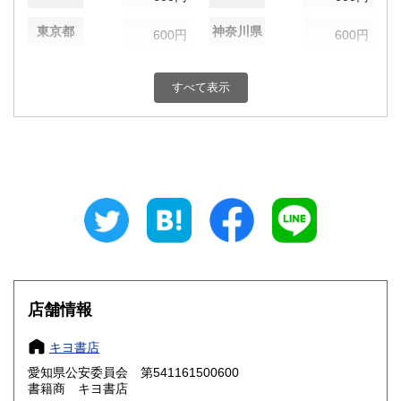
東京都
神奈川県
600円
600円
新潟県
富山県
600円
600円
すべて表示
石川県
福井県
600円
600円
山梨県
長野県
600円
600円
岐阜県
静岡県
600円
600円
愛知県
三重県
600円
600円
滋賀県
京都府
600円
600円
大阪府
兵庫県
600円
600円
店舗情報
奈良県
和歌山県
600円
600円
キヨ書店
愛知県公安委員会 第541161500600
鳥取県
島根県
600円
600円
書籍商 キヨ書店