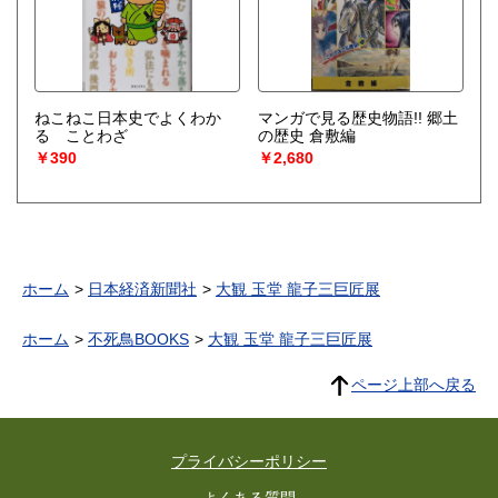
ねこねこ日本史でよくわか
マンガで見る歴史物語!! 郷土
る ことわざ
の歴史 倉敷編
￥390
￥2,680
ホーム
日本経済新聞社
大観 玉堂 龍子三巨匠展
ホーム
不死鳥BOOKS
大観 玉堂 龍子三巨匠展
ページ上部へ戻る
プライバシーポリシー
よくある質問