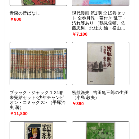
青森の昔ばなし
現代漫画 第1期 全15巻セッ
ト 全巻月報・帯付き 乱丁・
￥600
汚れ等あり
（鶴見俊輔、佐
藤忠男、北杜夫 編・横山隆
一/横山泰三/萩原賢次/加藤芳
￥7,100
郎/水木しげる/手塚治虫/小島
功/サトウサンペイ/白土三平/
園山俊二/東海林さだお/つげ
義春/石森章太郎）
ブラック・ジャック 1-24巻
密航漁夫 : 吉田亀三郎の生涯
未完結セット<少年チャンピ
（小島 敦夫）
オン・コミックス>
（手塚治
￥390
虫 著）
￥11,800