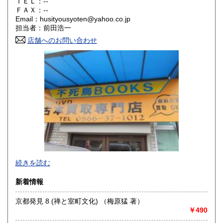
ＴＥＬ：--
奈良県
和歌山県
ＦＡＸ：--
300円
300円
Email：husityousyoten@yahoo.co.jp
担当者：前田浩一
鳥取県
島根県
300円
300円
店舗へのお問い合わせ
岡山県
広島県
300円
300円
山口県
徳島県
300円
300円
香川県
愛媛県
300円
300円
高知県
福岡県
300円
300円
佐賀県
長崎県
300円
300円
不死鳥BOOKSでは、書籍だけでなくCD、DVD、レコード、
熊本県
大分県
300円
300円
続きを読む
ゲーム、おもちゃ、骨董品まであらゆるものの買い取りがで
きます。店主が、日本全国買取にお伺いいたします。お気軽
宮崎県
鹿児島県
新着情報
300円
300円
にお問い合わせください。出張費は、無料です。
京都発見 8 (禅と室町文化) （梅原猛 著）
沖縄県
300円
沿線名：伯備線・桃太郎線(吉備線)
￥490
最寄駅：総社駅
営業時間：9時から17時