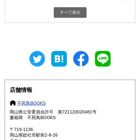
栃木県
群馬県
300円
300円
すべて表示
埼玉県
千葉県
300円
300円
東京都
神奈川県
300円
300円
新潟県
富山県
300円
300円
石川県
福井県
300円
300円
山梨県
長野県
300円
300円
店舗情報
岐阜県
静岡県
300円
300円
不死鳥BOOKS
愛知県
三重県
300円
300円
岡山県公安委員会許可 第721120020481号
書籍商 不死鳥BOOKS
滋賀県
京都府
300円
300円
〒719-1136
大阪府
兵庫県
300円
300円
岡山県総社市駅前2-8-26