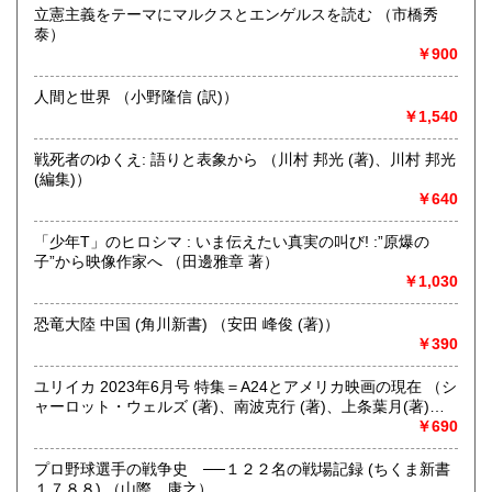
立憲主義をテーマにマルクスとエンゲルスを読む （市橋秀
定休日：年中無休
泰）
￥900
書籍の買取について
不死鳥BOOKSでは、書籍だけでなくCD、DVD、レコード、
人間と世界 （小野隆信 (訳)）
ゲーム、おもちゃ、骨董品まであらゆるものの買い取りがで
￥1,540
きます。店主が、日本全国買取にお伺いいたします。お気軽
にお問い合わせください。出張費は、無料です。
戦死者のゆくえ: 語りと表象から （川村 邦光 (著)、川村 邦光
(編集)）
￥640
取り扱い分野
哲学宗教、歴史、社会科学、自然科学、美術工芸、趣味、外
「少年T」のヒロシマ : いま伝えたい真実の叫び! :”原爆の
国書、サブカルチャー、古書一般（その他）
子”から映像作家へ （田邊雅章 著）
オールジャンル
￥1,030
恐竜大陸 中国 (角川新書) （安田 峰俊 (著)）
￥390
ユリイカ 2023年6月号 特集＝A24とアメリカ映画の現在 （シ
ャーロット・ウェルズ (著)、南波克行 (著)、上条葉月(著)、
五所純子 (著)）
￥690
プロ野球選手の戦争史 ──１２２名の戦場記録 (ちくま新書
１７８８) （山際 康之）