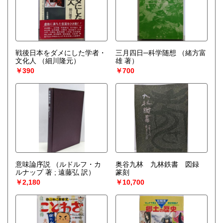
戦後日本をダメにした学者・
三月四日─科学随想
（緒方富
文化人
（細川隆元）
雄 著）
￥390
￥700
意味論序説
（ルドルフ・カ
奥谷九林 九林鉄書 図録
ルナップ 著 ; 遠藤弘 訳）
篆刻
￥2,180
￥10,700