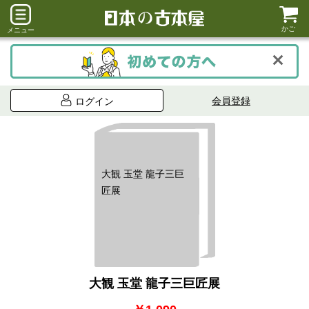
かご
メニュー
会員登録
ログイン
大観 玉堂 龍子三巨
匠展
大観 玉堂 龍子三巨匠展