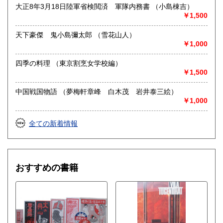
大正8年3月18日陸軍省検閲済 軍隊内務書 （小島棟吉）
￥1,500
天下豪傑 鬼小島彌太郎 （雪花山人）
￥1,000
四季の料理 （東京割烹女学校編）
￥1,500
中国戦国物語 （夢梅軒章峰 白木茂 岩井泰三絵）
￥1,000
全ての新着情報
おすすめの書籍