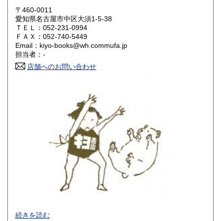
岡山県
広島県
600円
600円
〒460-0011
愛知県名古屋市中区大須1-5-38
ＴＥＬ：052-231-0994
山口県
徳島県
600円
600円
ＦＡＸ：052-740-5449
Email：kiyo-books@wh.commufa.jp
香川県
愛媛県
600円
600円
担当者：-
店舗へのお問い合わせ
高知県
福岡県
600円
600円
佐賀県
長崎県
600円
600円
熊本県
大分県
600円
600円
宮崎県
鹿児島県
600円
600円
沖縄県
600円
-
続きを読む