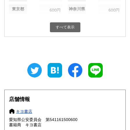
東京都
神奈川県
600円
600円
新潟県
富山県
600円
600円
すべて表示
石川県
福井県
600円
600円
山梨県
長野県
600円
600円
岐阜県
静岡県
600円
600円
愛知県
三重県
600円
600円
滋賀県
京都府
600円
600円
大阪府
兵庫県
600円
600円
店舗情報
奈良県
和歌山県
600円
600円
キヨ書店
愛知県公安委員会 第541161500600
鳥取県
島根県
600円
600円
書籍商 キヨ書店