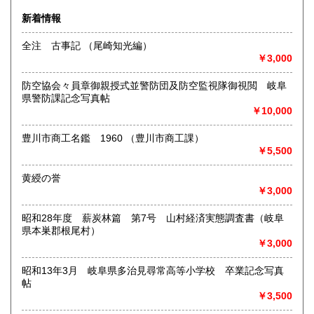
沿線名：大須観音駅4番出口 徒歩5分
新着情報
最寄駅：名古屋市営地下鉄鶴舞線
営業時間：12:00～18:00
全注 古事記 （尾崎知光編）
定休日：火曜日定休(仕入れのため不定休となる場合がござい
￥3,000
ます)
防空協会々員章御親授式並警防団及防空監視隊御視閲 岐阜
書籍の買取について
県警防課記念写真帖
美術関係、建築関係資料等扱っております。
￥10,000
また、江戸期からの古地図、刷り物など、視覚的に当時の様
子がわかる資料に力を入れております。
豊川市商工名鑑 1960 （豊川市商工課）
一般書や、専門書の扱いもございます。
￥5,500
店頭へのお持ち込み、宅配便でのご送付のいずれも承りま
す。
黄綬の誉
どうぞお気軽にご相談ください。
￥3,000
取り扱い分野
昭和28年度 薪炭林篇 第7号 山村経済実態調査書（岐阜
県本巣郡根尾村）
歴史、社会科学、自然科学、美術工芸、国語国文、古典籍、
￥3,000
近代文献、趣味、サブカルチャー、古書一般（その他）
昭和13年3月 岐阜県多治見尋常高等小学校 卒業記念写真
帖
￥3,500