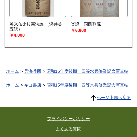
英米仏比較憲法論
（深井英
楽譜 国民歌謡
五訳）
￥6,600
￥4,000
ホーム
呉海兵団
昭和15年度後期 四等水兵修業記念写真帖
ホーム
キヨ書店
昭和15年度後期 四等水兵修業記念写真帖
ページ上部へ戻る
プライバシーポリシー
よくある質問