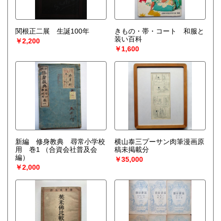
関根正二展 生誕100年
きもの・帯・コート 和服と
装い百科
￥2,200
￥1,600
新編 修身教典 尋常小学校
横山泰三プーサン肉筆漫画原
用 巻1
（合資会社普及会
稿未掲載分
編）
￥35,000
￥2,000