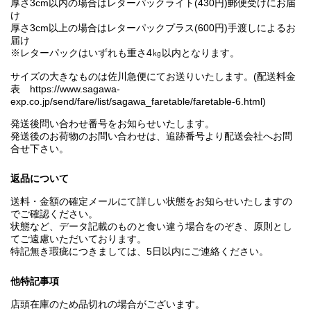
厚さ3cm以内の場合はレターパックライト(430円)郵便受けにお届
け
厚さ3cm以上の場合はレターパックプラス(600円)手渡しによるお
届け
※レターパックはいずれも重さ4㎏以内となります。
サイズの大きなものは佐川急便にてお送りいたします。(配送料金
表 https://www.sagawa-
exp.co.jp/send/fare/list/sagawa_faretable/faretable-6.html)
発送後問い合わせ番号をお知らせいたします。
発送後のお荷物のお問い合わせは、追跡番号より配送会社へお問
合せ下さい。
返品について
送料・金額の確定メールにて詳しい状態をお知らせいたしますの
でご確認ください。
状態など、データ記載のものと食い違う場合をのぞき、原則とし
てご遠慮いただいております。
特記無き瑕疵につきましては、5日以内にご連絡ください。
他特記事項
店頭在庫のため品切れの場合がございます。