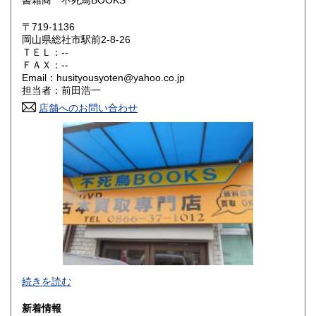
書籍商 不死鳥BOOKS
滋賀県
京都府
300円
300円
〒719-1136
大阪府
兵庫県
300円
300円
岡山県総社市駅前2-8-26
ＴＥＬ：--
奈良県
和歌山県
ＦＡＸ：--
300円
300円
Email：husityousyoten@yahoo.co.jp
担当者：前田浩一
鳥取県
島根県
300円
300円
店舗へのお問い合わせ
岡山県
広島県
300円
300円
山口県
徳島県
300円
300円
香川県
愛媛県
300円
300円
高知県
福岡県
300円
300円
佐賀県
長崎県
300円
300円
不死鳥BOOKSでは、書籍だけでなくCD、DVD、レコード、
熊本県
大分県
300円
300円
続きを読む
ゲーム、おもちゃ、骨董品まであらゆるものの買い取りがで
きます。店主が、日本全国買取にお伺いいたします。お気軽
宮崎県
鹿児島県
新着情報
300円
300円
にお問い合わせください。出張費は、無料です。