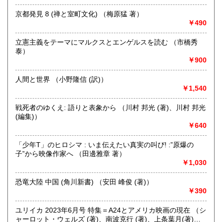
京都発見 8 (禅と室町文化) （梅原猛 著）
沖縄県
300円
沿線名：伯備線・桃太郎線(吉備線)
￥490
最寄駅：総社駅
営業時間：9時から17時
立憲主義をテーマにマルクスとエンゲルスを読む （市橋秀
定休日：年中無休
泰）
￥900
書籍の買取について
不死鳥BOOKSでは、書籍だけでなくCD、DVD、レコード、
人間と世界 （小野隆信 (訳)）
ゲーム、おもちゃ、骨董品まであらゆるものの買い取りがで
￥1,540
きます。店主が、日本全国買取にお伺いいたします。お気軽
にお問い合わせください。出張費は、無料です。
戦死者のゆくえ: 語りと表象から （川村 邦光 (著)、川村 邦光
(編集)）
￥640
取り扱い分野
哲学宗教、歴史、社会科学、自然科学、美術工芸、趣味、外
「少年T」のヒロシマ : いま伝えたい真実の叫び! :”原爆の
国書、サブカルチャー、古書一般（その他）
子”から映像作家へ （田邊雅章 著）
オールジャンル
￥1,030
恐竜大陸 中国 (角川新書) （安田 峰俊 (著)）
￥390
ユリイカ 2023年6月号 特集＝A24とアメリカ映画の現在 （シ
ャーロット・ウェルズ (著)、南波克行 (著)、上条葉月(著)、