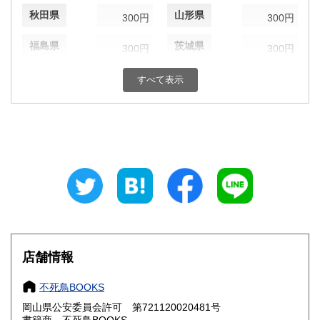
秋田県
山形県
300円
300円
福島県
茨城県
300円
300円
栃木県
群馬県
300円
300円
すべて表示
埼玉県
千葉県
300円
300円
東京都
神奈川県
300円
300円
新潟県
富山県
300円
300円
石川県
福井県
300円
300円
山梨県
長野県
300円
300円
店舗情報
岐阜県
静岡県
300円
300円
不死鳥BOOKS
愛知県
三重県
300円
300円
岡山県公安委員会許可 第721120020481号