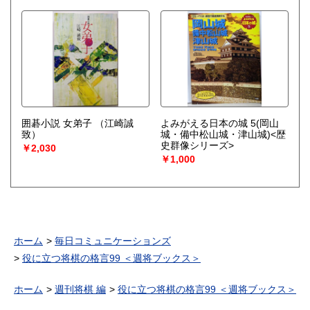
原作 ; 鹿野晴夫, 土居佳代子
共著 ;川島隆太 監修）
囲碁小説 女弟子
（江崎誠
よみがえる日本の城 5(岡山
致）
城・備中松山城・津山城)<歴
史群像シリーズ>
￥2,030
￥1,000
ホーム
毎日コミュニケーションズ
役に立つ将棋の格言99 ＜週将ブックス＞
ホーム
週刊将棋 編
役に立つ将棋の格言99 ＜週将ブックス＞