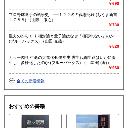
五所純子 (著)）
￥690
プロ野球選手の戦争史 ──１２２名の戦場記録 (ちくま新書
１７８８) （山際 康之）
￥730
重力のからくり 相対論と量子論はなぜ「相容れない」のか
(ブルーバックス) （山田 克哉）
￥820
カラー図説 生命の大進化40億年史 古生代編生命はいかに誕
生し、多様化したのか (ブルーバックス) （土屋 健 (著)）
￥930
全ての新着情報
おすすめの書籍