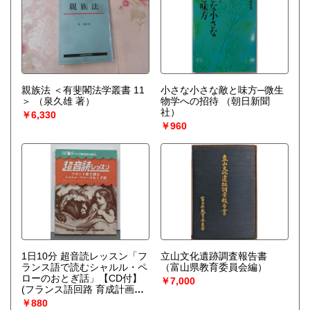
親族法 ＜有斐閣法学叢書 11
小さな小さな敵と味方─微生
＞
（泉久雄 著）
物学への招待
（朝日新聞
社）
￥6,330
￥960
1日10分 超音読レッスン「フ
立山文化遺跡調査報告書
ランス語で読むシャルル・ペ
（富山県教育委員会編）
ローのおとぎ話」【CD付】
￥7,000
(フランス語回路 育成計画シ
リーズ)
（シャルル・ペロー
￥880