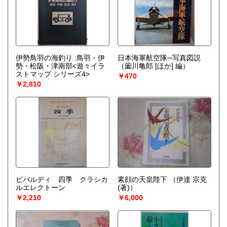
伊勢鳥羽の海釣り :鳥羽・伊
日本海軍航空隊─写真図説
勢・松阪・津南部<遊々イラ
（薗川亀郎 [ほか] 編）
ストマップ シリーズ4>
￥470
￥2,810
ビバルディ 四季 クラシカ
素顔の天皇陛下
（伊達 宗克
ルエレクトーン
(著)）
￥2,210
￥6,000