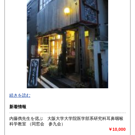
高知県
福岡県
250円
250円
佐賀県
長崎県
250円
250円
熊本県
大分県
250円
250円
宮崎県
鹿児島県
250円
250円
沖縄県
250円
続きを読む
新着情報
内藤儁先生を偲ぶ 大阪大学大学院医学部系研究科耳鼻咽喉
科学教室 （同窓会 参九会）
-
￥10,000