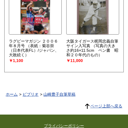
ラグビーマガジン ２００６
大阪タイガース梶岡忠義自筆
年８月号
（表紙：菊谷崇
サイン入写真
（写真の大き
（日本代表FL）/ジャパン、
さ約16×11.5cm ペン書 昭
大敗続く）
和２０年代のもの）
￥1,100
￥11,000
ホーム
ビブリオ
山崎豊子自筆草稿
ページ上部へ戻る
プライバシーポリシー