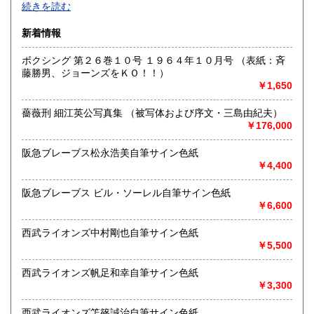
続きを読む
球をはじめスポーツ関連書籍やユニホーム・バット・グロー
ブなどの実使用品・記念品を専門的に扱っています。
新着情報
沿線名：都営新宿線・三田線、東京メトロ半蔵門線
ボクシング 第２６巻１０号 １９６４年１０月号 （表紙：斉
最寄駅：神保町駅A7出口徒歩3分・JRお茶の水駅徒歩8分
藤勝男、ジョーンズをＫＯ！！）
営業時間：11:00〜18:00
￥1,650
定休日：日曜日・月曜日
薔薇刑 細江英公写真集 （被写体および序文・三島由紀夫）
書籍の買取について
￥176,000
色紙・掛軸・書簡・原稿・芸能人のサインなどの肉筆類、野
球をはじめスポーツ関連の書籍やユニホーム・バット・グロ
阪急ブレーブス松永浩美自筆サイン色紙
ーブなどの実使用品・記念品を専門的に扱っています。
￥4,400
阪急ブレーブス ビル・ソーレル自筆サイン色紙
取り扱い分野
￥6,600
近代文献、趣味、古書一般（その他）
西武ライオンズ中村剛也自筆サイン色紙
￥5,500
西武ライオンズ帆足和幸自筆サイン色紙
￥3,300
西武ライオンズ笘篠誠治自筆サイン色紙