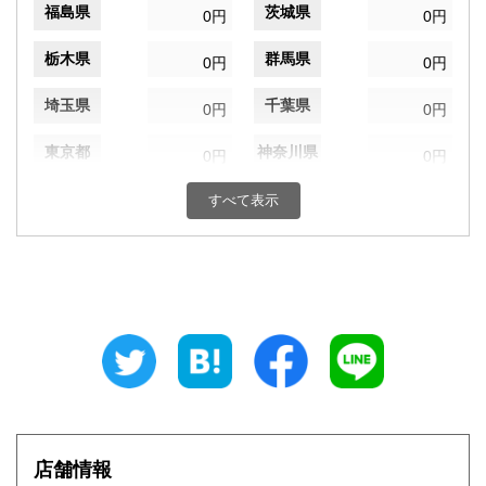
福島県
茨城県
0円
0円
栃木県
群馬県
0円
0円
埼玉県
千葉県
0円
0円
東京都
神奈川県
0円
0円
新潟県
富山県
すべて表示
0円
0円
石川県
福井県
0円
0円
山梨県
長野県
0円
0円
岐阜県
静岡県
0円
0円
愛知県
三重県
0円
0円
滋賀県
京都府
0円
0円
店舗情報
大阪府
兵庫県
0円
0円