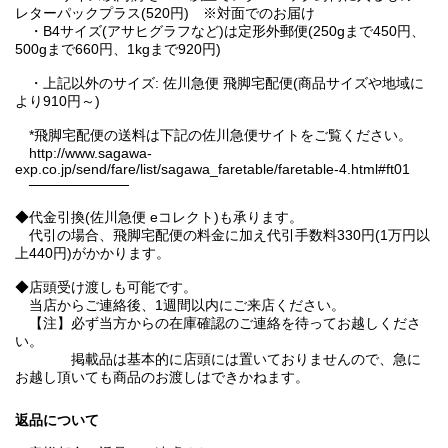
レターパックプラス(520円) ※対面でのお届け
・B4サイズ(アサヒグラフなど)は定形外郵便(250gまで450円、
500gまで660円、1kgまで920円)
・上記以外のサイズ: 佐川急便 飛脚宅配便(商品サイズや地域に
より910円～)
*飛脚宅配便の送料は下記の佐川急便サイトをご覧ください。
http://www.sagawa-
exp.co.jp/send/fare/list/sagawa_faretable/faretable-4.html#ft01
──────────
◆代金引換(佐川急便 eコレクト)も承ります。
代引の場合、飛脚宅配便の料金に加え代引手数料330円(1万円以
上440円)がかかります。
◆店頭受け渡しも可能です。
当店からご連絡後、1週間以内にご来店ください。
【注】必ず当方からの在庫確認のご連絡を待ってお越しくださ
い。
掲載品は基本的に店頭には置いておりませんので、急に
お越し頂いても商品のお渡しはできかねます。
返品について