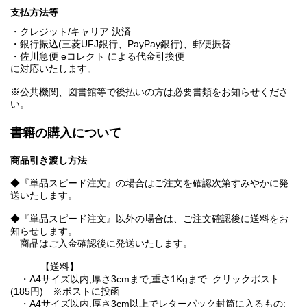
支払方法等
・クレジット/キャリア 決済
・銀行振込(三菱UFJ銀行、PayPay銀行)、郵便振替
・佐川急便 eコレクト による代金引換便
に対応いたします。
※公共機関、図書館等で後払いの方は必要書類をお知らせくださ
い。
書籍の購入について
商品引き渡し方法
◆『単品スピード注文』の場合はご注文を確認次第すみやかに発
送いたします。
◆『単品スピード注文』以外の場合は、ご注文確認後に送料をお
知らせします。
商品はご入金確認後に発送いたします。
───【送料】───
・A4サイズ以内,厚さ3cmまで,重さ1Kgまで: クリックポスト
(185円) ※ポストに投函
・A4サイズ以内,厚さ3cm以上でレターパック封筒に入るもの: