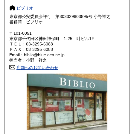
ビブリオ
奈良県
和歌山県
0円
0円
東京都公安委員会許可 第303329803895号 小野祥之
書籍商 ビブリオ
鳥取県
島根県
0円
0円
〒101-0051
岡山県
広島県
0円
0円
東京都千代田区神田神保町 1-25 叶ビル1F
ＴＥＬ：03-3295-6088
ＦＡＸ：03-3295-6088
山口県
徳島県
0円
0円
Email：biblio@blue.ocn.ne.jp
担当者：小野 祥之
香川県
愛媛県
0円
0円
店舗へのお問い合わせ
高知県
福岡県
0円
0円
佐賀県
長崎県
0円
0円
熊本県
大分県
0円
0円
宮崎県
鹿児島県
0円
0円
沖縄県
0円
色紙・掛軸・書簡・原稿・芸能人のサインなどの肉筆類、野