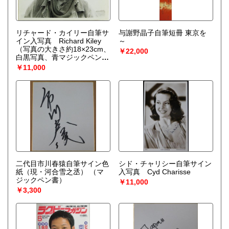
リチャード・カイリー自筆サ
与謝野晶子自筆短冊 東京を
イン入写真 Richard Kiley
～
（写真の大きさ約18×23cm、
￥22,000
白黒写真、青マジックペン
書）
￥11,000
二代目市川春猿自筆サイン色
シド・チャリシー自筆サイン
紙（現・河合雪之丞）
（マ
入写真 Cyd Charisse
ジックペン書）
￥11,000
￥3,300