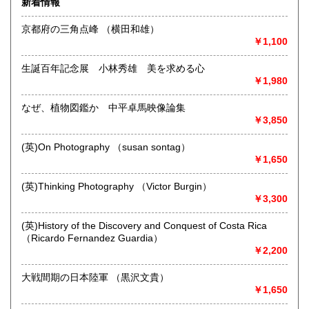
新着情報
京都府の三角点峰 （横田和雄）
￥1,100
生誕百年記念展 小林秀雄 美を求める心
￥1,980
なぜ、植物図鑑か 中平卓馬映像論集
◆本の在庫について◆
￥3,850
当店に在庫している本はほぼ別棟倉庫に保管していますの
で、性急なお求めにはご対応致し兼ねます。ご来店にてお求
(英)On Photography （susan sontag）
めになりたい場合は事前にご一報下さいませ。
￥1,650
沿線名：-
(英)Thinking Photography （Victor Burgin）
最寄駅：-
￥3,300
営業時間：平日・土・祝10時半～18時
定休日：日曜日
(英)History of the Discovery and Conquest of Costa Rica
（Ricardo Fernandez Guardia）
書籍の買取について
￥2,200
-
大戦間期の日本陸軍 （黒沢文貴）
￥1,650
取り扱い分野