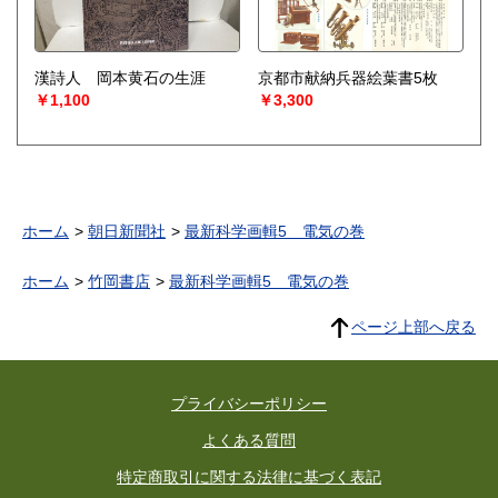
漢詩人 岡本黄石の生涯
京都市献納兵器絵葉書5枚
￥1,100
￥3,300
ホーム
朝日新聞社
最新科学画輯5 電気の巻
ホーム
竹岡書店
最新科学画輯5 電気の巻
ページ上部へ戻る
プライバシーポリシー
よくある質問
特定商取引に関する法律に基づく表記