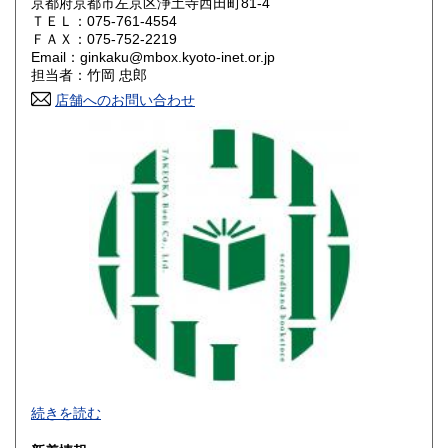
京都府京都市左京区浄土寺西田町81-4
岡山県
広島県
550円
550円
ＴＥＬ：075-761-4554
ＦＡＸ：075-752-2219
Email：ginkaku@mbox.kyoto-inet.or.jp
山口県
徳島県
550円
550円
担当者：竹岡 忠郎
香川県
店舗へのお問い合わせ
愛媛県
550円
550円
高知県
福岡県
550円
600円
佐賀県
長崎県
600円
600円
熊本県
大分県
600円
600円
宮崎県
鹿児島県
600円
600円
沖縄県
1,600円
続きを読む