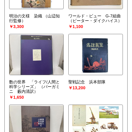
明治の文様 染織
（山辺知
ワールド・ビュー G-7組曲
行監修）
（ピーター・ダイクハイス）
￥3,300
￥1,100
数の世界 「ライフ/人間と
聖戦記念 浜本部隊
科学シリーズ」
（バーガミ
￥13,200
ニ 藪内清訳）
￥1,650