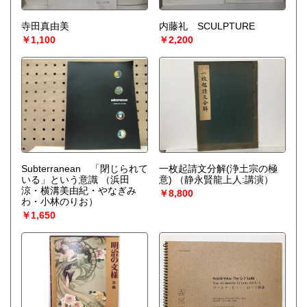
寺田真由美
内藤礼 SCULPTURE
￥1,100
￥2,200
Subterranean 「閉じられて
一枚起請文分解(浄土宗の極
いる」という意識
（浜田
意)
（静永賢龍上人:講演）
涼・横溝美由紀・やなぎみ
￥8,800
わ・小林のりお）
￥1,650