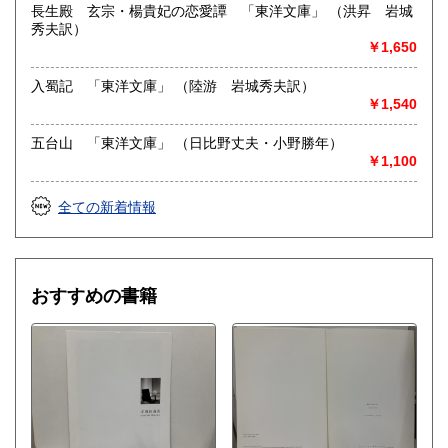
総記、哲学宗教、歴史、社会科学、自然科学、美術工芸、国
長生殿 玄宗・楊貴妃の恋愛譚 「東洋文庫」 （洪昇 岩城
語国文、外国文学、近代文献、趣味、外国書、サブカルチャ
秀夫訳）
ー、古書一般（その他）
￥1,650
入蜀記 「東洋文庫」 （陸游 岩城秀夫訳）
￥1,540
五台山 「東洋文庫」 （日比野丈夫・小野勝年）
￥1,100
全ての新着情報
おすすめの書籍