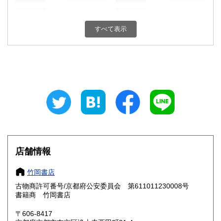
東京都
神奈川県
550円
550円
すべて表示
新潟県
富山県
550円
550円
石川県
福井県
550円
550円
山梨県
長野県
550円
550円
岐阜県
静岡県
550円
550円
愛知県
三重県
550円
550円
滋賀県
京都府
550円
550円
店舗情報
大阪府
兵庫県
550円
550円
竹岡書店
奈良県
和歌山県
古物商許可番号/京都府公安委員会 第611011230008号
550円
550円
書籍商 竹岡書店
鳥取県
島根県
550円
550円
〒606-8417