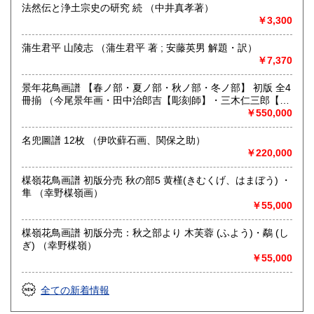
法然伝と浄土宗史の研究 続 （中井真孝著）
京都線河原町駅
￥3,300
営業時間：11:00〜18:00
定休日：日曜日
蒲生君平 山陵志 （蒲生君平 著 ; 安藤英男 解題・訳）
￥7,370
書籍の買取について
メール、お電話など、お気軽にお問い合わせください。
景年花鳥画譜 【春ノ部・夏ノ部・秋ノ部・冬ノ部】 初版 全4
本棚全体やだいたいの量、主な本など、スマホ等での画像が
冊揃 （今尾景年画・田中治郎吉【彫刻師】・三木仁三郎【摺
ございましたらメールで送って頂けますと非常にわかりやす
師】）
￥550,000
いです。
名兜圖譜 12枚 （伊吹蘚石画、関保之助）
￥220,000
取り扱い分野
総記、歴史、社会科学、美術工芸、国語国文、古典籍、趣
楳嶺花鳥画譜 初版分売 秋の部5 黄槿(きむくげ、はまぼう) ・
味、古書一般（その他）
隼 （幸野楳嶺画）
浮世絵、木版画、古典籍、一般書籍
￥55,000
楳嶺花鳥画譜 初版分売：秋之部より 木芙蓉 (ふよう)・鷸 (し
ぎ) （幸野楳嶺）
￥55,000
全ての新着情報