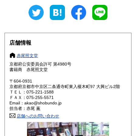
岐阜県
静岡県
1,000円
1,000円
愛知県
三重県
1,000円
1,000円
滋賀県
京都府
1,000円
1,000円
店舗情報
大阪府
兵庫県
1,000円
1,000円
赤尾照文堂
奈良県
和歌山県
1,000円
1,000円
京都府公安委員会許可 第4980号
書籍商 赤尾照文堂
鳥取県
島根県
1,000円
1,000円
〒604-0931
岡山県
広島県
1,000円
1,000円
京都府京都市中京区二条通寺町東入榎木町97 大興ビル2階
ＴＥＬ：075-221-1588
ＦＡＸ：075-255-5571
山口県
徳島県
1,000円
1,000円
Email：akao@shobundo.jp
担当者：赤尾 薫
香川県
愛媛県
1,000円
1,000円
店舗へのお問い合わせ
高知県
福岡県
1,000円
1,000円