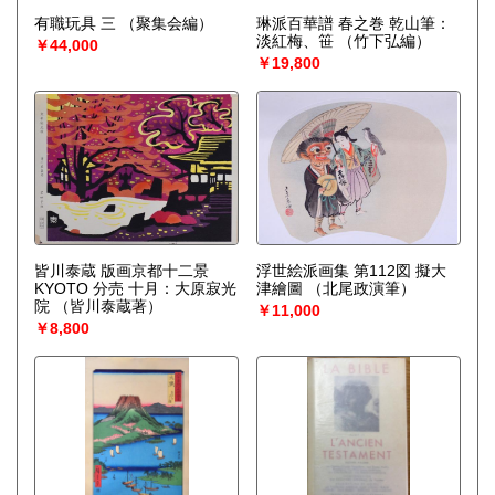
有職玩具 三
（聚集会編）
琳派百華譜 春之巻 乾山筆：
淡紅梅、笹
（竹下弘編）
￥44,000
￥19,800
皆川泰蔵 版画京都十二景
浮世絵派画集 第112図 擬大
KYOTO 分売 十月：大原寂光
津繪圖
（北尾政演筆）
院
（皆川泰蔵著）
￥11,000
￥8,800