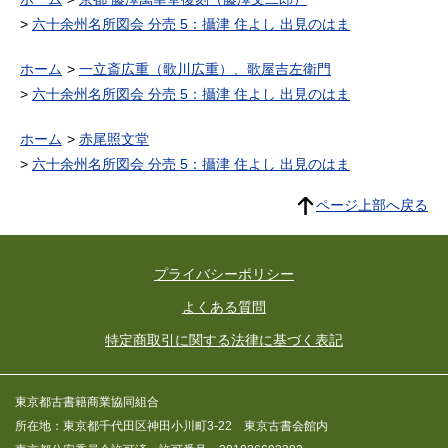
六十余州名所図会 分売 5：攝津 住よし 出見のはま
ホーム
一立斎広重（歌川広重）、歌屋吉左衛門
六十余州名所図会 分売 5：攝津 住よし 出見のはま
ホーム
赤尾照文堂
六十余州名所図会 分売 5：攝津 住よし 出見のはま
ページ上部へ戻る
プライバシーポリシー
よくある質問
特定商取引に関する法律に基づく表記
東京都古書籍商業協同組合
所在地：東京都千代田区神田小川町3-22 東京古書会館内