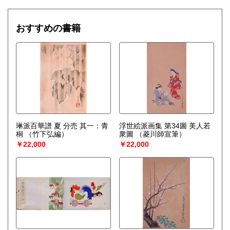
おすすめの書籍
琳派百華譜 夏 分売 其一：青
浮世絵派画集 第34圖 美人若
桐
（竹下弘編）
衆圖
（菱川師宣筆）
￥22,000
￥22,000