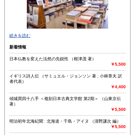
佐賀県
長崎県
1,000円
1,000円
熊本県
大分県
1,000円
1,000円
宮崎県
鹿児島県
1,000円
1,000円
続きを読む
沖縄県
1,500円
新着情報
日本仏教を変えた法然の先鋭性 （根津茂 著）
￥5,500
京都・寺町二条に店舗を構える古書店です（令和2年6月に河
原町六角から移転しました）。木版画の図案本・浮世絵・古
イギリス詩人伝 （サミュエル・ジョンソン 著 ; 小林章夫 訳
典籍などを扱っております。一般書籍もございますが、「日
者代表）
本の古本屋」からご覧になった本は、ご来店の前にあらかじ
￥4,400
めメールにて有無をお問い合わせいただくとスムーズです(店
頭に無い場合がございます)。
傾城買四十八手 ＜複刻日本古典文学館 第2期＞ （山東京伝
Akao Shobundo Bookshop at Kyoto city, Japan
著）
（Woodblock, Ukiyoe etc.）
￥5,500
https://shobundo.shop-pro.jp/
明治初年北海紀聞 : 北海道・千島・アイヌ （清野謙次 編）
￥5,500
沿線名：京都市営地下鉄東西線
最寄駅：京都市営地下鉄市役所前/京阪電鉄京都線三条駅/阪急