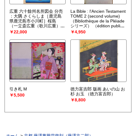
広重 六十餘州名所図会 分売
La Bible : l'Ancien Testament
：大隅 さくらしま［鹿児島
TOME 2 (second volume)
県鹿児島市小川町］桜島
（Bibliothèque de la Pléiade
（一立斎広重（歌川広重）、
シリーズ）
（édition publiée
歌屋吉左衛門）
sous la direction d'Édouard
￥22,000
￥4,950
Dhorme）
引き札 M
徳力富吉郎 版画 あいの山 お
杉 お玉
（徳力富吉郎）
￥5,500
￥8,800
ホーム
京都 藤澤萬華堂復刻（藤澤文二郎）