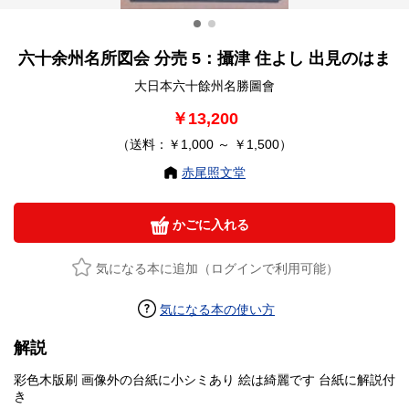
六十余州名所図会 分売 5：攝津 住よし 出見のはま
大日本六十餘州名勝圖會
￥13,200
（送料：￥1,000 ～ ￥1,500）
赤尾照文堂
かごに入れる
気になる本に追加（ログインで利用可能）
気になる本の使い方
解説
彩色木版刷 画像外の台紙に小シミあり 絵は綺麗です 台紙に解説付
き