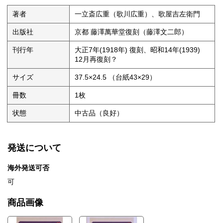
著者
一立斎広重（歌川広重）、歌屋吉左衛門
出版社
京都 藤澤萬華堂復刻（藤澤文二郎）
刊行年
大正7年(1918年) 復刻、昭和14年(1939)
12月再復刻？
サイズ
37.5×24.5 （台紙43×29）
冊数
1枚
状態
中古品（良好）
発送について
海外発送可否
可
商品画像