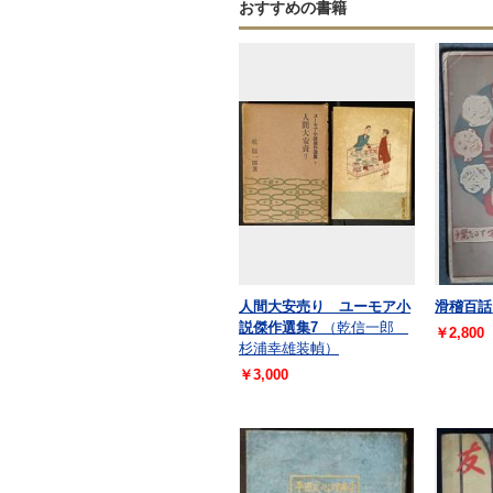
おすすめの書籍
人間大安売り ユーモア小
滑稽百話
説傑作選集7
（乾信一郎
￥2,800
杉浦幸雄装幀）
￥3,000