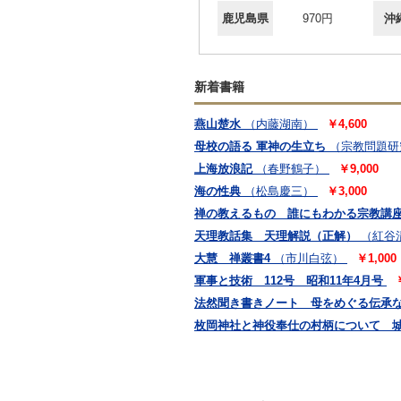
鹿児島県
970円
沖
新着書籍
燕山楚水
（内藤湖南）
￥4,600
母校の語る 軍神の生立ち
（宗教問題研
上海放浪記
（春野鶴子）
￥9,000
海の性典
（松島慶三）
￥3,000
禅の教えるもの 誰にもわかる宗教講座
天理教話集 天理解説（正解）
（紅谷
大慧 禅叢書4
（市川白弦）
￥1,000
軍事と技術 112号 昭和11年4月号
法然聞き書きノート 母をめぐる伝承
枚岡神社と神役奉仕の村柄について 城