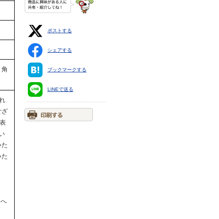
ポストする
シェアする
、角
ブックマークする
LINEで送る
され
ござ
の表
い
いた
いた
けへ