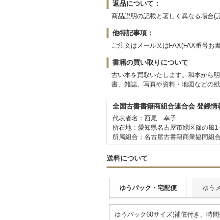
返品について：
商品説明の記載と著しく異なる場合(
他特記事項：
ご注文はメール又はFAX(FAX番号
書籍の買い取りについて
古い本を買取いたします。和本から明
書、雑誌、写真や資料・地図などの紙
全国古書書籍商組合連合会 登録情
代表者名：西尾 幸子
所在地：愛知県名古屋市緑区篠の風1-91
所属組合：名古屋古書籍商業協同組
送料について
ゆうパック・宅配便
ゆう
ゆうパック60サイズ(補償付き、時