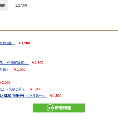
縄県
1,270円
究所 編）
￥1,500
3
（伊福部隆彦）
￥2,800
清 編）
￥1,000
￥2,000
など
（高橋良和）
￥1,000
と陣屋 別冊4号
（中谷義一）
￥1,500
新着情報