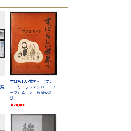
念
すばらしい世界へ
（マン
遅塚
ロ・リーフ（マンロー・リ
ーフ）絵・文 秋庭俊彦
訳）
￥24,000