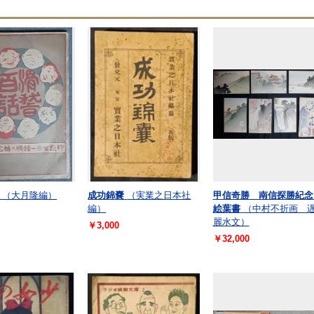
（大月隆編）
成功錦嚢
（実業之日本社
甲信奇勝 南信探勝紀
編）
絵葉書
（中村不折画 
麗水文）
￥3,000
￥32,000