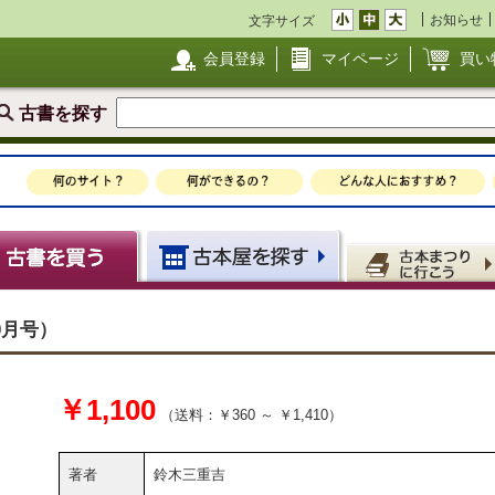
お知らせ
文字サイズ
会員登録
マイページ
買い
古書を探す
0月号）
￥1,100
（送料：￥360 ～ ￥1,410）
著者
鈴木三重吉