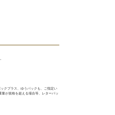
す。
パックプラス、ゆうパックも、ご指定い
重量が規格を超える場合等、レターパッ