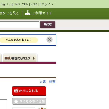
Sign Up [
ENG
|
CHN
|
KOR
]
ログイン
物かごを見る
ご利用ガイド
古書 転蓬