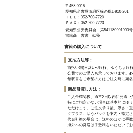
〒458-0015
愛知県名古屋市緑区篠の風1-910-201
ＴＥＬ：052-700-7720
ＦＡＸ：052-700-7720
愛知県公安委員会 第541180901900号
書籍商 古書 転蓬
書籍の購入について
支払方法等：
前払い制(三菱UFJ銀行、ゆうちょ
公費でのご購入も承っております。必
領収書をご希望の方はご注文時に宛名
商品引渡し方法：
ご入金確認後、通常2日以内に発送い
特にご指定がない場合は基本的にゆう
ただけます。ご注文承り後、厚さ・重
クプラス、ゆうパックを案内・指定さ
代金引換の場合は、送料のほかに手数料
海外への発送は手数料をいただいてお