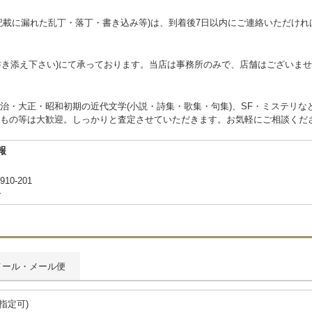
記載に漏れた乱丁・落丁・書き込み等)は、到着後7日以内にご連絡いただけ
お書き添え下さい)にて承っております。当店は事務所のみで、店舗はございま
治・大正・昭和初期の近代文学(小説・詩集・歌集・句集)、SF・ミステリな
もの等は大歓迎。しっかりと査定させていただきます。お気軽にご相談くだ
報
0-201
合
メール・メール便
間指定可)