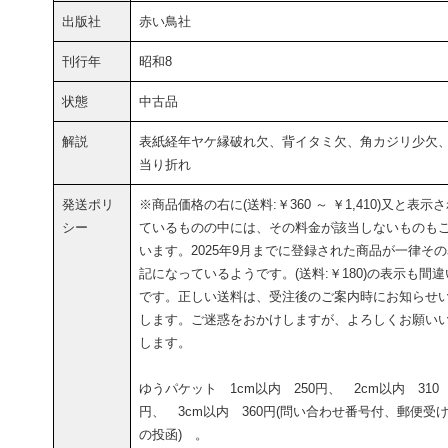
出版社
赤い鳥社
刊行年
昭和8
状態
中古品
解説
表紙経年ヤケ縁破れ欠、背イタミ欠、角カジリ少欠
当り折れ
発送ポリ
※商品価格の右に(送料:￥360 ～ ￥1,410)又と表示
シー
ているものの中には、その料金が該当しないものも
います。2025年9月までに登録された商品が一律そ
記になっているようです。(送料:￥180)の表示も間違
です。正しい送料は、受注後のご案内時にお知らせ
します。ご迷惑をおかけしますが、よろしくお願い
します。
ゆうパケット 1cm以内 250円、 2cm以内 310
円、 3cm以内 360円(問い合わせ番号付、郵便受
の投函) 。