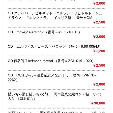
※当店は【インボイス制度】の適格請求書発行事業者では
￥2,000
ございません。
●当店では迅速な発送を心掛けています。
CD クライバー、ビルギット・ニルソン／リヒャルト・シュ
ご送金、ご決済の確認が出来ましたら通常24時間以内にお
トラウス 『エレクトラ』 イタリア盤 （番号＝GM
買上商品を発送しています。
6.0001）
￥2,500
（ゆうメールは例外が有ります）。
●商品の発送に際しては水濡れ対策等、丁寧な梱包を心掛けて
CD move／electrock （番号＝AVCT-10015）
います。
￥2,000
●一部の商品は店頭販売の為、品切れになる場合が有りま
す。 ご容赦下さい。
CD エルヴィス・ゴーズ・バロック （番号＝8.99 0054J）
●当店は古書以外にも様々な商品を取り扱っています。下記
￥1,200
『Webサイト』をぜひご覧下さい。
CD 鶴谷智生/crimson thread （番号＝ZCL-019～020）
沿線名：東急田園都市線
￥2,500
最寄駅：三軒茶屋駅北出口Aから下北沢方面へ6分 ゴリラビ
ルの向かい 小田急バス太子堂停留所前
CD Qいしかわ＋遠藤征志／なかよし （番号＝WNCD-
営業時間：平日=10:00〜19:00 日曜・祭日=12:00～18:00
2262）
定休日：火曜日
￥2,800
書籍の買取について
描いちゃ消し描いちゃ消し 岡本喜八の絵コンテ帖 サイン
入り （岡本喜八）
店頭買取り、出張買取りを承っております。
￥38,000
古物商として書籍以外の品々も買取りしています。
お気軽にご相談下さい。