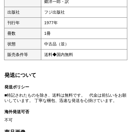
郷洋一郎・訳
出版社
フジ出版社
刊行年
1977年
冊数
1冊
状態
中古品（並）
販売条件等
送料◆国内無料
発送について
発送ポリシー
■特記されたものを除き、送料は無料です。 代金は前払いをお願
いしています。 丁寧な梱包、迅速な発送を心掛けています。
海外発送可否
不可