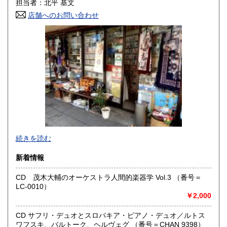
担当者：北平 基文
店舗へのお問い合わせ
高知県
福岡県
600円
600円
佐賀県
長崎県
600円
600円
熊本県
大分県
600円
600円
宮崎県
鹿児島県
600円
600円
沖縄県
600円
●当店では国内送料は無料です。（特記されたものを除きま
続きを読む
す）。
クリックポスト、スマートレター、レターパック、ゆうメ
新着情報
ール、定形外郵便、
ネコポス、ヤマト宅急便などでお届けしています。
CD 茂木大輔のオーケストラ人間的楽器学 Vol.3 （番号＝
但し、お客様が配送方法をご指定になる場合又は、
LC-0010）
後払いをご希望の場合は送料の実費をお支払い頂きます。
￥2,000
代引きをご希望の場合は代引き手数料及び送料の実費をお
支払い下さい。
●公費ご購入を承ります。 送料は実費をご負担下さい。 お
CD サフリ・デュオとスロバキア・ピアノ・デュオ／ルトス
支払いは後払いが可能です。
ワフスキ、バルトーク、ヘルヴェグ （番号＝CHAN 9398）