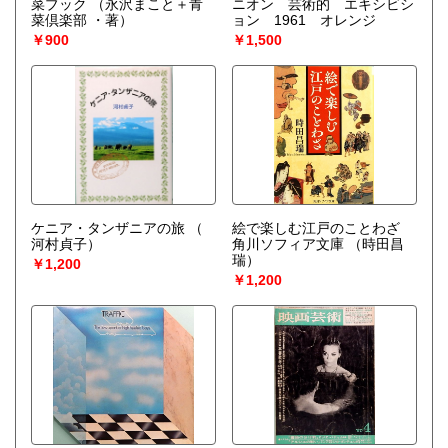
菜ブック
（永沢まこと＋青
ニオン 芸術的 エキシビシ
菜倶楽部 ・著）
ョン 1961 オレンジ
￥900
￥1,500
ケニア・タンザニアの旅
（
絵で楽しむ江戸のことわざ
河村貞子）
角川ソフィア文庫
（時田昌
瑞）
￥1,200
￥1,200