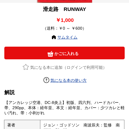
滑走路 RUNWAY
￥1,000
（送料：￥0 ～ ￥600）
サムタイム
かごに入れる
気になる本に追加（ログインで利用可能）
気になる本の使い方
解説
【アンカレッジ空港、DC-8炎上】初版、四六判、ハードカバー、
帯、290pp、本体：経年並、本文：経年並、カバー：少ツカレと軽
い汚れ、帯：小剥がれ
著者
ジョン・ゴッドソン 南波辰夫：監修 南