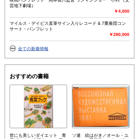
映画パンフレット 岡本喜八監督 ワンマンショー 小判 （文
芸地下劇場）
取り扱い分野
￥4,000
社会科学、美術工芸、趣味、外国書、サブカルチャー、古書
一般（その他）
マイルス・デイビス直筆サイン入りレコード & 7重奏団コン
アナログ・レコードやCDなどの音楽・音声・映像メディア
サート・パンフレット
￥280,000
全ての新着情報
おすすめの書籍
世にも美しいダイエット 青
ソ連 絵はがき／オール・ユ