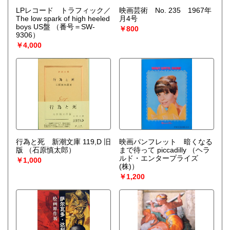
LPレコード トラフィック／
映画芸術 No. 235 1967年
The low spark of high heeled
月4号
boys US盤
（番号＝SW-
￥800
9306）
￥4,000
行為と死 新潮文庫 119,D 旧
映画パンフレット 暗くなる
版
（石原慎太郎）
まで待って piccadilly
（ヘラ
ルド・エンタープライズ
￥1,000
(株)）
￥1,200