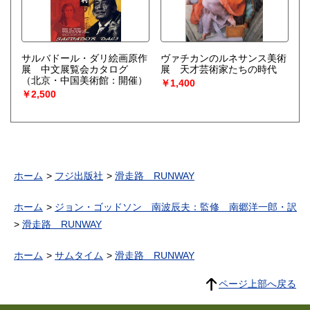
サルバドール・ダリ絵画原作
ヴァチカンのルネサンス美術
展 中文展覧会カタログ
展 天才芸術家たちの時代
（北京・中国美術館：開催）
￥1,400
￥2,500
ホーム
フジ出版社
滑走路 RUNWAY
ホーム
ジョン・ゴッドソン 南波辰夫：監修 南郷洋一郎・訳
滑走路 RUNWAY
ホーム
サムタイム
滑走路 RUNWAY
ページ上部へ戻る