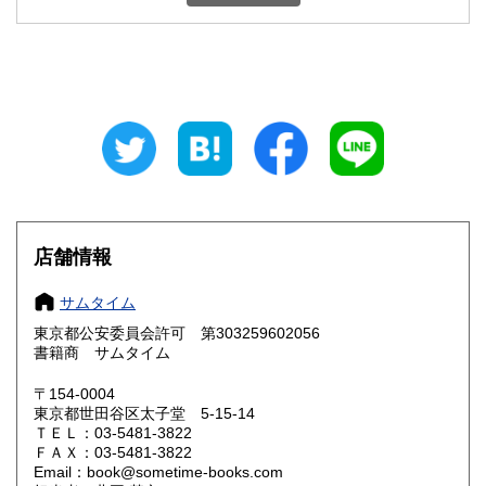
石川県
福井県
600円
600円
山梨県
長野県
600円
600円
岐阜県
静岡県
600円
600円
愛知県
三重県
600円
600円
滋賀県
京都府
600円
600円
大阪府
兵庫県
600円
600円
店舗情報
奈良県
和歌山県
600円
600円
サムタイム
東京都公安委員会許可 第303259602056
鳥取県
島根県
600円
600円
書籍商 サムタイム
岡山県
広島県
600円
600円
〒154-0004
東京都世田谷区太子堂 5-15-14
ＴＥＬ：03-5481-3822
山口県
徳島県
600円
600円
ＦＡＸ：03-5481-3822
Email：book@sometime-books.com
香川県
愛媛県
600円
600円