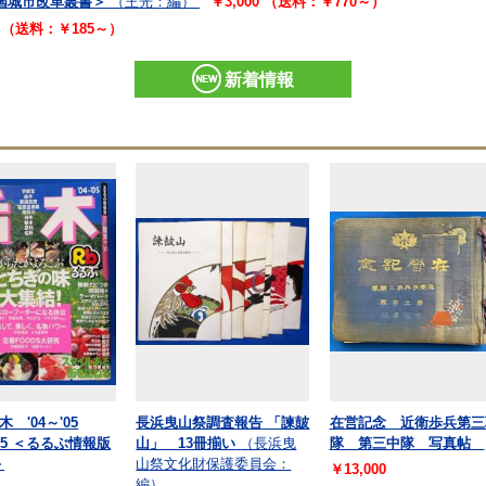
国城市改革叢書＞
（王光：編）
￥3,000 （送料：￥770～）
0 （送料：￥185～）
新着情報
 '04～'05
長浜曳山祭調査報告 「諫皷
在営記念 近衛歩兵第三
2005 ＜るるぶ情報版
山」 13冊揃い
（長浜曳
隊 第三中隊 写真帖
＞
山祭文化財保護委員会：
￥13,000
編）