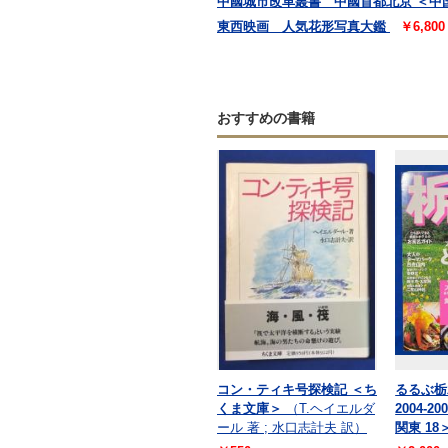
中國城市改革叢書 中國首都北京 ＜中
東西映画 人気花形写真大鑑
￥6,80
おすすめの書籍
コン・ティキ号探検記 ＜ち
るるぶ栃木
くま文庫＞
（T.ヘイエルダ
2004-
ール 著 ; 水口志計夫 訳）
関東 18