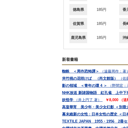
徳島県
185円
香
佐賀県
185円
長
鹿児島県
185円
沖
新着書籍
蜘蛛 ＜周作恐怖譚＞
（遠藤周作：著
夾竹桃の花咲けば （尚文館版）
（佐
影の領域 ＜青年の環 4 ＞
（野間宏：
NHK放送 新諸国物語 紅孔雀 上中下
妖怪学
（井上円了 著）
￥8,000 （
高畠華宵 美少年・美少女幻影 ＜別冊
幕末維新の女性 : 日本女性の歴史 ＜日本
TEXTILE JAPAN 1955・1956 2冊