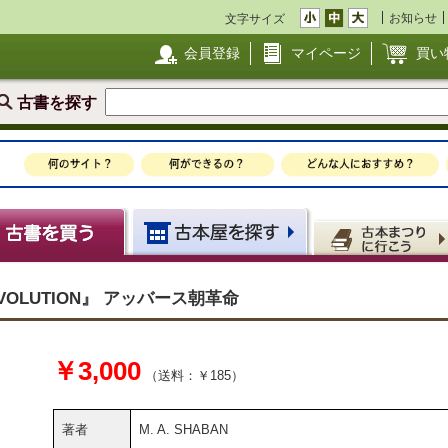
お知らせ
文字サイズ
会員登録
マイページ
買い
古書を探す
EVOLUTION』 アッバース朝革命
￥3,000
（送料：￥185）
著者
M. A. SHABAN