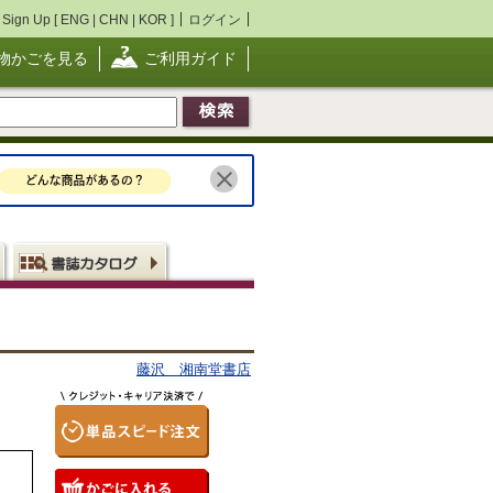
Sign Up [
ENG
|
CHN
|
KOR
]
ログイン
物かごを見る
ご利用ガイド
藤沢 湘南堂書店