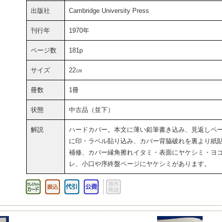
出版社
Cambridge University Press
刊行年
1970年
ページ数
181p
サイズ
22㎝
冊数
1冊
状態
中古品（並下）
解説
ハードカバー。本文に薄い鉛筆書き込み、見返しペ
に印・ラベル貼り込み、カバー背脇破れを裏より紙
補修、カバー縁角擦れイタミ・表面にヤケシミ・ヨ
レ、小口や序終盤ページにヤケシミがあります。