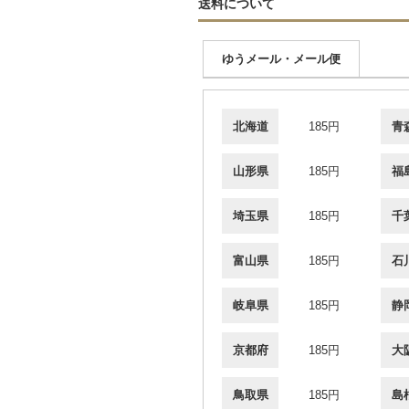
送料について
ゆうメール・メール便
北海道
185円
青
山形県
185円
福
埼玉県
185円
千
富山県
185円
石
岐阜県
185円
静
京都府
185円
大
鳥取県
185円
島