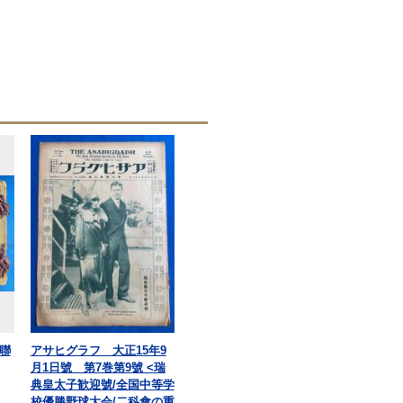
聯
アサヒグラフ 大正15年9
月1日號 第7巻第9號 <瑞
典皇太子歓迎號/全国中等学
校優勝野球大会/二科會の重