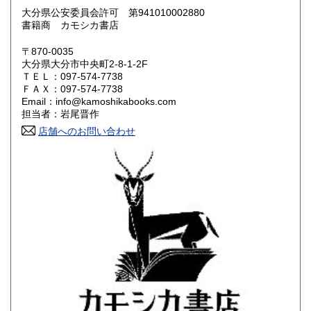
大分県公安委員会許可 第941010002880
滋賀県
京都府
600円
600円
書籍商 カモシカ書店
大阪府
兵庫県
600円
600円
〒870-0035
大分県大分市中央町2-8-1-2F
奈良県
和歌山県
ＴＥＬ：097-574-7738
600円
600円
ＦＡＸ：097-574-7738
Email：info@kamoshikabooks.com
鳥取県
島根県
600円
600円
担当者：岩尾晋作
店舗へのお問い合わせ
岡山県
広島県
600円
600円
山口県
徳島県
600円
600円
香川県
愛媛県
600円
600円
高知県
福岡県
600円
600円
佐賀県
長崎県
600円
600円
熊本県
大分県
600円
600円