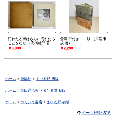
汚れたる者はさらに汚れたる
雪國 帯付き 11版
（川端康
ことをなせ
（高橋睦郎 著）
成 著）
￥6,000
￥2,200
ホーム
鹿鳴社
まひる野 初版
ホーム
窪田通治著
まひる野 初版
ホーム
カモシカ書店
まひる野 初版
ページ上部へ戻る