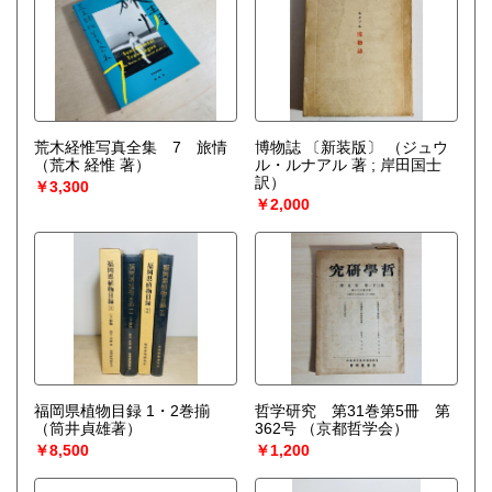
荒木経惟写真全集 7 旅情
博物誌 〔新装版〕
（ジュウ
（荒木 経惟 著）
ル・ルナアル 著 ; 岸田国士
訳）
￥3,300
￥2,000
福岡県植物目録 1・2巻揃
哲学研究 第31巻第5冊 第
（筒井貞雄著）
362号
（京都哲学会）
￥8,500
￥1,200