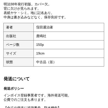
明治38年発行初版。カバー欠。
背に欠けが見られます。
表紙ヤケ・シミ。地に記名あり。
中身は書き込みなどなく、保存良好です。
著者
窪田通治著
出版社
鹿鳴社
ページ数
150p
サイズ
19cm
状態
中古品（並）
発送について
発送ポリシー
インボイス登録事業者です。海外発送可能。
公費でのご注文も承ります。
【全ての発送に追跡番号、防水梱包】