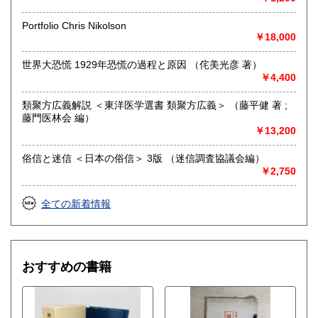
お気軽にお電話やメール、LINEでご連絡くださいませ。
Portfolio Chris Nikolson
TEL 097-574-7738
￥18,000
買取専用メール buying@kamoshikabooks.com
買取専用LINE @891fglyn
世界大恐慌 1929年恐慌の過程と原因 （侘美光彦 著）
￥4,400
取り扱い分野
類聚方広義解説 ＜東洋医学選書 類聚方広義＞ （藤平健 著 ;
総記、哲学宗教、歴史、社会科学、自然科学、美術工芸、国
藤門医林会 編）
語国文、外国文学、古典籍、近代文献、趣味、外国書、サブ
￥13,200
カルチャー、古書一般（その他）
俗信と迷信 ＜日本の俗信＞ 3版 （迷信調査協議会編）
￥2,750
全ての新着情報
おすすめの書籍