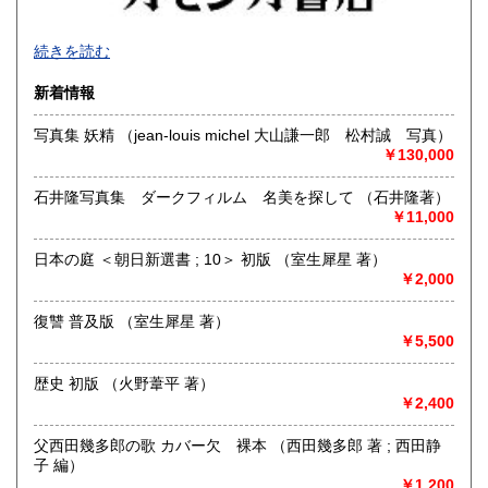
宮崎県
鹿児島県
600円
600円
顔の見えないお取り引きですから、なおいっそう誠実に対応
沖縄県
続きを読む
600円
いたします。迅速・丁寧な発送をいたします。
新着情報
沿線名：日豊線
最寄駅：JR 大分駅
写真集 妖精 （jean-louis michel 大山謙一郎 松村誠 写真）
営業時間：11:00ー20:00
￥130,000
定休日：月・木曜日
石井隆写真集 ダークフィルム 名美を探して （石井隆著）
書籍の買取について
￥11,000
ご蔵書の整理をお考えの方、まずはお気軽にお問い合わせく
ださい。
日本の庭 ＜朝日新選書 ; 10＞ 初版 （室生犀星 著）
運営費の安い地方だからこそできる高額査定をいたします。
￥2,000
営業中に店舗にお持ち込みいただくことも可能です。
復讐 普及版 （室生犀星 著）
50冊を超える場合は事前にご連絡ください。
￥5,500
出張や着払いでの査定も喜んでお受けいたします。
歴史 初版 （火野葦平 著）
￥2,400
大切にされている初版本など、稀少かつ高額な書籍にも対応
いたしております。お気軽にご相談ください。
父西田幾多郎の歌 カバー欠 裸本 （西田幾多郎 著 ; 西田静
また、委託販売も可能です。
子 編）
ご希望の販売価格とともにお気軽にご相談ください。
￥1,200
大切に取り扱わせていただきます。