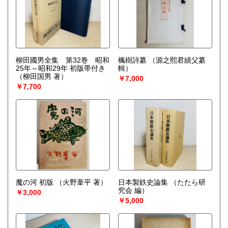
柳田國男全集 第32巻 昭和
楓樹詩纂
（源之熙君績父纂
25年～昭和29年 初版帯付き
輯）
（柳田国男 著）
￥7,000
￥7,700
魔の河 初版
（火野葦平 著）
日本製鉄史論集
（たたら研
究会 編）
￥3,000
￥5,000