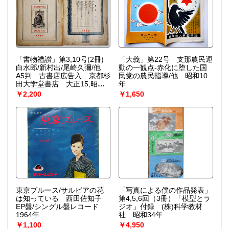
「書物禮讃」第3,10号(2冊)
「大義」第22号 支那農民運
白水郎/新村出/尾崎久彌/他
動の一観点-赤化に堕した国
A5判 古書店広告入 京都杉
民党の農民指導/他 昭和10
田大学堂書店 大正15,昭和4
年
年
￥2,200
￥1,650
東京ブルース/サルビアの花
「写真による僕の作品発表」
は知っている 西田佐知子
第4,5,6回（3冊）「模型とラ
EP盤/シングル盤レコード
ジオ」付録 (株)科学教材
1964年
社 昭和34年
￥1,100
￥4,950