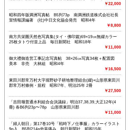
￥22,000
定休日：(無店舗)
書籍の買取について
昭和四年版満洲写真帖 B5判73p 南満洲鉄道株式会社社長
室情報課編著 (社)中日文化協会発売 昭和4年
内容によります。
￥8,800
南方共栄圏天然色写真集(タイ・佛印篇)69×19㎝無綴カラー
取り扱い分野
25枚タトウ付並上品 毎日新聞社 昭和18年
古典籍、近代文献、趣味、サブカルチャー、古書一般（その
￥11,000
他）
和本・開拓/植民資料・戦時資料・文学一般・詩歌句集・児童
御大禮御造営工事記念写真帖 38×26㎝写真34枚＋配置図
書 ・児童資料・芸能/サブカル・広告資料・ポスター・版画/
美本 非売 大林組 昭和4年
刷り物 ・絵葉書・双六・地図/鳥瞰図
￥16,500
東田川郡常万村大字堀野砂子耕地整理組合(綴)+山形県東田川
郡常万村條例・規程 昭和7年、明治25年 2冊
￥27,500
「吉田堰普通水利組合会決議録」明治37,38,39,大正12年(4
冊) 各B6判23p〜78p 山形県東田川郡
￥11,000
「婦人朝日」第17巻10号「戦時下ノ仕事服」カラーイラスト
9p入 B5判214p外装痛み 朝日新聞社 昭和15年