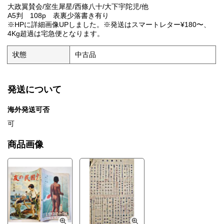
大政翼賛会/室生犀星/西條八十/大下宇陀児/他
A5判 108p 表裏少落書き有り
※HPに詳細画像UPしました。※発送はスマートレター¥180〜、
4Kg超過は宅急便となります。
状態
中古品
発送について
海外発送可否
可
商品画像