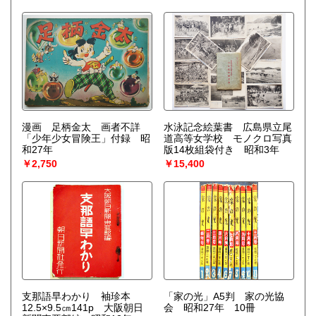
漫画 足柄金太 画者不詳
水泳記念絵葉書 広島県立尾
「少年少女冒険王」付録 昭
道高等女学校 モノクロ写真
和27年
版14枚組袋付き 昭和3年
￥2,750
￥15,400
支那語早わかり 袖珍本
「家の光」A5判 家の光協
12.5×9.5㎝141p 大阪朝日
会 昭和27年 10冊