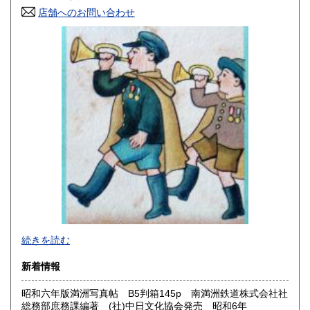
店舗へのお問い合わせ
高知県
福岡県
180円
180円
佐賀県
長崎県
180円
180円
熊本県
大分県
180円
180円
宮崎県
鹿児島県
180円
180円
沖縄県
180円
2026年で創業45年目になります。
続きを読む
In 2026, we will have been in business for 45 years.
新着情報
沿線名：(無店舗)
昭和六年版満洲写真帖 B5判箱145p 南満洲鉄道株式会社社
最寄駅：(無店舗)
総務部庶務課編著 (社)中日文化協会発売 昭和6年
営業時間：10:00〜18:00