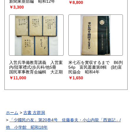
新聞東亜部編 昭和12年
￥8,800
￥3,300
入営兵準備教育講義 入営案
米七石を實収するまで B6判
内/陸軍禮式/歩兵科/他5冊
54p 富民叢書第8輯 (財)富
国民軍事教育会編輯 大正期
民協会 昭和4年
￥11,000
￥1,650
ホーム
古書 古群洞
「少國民の友」第20巻4号 佐藤春夫・小山内龍「西遊記」/
他 小学館 昭和18年