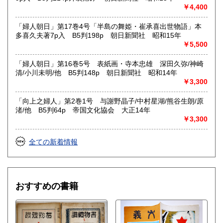
￥4,400
「婦人朝日」第17巻4号「半島の舞姫・崔承喜出世物語」本
多喜久夫著7p入 B5判198p 朝日新聞社 昭和15年
￥5,500
「婦人朝日」第16巻5号 表紙画・寺本忠雄 深田久弥/神崎
清/小川未明/他 B5判148p 朝日新聞社 昭和14年
￥3,300
「向上之婦人」第2巻1号 与謝野晶子/中村星湖/熊谷生朗/原
渚/他 B5判64p 帝国文化協会 大正14年
￥3,300
全ての新着情報
おすすめの書籍