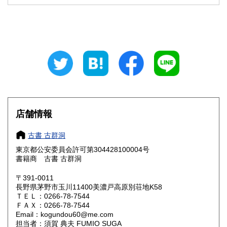
石川県
福井県
180円
180円
山梨県
長野県
180円
180円
岐阜県
静岡県
180円
180円
愛知県
三重県
180円
180円
滋賀県
京都府
180円
180円
大阪府
兵庫県
180円
180円
店舗情報
奈良県
和歌山県
180円
180円
古書 古群洞
東京都公安委員会許可第304428100004号
鳥取県
島根県
180円
180円
書籍商 古書 古群洞
岡山県
広島県
180円
180円
〒391-0011
長野県茅野市玉川11400美濃戸高原別荘地K58
ＴＥＬ：0266-78-7544
山口県
徳島県
180円
180円
ＦＡＸ：0266-78-7544
Email：kogundou60@me.com
香川県
愛媛県
180円
180円
担当者：須賀 典夫 FUMIO SUGA