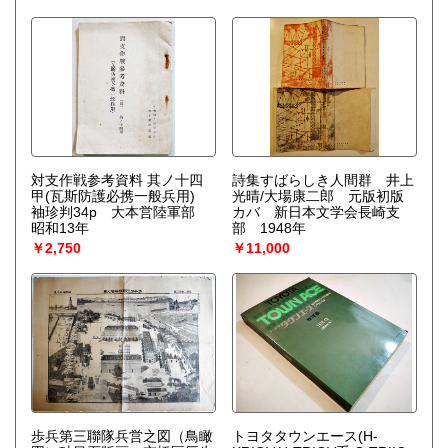
対支作戦参考資料 其ノ十四
詩集すばらしき人間群 井上
甲(瓦斯防護必携一般兵用)
光晴/大場康二郎 元版初版
袖珍判34p 大本営陸軍部
カバ 新日本文学会長崎支
昭和13年
部 1948年
￥2,750
￥11,000
歩兵第三聯隊兵営之図（鳥瞰
トヨタタウンエース(H-