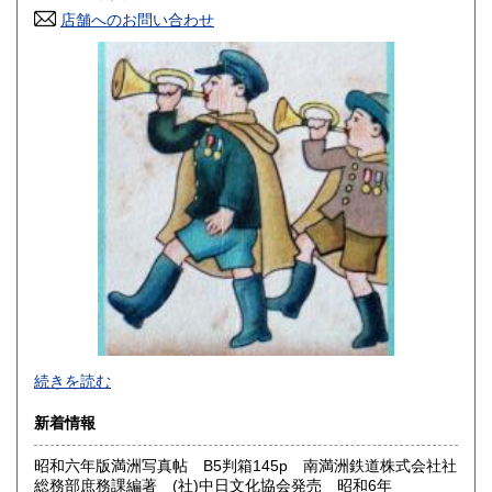
香川県
愛媛県
1,000円
1,000円
店舗へのお問い合わせ
高知県
福岡県
1,000円
1,000円
佐賀県
長崎県
1,000円
1,000円
熊本県
大分県
1,000円
1,000円
宮崎県
鹿児島県
1,000円
1,000円
沖縄県
1,000円
2026年で創業45年目になります。
続きを読む
In 2026, we will have been in business for 45 years.
新着情報
沿線名：(無店舗)
昭和六年版満洲写真帖 B5判箱145p 南満洲鉄道株式会社社
最寄駅：(無店舗)
総務部庶務課編著 (社)中日文化協会発売 昭和6年
営業時間：10:00〜18:00