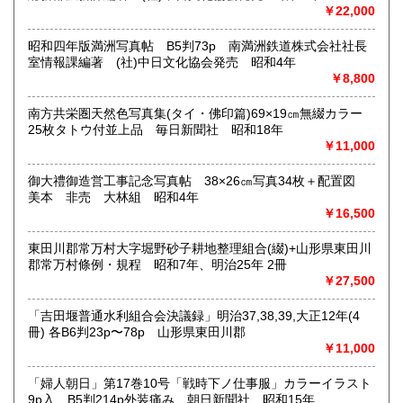
￥22,000
定休日：(無店舗)
書籍の買取について
昭和四年版満洲写真帖 B5判73p 南満洲鉄道株式会社社長
室情報課編著 (社)中日文化協会発売 昭和4年
内容によります。
￥8,800
南方共栄圏天然色写真集(タイ・佛印篇)69×19㎝無綴カラー
取り扱い分野
25枚タトウ付並上品 毎日新聞社 昭和18年
古典籍、近代文献、趣味、サブカルチャー、古書一般（その
￥11,000
他）
和本・開拓/植民資料・戦時資料・文学一般・詩歌句集・児童
御大禮御造営工事記念写真帖 38×26㎝写真34枚＋配置図
書 ・児童資料・芸能/サブカル・広告資料・ポスター・版画/
美本 非売 大林組 昭和4年
刷り物 ・絵葉書・双六・地図/鳥瞰図
￥16,500
東田川郡常万村大字堀野砂子耕地整理組合(綴)+山形県東田川
郡常万村條例・規程 昭和7年、明治25年 2冊
￥27,500
「吉田堰普通水利組合会決議録」明治37,38,39,大正12年(4
冊) 各B6判23p〜78p 山形県東田川郡
￥11,000
「婦人朝日」第17巻10号「戦時下ノ仕事服」カラーイラスト
9p入 B5判214p外装痛み 朝日新聞社 昭和15年