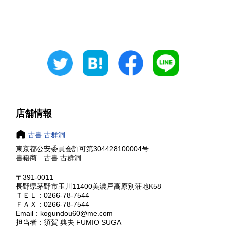
石川県
福井県
1,000円
1,000円
山梨県
長野県
1,000円
1,000円
岐阜県
静岡県
1,000円
1,000円
愛知県
三重県
1,000円
1,000円
滋賀県
京都府
1,000円
1,000円
店舗情報
大阪府
兵庫県
1,000円
1,000円
古書 古群洞
奈良県
和歌山県
1,000円
1,000円
東京都公安委員会許可第304428100004号
書籍商 古書 古群洞
鳥取県
島根県
1,000円
1,000円
〒391-0011
岡山県
広島県
1,000円
1,000円
長野県茅野市玉川11400美濃戸高原別荘地K58
ＴＥＬ：0266-78-7544
ＦＡＸ：0266-78-7544
山口県
徳島県
1,000円
1,000円
Email：kogundou60@me.com
担当者：須賀 典夫 FUMIO SUGA