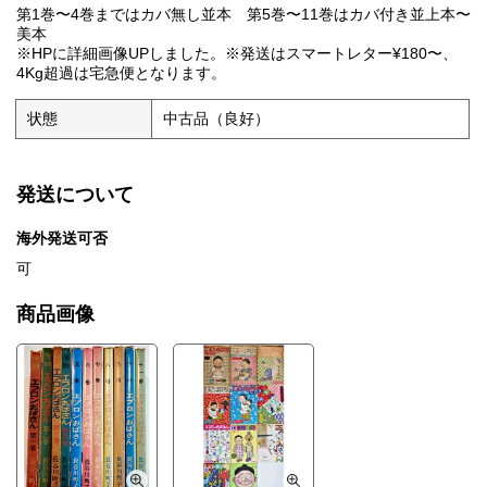
第1巻〜4巻まではカバ無し並本 第5巻〜11巻はカバ付き並上本〜
美本
※HPに詳細画像UPしました。※発送はスマートレター¥180〜、
4Kg超過は宅急便となります。
状態
中古品（良好）
発送について
海外発送可否
可
商品画像