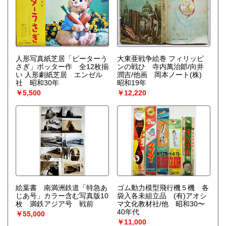
人形写真紙芝居「ピーターう
大東亜戦争絵巻 フィリッピ
さぎ」ポッター作 全12枚揃
ンの戦ひ 寺内萬治郞/向井
い 人形劇紙芝居 エンゼル
潤吉/他画 岡本ノート(株)
社 昭和30年
昭和19年
￥5,500
￥12,220
絵葉書 南満洲鉄道「特急あ
ゴム動力模型飛行機５機 各
じあ号」カラー含む写真版10
袋入各未組立品 (有)アオシ
枚 満鉄アジア号 戦前
マ文化教材社/他 昭和30〜
40年代
￥55,000
￥11,000