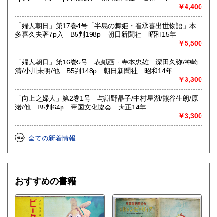
￥4,400
「婦人朝日」第17巻4号「半島の舞姫・崔承喜出世物語」本
多喜久夫著7p入 B5判198p 朝日新聞社 昭和15年
￥5,500
「婦人朝日」第16巻5号 表紙画・寺本忠雄 深田久弥/神崎
清/小川未明/他 B5判148p 朝日新聞社 昭和14年
￥3,300
「向上之婦人」第2巻1号 与謝野晶子/中村星湖/熊谷生朗/原
渚/他 B5判64p 帝国文化協会 大正14年
￥3,300
全ての新着情報
おすすめの書籍