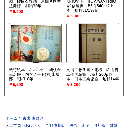
図）砂目石版画 京橋区厚生
KRIOV,H-TRIOV系,C-TRIIG
堂発行 明治32年
系)修理書 B5判540p並上
本 昭和51/1976年
￥8,800
￥3,300
戦時絵本 キネンビ 國枝金
見習工教科書・電機 鉄道省
三監修 岡本ノート(株)出版
工作局編纂 A5判200p並
部 昭和18年
本 日本工業協会 昭和14年
￥5,500
￥3,300
ホーム
古書 古群洞
エプロンおばさん 全11巻揃い 長谷川町子 各初版 姉妹