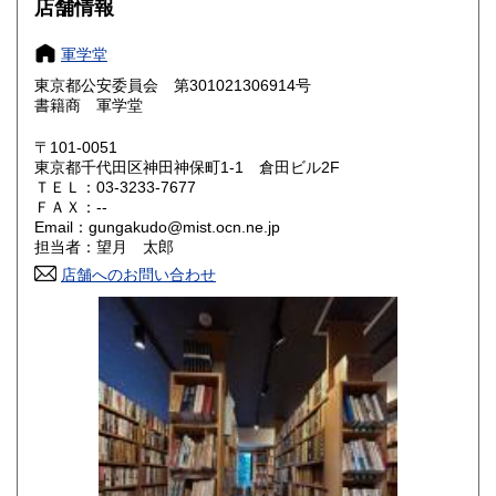
店舗情報
山梨県
長野県
880円
880円
軍学堂
岐阜県
静岡県
880円
880円
東京都公安委員会 第301021306914号
書籍商 軍学堂
愛知県
三重県
880円
880円
〒101-0051
滋賀県
京都府
東京都千代田区神田神保町1-1 倉田ビル2F
990円
990円
ＴＥＬ：03-3233-7677
ＦＡＸ：--
大阪府
兵庫県
990円
990円
Email：gungakudo@mist.ocn.ne.jp
担当者：望月 太郎
奈良県
和歌山県
990円
990円
店舗へのお問い合わせ
鳥取県
島根県
1,150円
1,150円
岡山県
広島県
1,150円
1,150円
山口県
徳島県
1,150円
1,150円
香川県
愛媛県
1,150円
1,150円