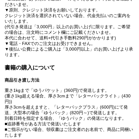
ださいませ。
▼原則、クレジット決済をお願いしております。
クレジット決済を選択されていない場合、代金先払いのご案内を
いたします。
(代引き発送は「3,000円」以上のお買い上げに限ります。ご希望
の場合は、注文時にコメント欄にご記載くださいませ。
本代に合わせて、送料+代引き手数料290円がかかります)
▼電話・FAXでのご注文はお受けできません。
▼後払い公費によるご購入は「3,000円以上」のお買い上げより承
ります。
書籍の購入について
商品引き渡し方法
重さ1kgまで「ゆうパケット」(360円)で発送します。
(重さ1kg超える場合、厚さ3cmまで「レターパックライト」(430
円))
厚さ3cmを超えますと、「レターパックプラス」(600円)にて発
送、大型本の場合「ゆうパック」(820円～)で発送します。
到着日時を指定する場合、「ゆうパック」の発送になります。
■追跡番号がある方法で発送いたします
■ご指示がない場合、領収書はご注文者のお名前で、商品に同梱い
たします