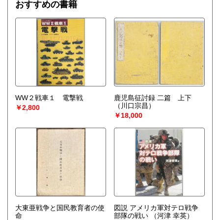
おすすめの書籍
WW２戦車１ 電撃戦
鹿児島征討録 二篇 上下
（川口宗昌）
￥2,800
￥18,000
大東亜戦争と国民教育者の使
図説 アメリカ軍対テロ戦争
命
部隊の戦い
（河津 幸英）