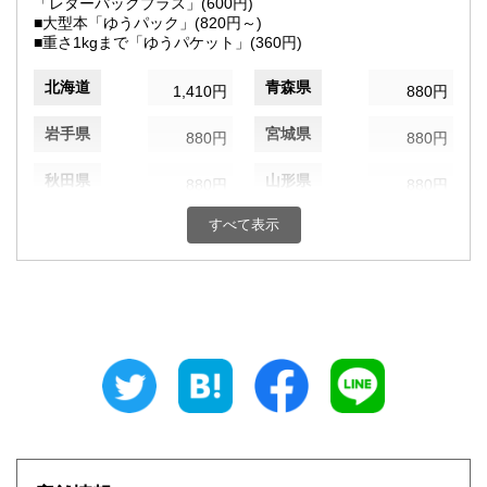
「レターパックプラス」(600円)
■大型本「ゆうパック」(820円～)
■重さ1kgまで「ゆうパケット」(360円)
北海道
青森県
1,410円
880円
岩手県
宮城県
880円
880円
秋田県
山形県
880円
880円
すべて表示
福島県
茨城県
880円
880円
栃木県
群馬県
880円
880円
埼玉県
千葉県
880円
880円
東京都
神奈川県
820円
880円
新潟県
富山県
880円
880円
石川県
福井県
880円
880円