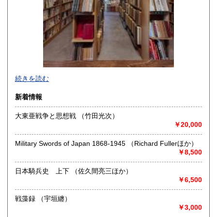
高知県
福岡県
1,150円
1,410円
佐賀県
長崎県
1,410円
1,410円
熊本県
大分県
1,410円
1,410円
宮崎県
鹿児島県
1,410円
1,410円
軍事・戦争に関する書籍・資料を蒐集、販売しています。
続きを読む
軍事・戦争について、深く知りたい方々のお役に立てればと
沖縄県
1,450円
思っております。
新着情報
お気軽にご注文・お問い合わせください。
大東亜戦争と思想戦 （竹田光次）
沿線名：東京メトロ半蔵門線・都営地下鉄新宿線・都営地下
￥20,000
鉄三田線
最寄駅：神保町駅
Military Swords of Japan 1868-1945 （Richard Fullerほか）
営業時間：12時頃～決まっていません(大体18時半頃) (業務
￥8,500
の都合により前後する場合があります)
定休日：毎週日曜日・年末年始・夏季休業・不定休
日本騎兵史 上下 （佐久間亮三ほか）
￥6,500
書籍の買取について
「軍事・戦争」に関する本・資料の買い取りをいたしており
戦藻録 （宇垣纏）
ます
￥3,000
(恥ずかしながら狭い店舗のため、店内の空きスペース次第で