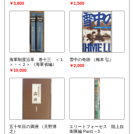
￥3,800
￥1,500
海軍制度沿革 巻十三 ＜１
雪中の奇跡
（梅本 弘）
＞・＜２＞
（海軍省編）
￥2,000
￥10,000
五十年目の満洲
（天野博
エリートフォーセス 陸上自
之）
衛隊編 Part1～3