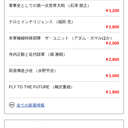
は、お受けできないことがございます)
軍事史としての第一次世界大戦 （石津 朋之）
￥3,200
取り扱い分野
テロとインテリジェンス （福田 充）
歴史、社会科学、自然科学、近代文献、趣味
￥2,800
軍事・戦争
米軍極秘特殊部隊 ザ・ユニット （アダム・ガマルほか）
￥2,000
寺内正毅と近代陸軍 （堀 雅昭）
￥2,800
田原傳造少佐 （水野平吉）
￥2,000
FLY TO THE FUTURE （梅沢重雄）
￥1,800
全ての新着情報