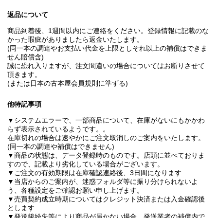
返品について
商品到着後、1週間以内にご連絡をください。登録情報に記載のな
かった瑕疵がありましたら返金いたします。
(同一本の調達やお支払い代金を上限としそれ以上の補償はできま
せん賠償含)
誠に恐れ入りますが、注文間違いの場合についてはお断りさせて
頂きます。
(または日本の古本屋会員規則に準ずる)
他特記事項
▼システムエラーで、一部商品について、在庫がないにもかかわ
らず表示されているようです。。
在庫切れの場合は速やかにご注文取消しのご案内をいたします。
(同一本の調達や補償はできません)
▼商品の状態は、データ登録時のものです。店頭に並べておりま
すので、記載より劣化している場合がございます。
▼ご注文の有効期限は在庫確認連絡後、3日間になります
▼当店からのご案内が、迷惑フォルダ等に振り分けられないよ
う、各種設定をご確認お願い申し上げます。
▼売買契約成立時期についてはクレジット決済または入金確認後
とします
▼発送後紛失等により商品が届かない場合、発送業者の補償内で