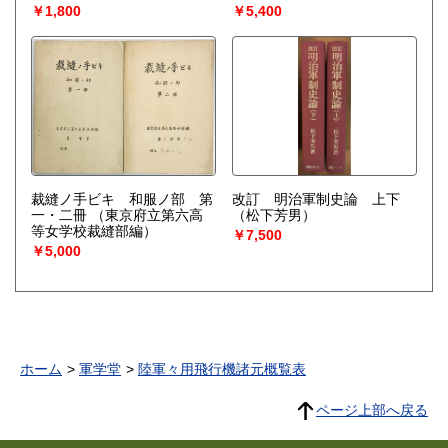
￥1,800
￥5,400
裁縫ノ手ビキ 和服ノ部 第
改訂 明治軍制史論 上下
一・二冊
（東京府立第六高
（松下芳男）
等女学校裁縫部編）
￥7,500
￥5,000
ホーム
軍学堂
陸軍々用飛行機諸元概覧表
ページ上部へ戻る