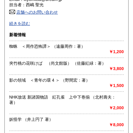
担当者：西嶋 聖光
高知県
福岡県
185円
185円
店舗へのお問い合わせ
良書・古書とサブカルチャーの陰と陽。国史・軍事・宗教・
佐賀県
長崎県
185円
185円
続きを読む
文芸・芸能・美術・工芸・趣味書より、CD・DVD・古書漫
画・同人誌・トレカ・おもちゃ…。明治・大正・昭和と平成
熊本県
大分県
新着情報
185円
185円
の新旧書籍とおもちゃ混在乱舞のちらし寿司書店。江戸のト
ッピングもあります。
蜘蛛 ＜周作恐怖譚＞ （遠藤周作：著）
宮崎県
鹿児島県
185円
185円
￥1,200
沿線名：東海道線
最寄駅：茅ヶ崎駅
沖縄県
185円
夾竹桃の花咲けば （尚文館版） （佐藤紅緑：著）
営業時間：平日・祝日:9:00～15:00 土日:休日【※7月23日
￥3,800
(木)は臨時休業日とさせて頂きます。 ご不便をお掛けいたし
まして誠に申し訳ございません。】
定休日：土曜日・日曜日
影の領域 ＜青年の環 4 ＞ （野間宏：著）
￥1,500
書籍の買取について
NHK放送 新諸国物語 紅孔雀 上中下巻揃 （北村壽夫：
-
著）
￥2,000
取り扱い分野
妖怪学 （井上円了 著）
哲学宗教、歴史、美術工芸、趣味、サブカルチャー
￥8,000