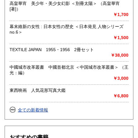
高畠華宵 美少年・美少女幻影 ＜別冊太陽＞ （高畠華宵
[著]）
￥1,700
幕末維新の女性 : 日本女性の歴史 ＜日本発見 人物シリーズ
no.6＞
￥1,500
TEXTILE JAPAN 1955・1956 2冊セット
￥38,000
中國城市改革叢書 中國首都北京 ＜中国城市改革叢書＞ （王
光：編）
￥3,000
東西映画 人気花形写真大鑑
￥6,800
全ての新着情報
おすすめの書籍