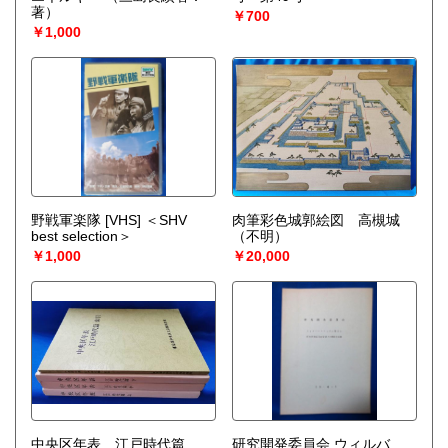
著）
￥700
￥1,000
野戦軍楽隊 [VHS] ＜SHV
肉筆彩色城郭絵図 高槻城
best selection＞
（不明）
￥1,000
￥20,000
中央区年表 江戸時代篇
研究開発委員会 ウィルバ