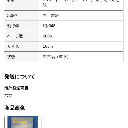
訳
出版社
早川書房
刊行年
昭和48
ページ数
260p
サイズ
16cm
状態
中古品（並下）
発送について
海外発送可否
不可
商品画像