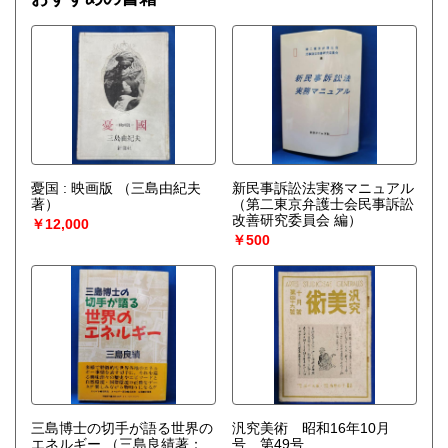
憂国 : 映画版
（三島由紀夫
新民事訴訟法実務マニュアル
著）
（第二東京弁護士会民事訴訟
改善研究委員会 編）
￥12,000
￥500
三島博士の切手が語る世界の
汎究美術 昭和16年10月
エネルギー
（三島良績著：
号 第49号