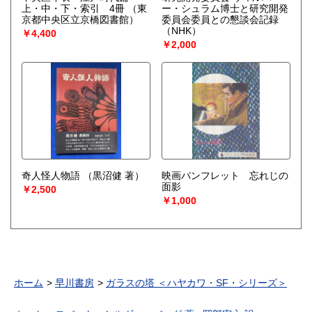
上・中・下・索引 4冊
（東
ー・シュラム博士と研究開発
京都中央区立京橋図書館）
委員会委員との懇談会記録
（NHK）
￥4,400
￥2,000
奇人怪人物語
（黒沼健 著）
映画パンフレット 忘れじの
面影
￥2,500
￥1,000
ホーム
早川書房
ガラスの塔 ＜ハヤカワ・SF・シリーズ＞