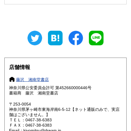
石川県
福井県
185円
185円
山梨県
長野県
185円
185円
岐阜県
静岡県
185円
185円
愛知県
三重県
185円
185円
滋賀県
京都府
185円
185円
大阪府
兵庫県
185円
185円
店舗情報
奈良県
和歌山県
185円
185円
藤沢 湘南堂書店
神奈川県公安委員会許可 第452660000446号
鳥取県
島根県
185円
185円
書籍商 藤沢 湘南堂書店
岡山県
広島県
185円
185円
〒253-0054
神奈川県茅ヶ崎市東海岸南6-5-12【ネット通販のみで、実店
舗はございません。】
山口県
徳島県
185円
185円
ＴＥＬ：0467-38-6383
ＦＡＸ：0467-38-6383
香川県
愛媛県
185円
185円
Email：kiyomitsu@dream.jp