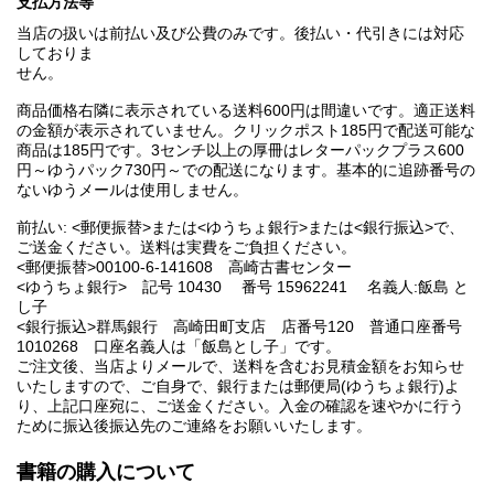
支払方法等
当店の扱いは前払い及び公費のみです。後払い・代引きには対応
しておりま
せん。
商品価格右隣に表示されている送料600円は間違いです。適正送料
の金額が表示されていません。クリックポスト185円で配送可能な
商品は185円です。3センチ以上の厚冊はレターパックプラス600
円～ゆうパック730円～での配送になります。基本的に追跡番号の
ないゆうメールは使用しません。
前払い: <郵便振替>または<ゆうちょ銀行>または<銀行振込>で、
ご送金ください。送料は実費をご負担ください。
<郵便振替>00100-6-141608 高崎古書センター
<ゆうちょ銀行> 記号 10430 番号 15962241 名義人:飯島 と
し子
<銀行振込>群馬銀行 高崎田町支店 店番号120 普通口座番号
1010268 口座名義人は「飯島とし子」です。
ご注文後、当店よりメールで、送料を含むお見積金額をお知らせ
いたしますので、ご自身で、銀行または郵便局(ゆうちょ銀行)よ
り、上記口座宛に、ご送金ください。入金の確認を速やかに行う
ために振込後振込先のご連絡をお願いいたします。
書籍の購入について