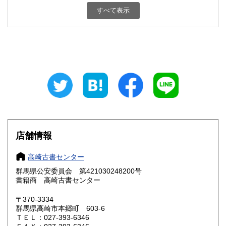
新潟県
富山県
600円
600円
すべて表示
石川県
福井県
600円
600円
山梨県
長野県
600円
600円
岐阜県
静岡県
600円
600円
愛知県
三重県
600円
600円
滋賀県
京都府
600円
600円
大阪府
兵庫県
600円
600円
店舗情報
奈良県
和歌山県
600円
600円
高崎古書センター
群馬県公安委員会 第421030248200号
鳥取県
島根県
600円
600円
書籍商 高崎古書センター
岡山県
広島県
600円
600円
〒370-3334
群馬県高崎市本郷町 603-6
ＴＥＬ：027-393-6346
山口県
徳島県
600円
600円