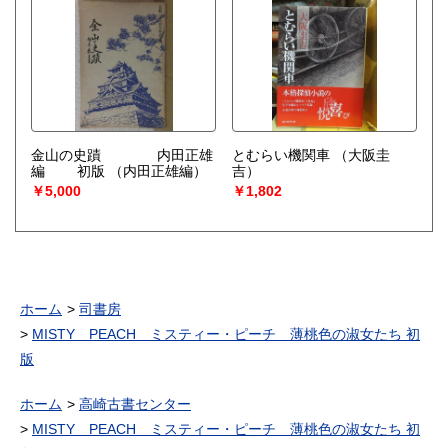
金山の史蹟 内田正雄
とむらい機関車
（大阪圭
編 初版
（内田正雄編）
吉）
￥5,000
￥1,802
ホーム
司書房
MISTY PEACH ミスティー・ピーチ 薄桃色の淑女たち 初
版
ホーム
高崎古書センター
MISTY PEACH ミスティー・ピーチ 薄桃色の淑女たち 初