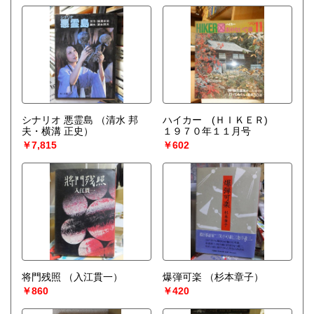
シナリオ 悪霊島
（清水 邦
ハイカー (ＨＩＫＥＲ)
夫・横溝 正史）
１９７０年１１月号
￥7,815
￥602
将門残照
（入江貫一）
爆弾可楽
（杉本章子）
￥860
￥420