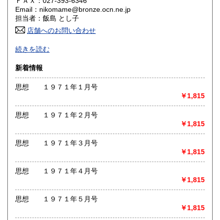
ＦＡＸ：027-393-6346
Email：nikomame@bronze.ocn.ne.jp
香川県
愛媛県
600円
600円
担当者：飯島 とし子
店舗へのお問い合わせ
高知県
福岡県
600円
600円
-
続きを読む
佐賀県
長崎県
600円
600円
沿線名：JR東日本 信越本線
新着情報
最寄駅：北高崎駅
熊本県
大分県
600円
600円
営業時間：-
思想 １９７１年１月号
定休日：-
￥1,815
宮崎県
鹿児島県
600円
600円
書籍の買取について
思想 １９７１年２月号
沖縄県
600円
申し訳ありませんが、現在、買い取りはしておりません。
￥1,815
思想 １９７１年３月号
取り扱い分野
￥1,815
哲学宗教、国語国文、外国文学、近代文献、趣味
思想 １９７１年４月号
￥1,815
思想 １９７１年５月号
￥1,815