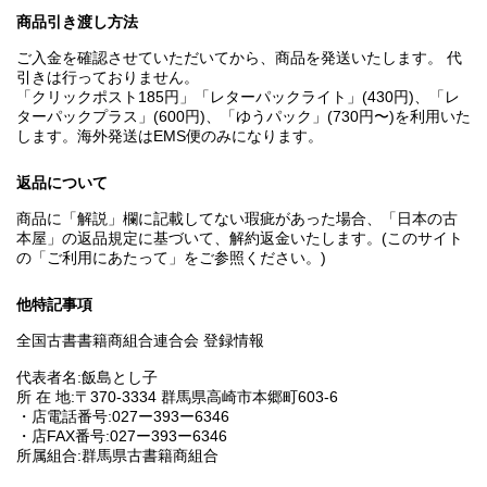
商品引き渡し方法
ご入金を確認させていただいてから、商品を発送いたします。 代
引きは行っておりません。
「クリックポスト185円」「レターパックライト」(430円)、「レ
ターパックプラス」(600円)、「ゆうパック」(730円〜)を利用いた
します。海外発送はEMS便のみになります。
返品について
商品に「解説」欄に記載してない瑕疵があった場合、「日本の古
本屋」の返品規定に基づいて、解約返金いたします。(このサイト
の「ご利用にあたって」をご参照ください。)
他特記事項
全国古書書籍商組合連合会 登録情報
代表者名:飯島とし子
所 在 地:〒370-3334 群馬県高崎市本郷町603-6
・店電話番号:027ー393ー6346
・店FAX番号:027ー393ー6346
所属組合:群馬県古書籍商組合