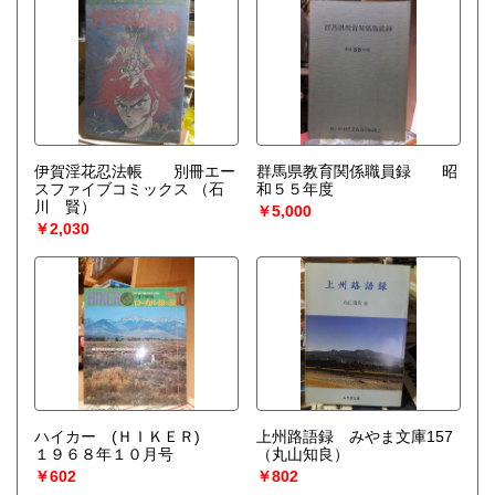
伊賀淫花忍法帳 別冊エー
群馬県教育関係職員録 昭
スファイブコミックス
（石
和５５年度
川 賢）
￥5,000
￥2,030
ハイカー (ＨＩＫＥＲ)
上州路語録 みやま文庫157
１９６８年１０月号
（丸山知良）
￥602
￥802