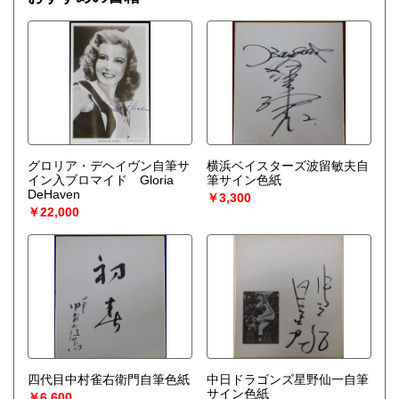
グロリア・デヘイヴン自筆サ
横浜ベイスターズ波留敏夫自
イン入ブロマイド Gloria
筆サイン色紙
DeHaven
￥3,300
￥22,000
四代目中村雀右衛門自筆色紙
中日ドラゴンズ星野仙一自筆
サイン色紙
￥6,600