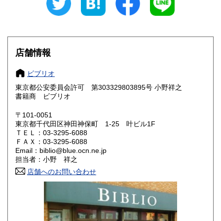
愛知県
三重県
660円
660円
滋賀県
京都府
660円
660円
店舗情報
大阪府
兵庫県
660円
660円
ビブリオ
奈良県
和歌山県
660円
660円
東京都公安委員会許可 第303329803895号 小野祥之
書籍商 ビブリオ
鳥取県
島根県
660円
660円
〒101-0051
岡山県
広島県
660円
660円
東京都千代田区神田神保町 1-25 叶ビル1F
ＴＥＬ：03-3295-6088
ＦＡＸ：03-3295-6088
山口県
徳島県
660円
660円
Email：biblio@blue.ocn.ne.jp
担当者：小野 祥之
香川県
愛媛県
660円
660円
店舗へのお問い合わせ
高知県
福岡県
660円
660円
佐賀県
長崎県
660円
660円