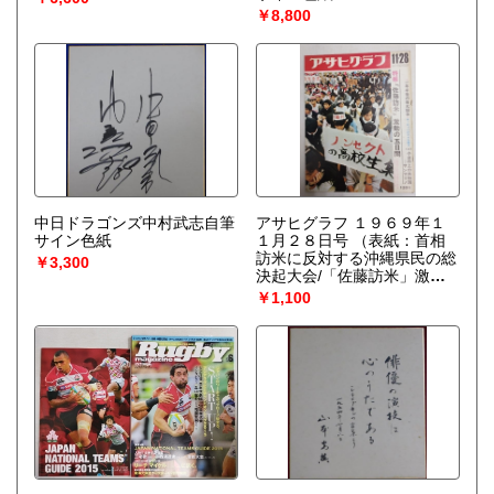
￥8,800
中日ドラゴンズ中村武志自筆
アサヒグラフ １９６９年１
サイン色紙
１月２８日号
（表紙：首相
訪米に反対する沖縄県民の総
￥3,300
決起大会/「佐藤訪米」激動
の五日間・大きく揺れ始めた
￥1,100
沖縄の高校生/1年半後の日大
闘争/小山の上の共和国 サ
ンマリノ/わが家の夕めし：
安部栄四郎）