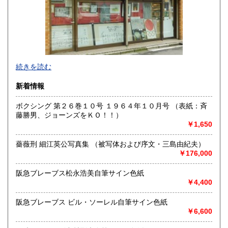
熊本県
大分県
660円
660円
宮崎県
鹿児島県
660円
660円
沖縄県
660円
色紙・掛軸・書簡・原稿・芸能人のサインなどの肉筆類、野
続きを読む
球をはじめスポーツ関連書籍やユニホーム・バット・グロー
ブなどの実使用品・記念品を専門的に扱っています。
新着情報
沿線名：都営新宿線・三田線、東京メトロ半蔵門線
ボクシング 第２６巻１０号 １９６４年１０月号 （表紙：斉
最寄駅：神保町駅A7出口徒歩3分・JRお茶の水駅徒歩8分
藤勝男、ジョーンズをＫＯ！！）
営業時間：11:00〜18:00
￥1,650
定休日：日曜日・月曜日
薔薇刑 細江英公写真集 （被写体および序文・三島由紀夫）
書籍の買取について
￥176,000
色紙・掛軸・書簡・原稿・芸能人のサインなどの肉筆類、野
球をはじめスポーツ関連の書籍やユニホーム・バット・グロ
阪急ブレーブス松永浩美自筆サイン色紙
ーブなどの実使用品・記念品を専門的に扱っています。
￥4,400
阪急ブレーブス ビル・ソーレル自筆サイン色紙
取り扱い分野
￥6,600
近代文献、趣味、古書一般（その他）