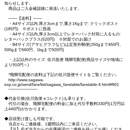
知らせします。
商品はご入金確認後に発送いたします。
───【送料】───
・A4サイズ以内,厚さ3cmまで,重さ1Kgまで: クリックポスト
(185円) ※ポストに投函
・A4サイズ以内,厚さ3cm以上でレターパック封筒に入るもの:
レターパックプラス(520円) ※対面でのお届け
・B4サイズ(アサヒグラフなど)は定形外郵便(250gまで450円、
500gまで660円、1kgまで920円)
・上記以外のサイズ: 佐川急便 飛脚宅配便(商品サイズや地域に
より910円～)
*飛脚宅配便の送料は下記の佐川急便サイトをご覧ください。
http://www.sagawa-
exp.co.jp/send/fare/list/sagawa_faretable/faretable-4.html#ft01
──────────
◆代金引換(佐川急便 eコレクト)も承ります。
代引の場合、飛脚宅配便の料金に加え代引手数料330円(1万円以
上440円)がかかります。
◆店頭受け渡しも可能です。
当店からご連絡後、1週間以内にご来店ください。
【注】必ず当方からの在庫確認のご連絡を待ってお越しくださ