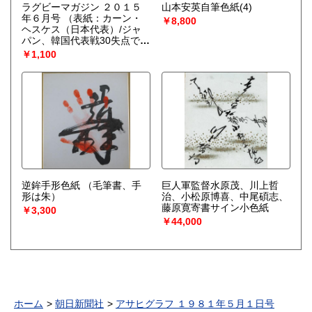
ラグビーマガジン ２０１５
山本安英自筆色紙(4)
年６月号
（表紙：カーン・
￥8,800
ヘスケス（日本代表）/ジャ
パン、韓国代表戦30失点でW
杯イヤー始動）
￥1,100
逆鉾手形色紙
（毛筆書、手
巨人軍監督水原茂、川上哲
形は朱）
治、小松原博喜、中尾碩志、
藤原寛寄書サイン小色紙
￥3,300
￥44,000
ホーム
朝日新聞社
アサヒグラフ １９８１年５月１日号