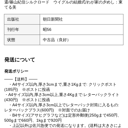
還/篠山紀信シルクロード ウイグルの結婚式/わが家の夕めし：東
てる美
出版社
朝日新聞社
刊行年
昭56
状態
中古品（良好）
発送について
発送ポリシー
───【送料】───
・A4サイズ以内,厚さ3cmまで,重さ1Kgまで: クリックポスト
(185円) ※ポストに投函
・A4サイズ以内,厚さ3cm以上,重さ4Kgまで:レターパックライト
(430円) ※ポストに投函
・A4サイズ以内,厚さ3cm以上でレターパック封筒に入るもの:
レターパックプラス(600円) ※対面でのお届け
・B4サイズ(アサヒグラフなど)は定形外郵便(250gまで450円、
500gまで660円、1kgまで920円
・上記以外は佐川急便での発送になります。(送料は大きさによ